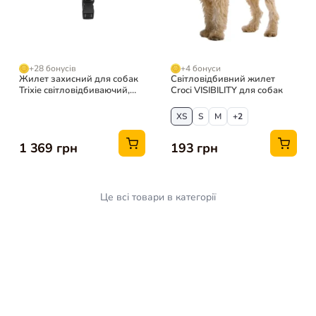
+28 бонусів
+4 бонуси
Жилет захисний для собак
Світловідбивний жилет
Trixie світловідбиваючий,
Croci VISIBILITY для собак
неоново-жовтий, XS, 25 см
XS
S
M
+2
1 369 грн
193 грн
Це всі товари в категорії