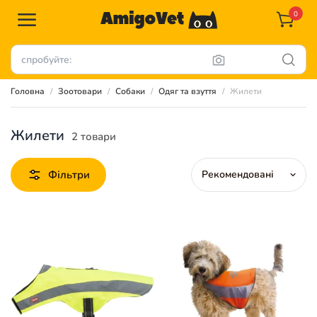
0
Головна
Зоотовари
Собаки
Одяг та взуття
Жилети
Жилети
2 товари
Фільтри