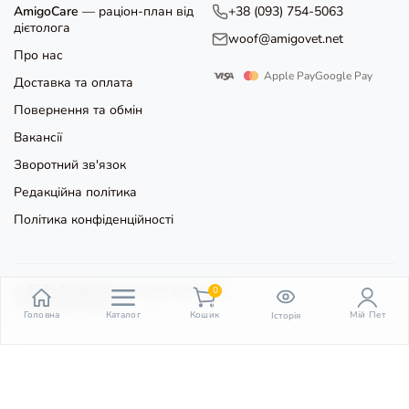
AmigoCare
— раціон-план від
+38 (093) 754-5063
дієтолога
woof@amigovet.net
Про нас
Apple Pay
Google Pay
Доставка та оплата
Повернення та обмін
Вакансії
Зворотний зв'язок
Редакційна політика
Політика конфіденційності
© 2026 AmigoVet. Усі права захищено.
0
Угода користувача
пункт
Головна
Каталог
Кошик
Мій Пет
Історія