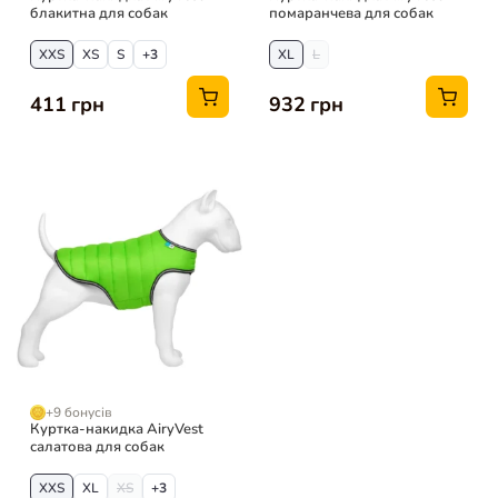
блакитна для собак
помаранчева для собак
XXS
XS
S
+3
XL
L
411 грн
932 грн
+9 бонусів
Куртка-накидка AiryVest
салатова для собак
XXS
XL
XS
+3