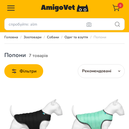
0
Головна
Зоотовари
Собаки
Одяг та взуття
Попони
Попони
7 товарів
Фільтри