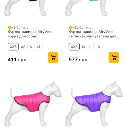
+9 бонусів
+12 бонусів
Куртка-накидка AiryVest
Куртка-накидка AiryVest
чорна для собак
світлонакопичувальна для
собак
XXS
XS
S
+3
XXS
M
L
+3
411 грн
577 грн