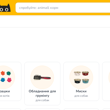
грашки
Обладнання для
Миски
грумінгу
я котів
для собак
для собак