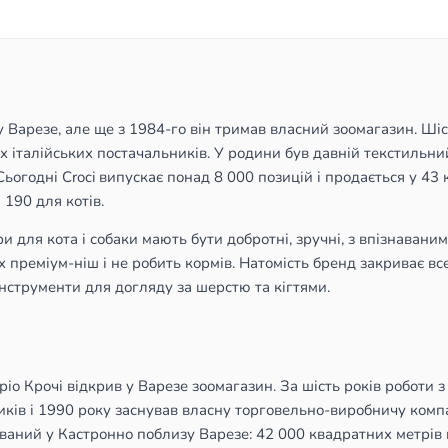
у Варезе, але ще з 1984-го він тримав власний зоомагазин. Ші
х італійських постачальників. У родини був давній текстильний 
Сьогодні Croci випускає понад 8 000 позицій і продається у 43 
 190 для котів.
 для кота і собаки мають бути добротні, зручні, з впізнаваним
х преміум-ніш і не робить кормів. Натомість бренд закриває все
 інструменти для догляду за шерстю та кігтями.
Даріо Крочі відкрив у Варезе зоомагазин. За шість років роботи
ків і 1990 року заснував власну торговельно-виробничу компа
шований у Кастронно поблизу Варезе: 42 000 квадратних метрів 