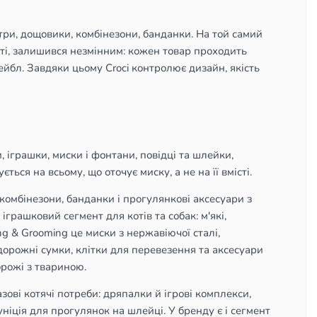
етри, дощовики, комбінезони, банданки. На той самий
ті, залишився незмінним: кожен товар проходить
ейбл. Завдяки цьому Croci контролює дизайн, якість
, іграшки, миски і фонтани, повідці та шлейки,
ться на всьому, що оточує миску, а не на її вмісті.
і комбінезони, банданки і прогулянкові аксесуари з
 іграшковий сегмент для котів та собак: м'які,
g & Grooming це миски з нержавіючої сталі,
, дорожні сумки, клітки для перевезення та аксесуари
орожі з твариною.
азові котячі потреби: дряпалки й ігрові комплекси,
уніція для прогулянок на шлейці. У бренду є і сегмент