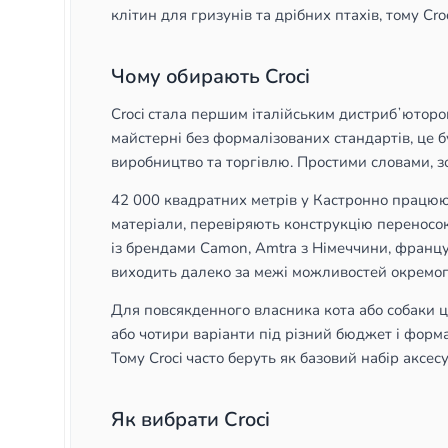
клітин для гризунів та дрібних птахів, тому Cro
Чому обирають Croci
Croci стала першим італійським дистрибʼютором
майстерні без формалізованих стандартів, це б
виробництво та торгівлю. Простими словами, зов
42 000 квадратних метрів у Кастронно працюю
матеріали, перевіряють конструкцію переносок 
із брендами Camon, Amtra з Німеччини, француз
виходить далеко за межі можливостей окремого
Для повсякденного власника кота або собаки це
або чотири варіанти під різний бюджет і форм
Тому Croci часто беруть як базовий набір аксе
Як вибрати Croci