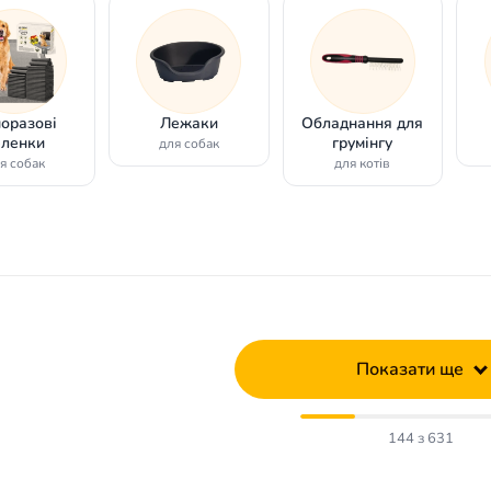
оразові
Лежаки
Обладнання для
еленки
грумінгу
для собак
я собак
для котів
Показати ще
144 з 631