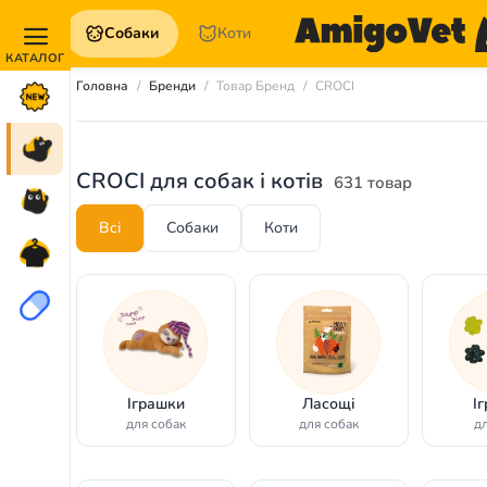
Собаки
Коти
Акції та
Головна
Бренди
Товар Бренд
CROCI
Новинки
Собаки
CROCI для собак і котів
631 товар
Коти
Всі
Собаки
Коти
Для
петперентів
Аптека
Іграшки
Ласощі
І
для собак
для собак
дл