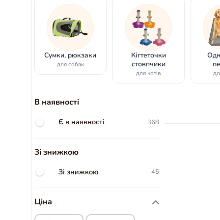
Сумки, рюкзаки
Кігтеточки
Одн
стовпчики
п
для собак
для котів
дл
В наявності
Є в наявності
368
Зі знижкою
Зі знижкою
45
Ціна