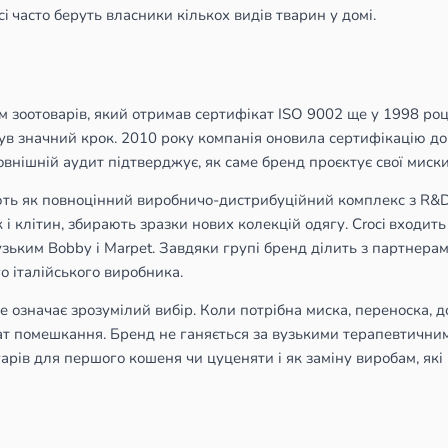
ci часто беруть власники кількох видів тварин у домі.
 зоотоварів, який отримав сертифікат ISO 9002 ще у 1998 році
ув значний крок. 2010 року компанія оновила сертифікацію до 
нішній аудит підтверджує, як саме бренд проєктує свої миски, 
ть як повноцінний виробничо-дистрибуційний комплекс з R&D-
і клітин, збирають зразки нових колекцій одягу. Croci входить
ьким Bobby і Marpet. Завдяки групі бренд ділить з партнерам
 італійського виробника.
 означає зрозумілий вибір. Коли потрібна миска, переноска, 
ат помешкання. Бренд не ганяється за вузькими терапевтичним
суарів для першого кошеня чи цуценяти і як заміну виробам, як