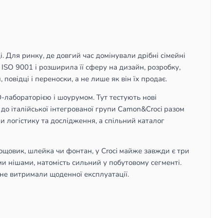
. Для ринку, де довгий час домінували дрібні сімейні
ISO 9001 і розширила її сферу на дизайн, розробку,
повідці і переноски, а не лише як він їх продає.
лабораторією і шоурумом. Тут тестують нові
 до італійської інтегрованої групи Camon&Croci разом
и логістику та дослідження, а спільний каталог
дощовик, шлейка чи фонтан, у Croci майже завжди є три
и нішами, натомість сильний у побутовому сегменті.
і не витримали щоденної експлуатації.