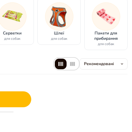
Серветки
Шлеї
Пакети для
прибирання
для собак
для собак
для собак