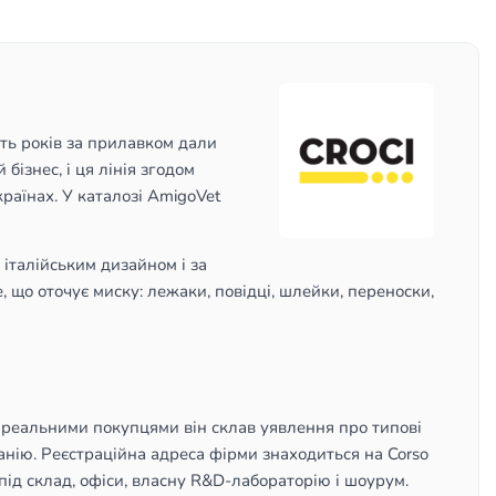
сть років за прилавком дали
бізнес, і ця лінія згодом
країнах. У каталозі AmigoVet
 італійським дизайном і за
, що оточує миску: лежаки, повідці, шлейки, переноски,
 з реальними покупцями він склав уявлення про типові
нію. Реєстраційна адреса фірми знаходиться на Corso
під склад, офіси, власну R&D-лабораторію і шоурум.