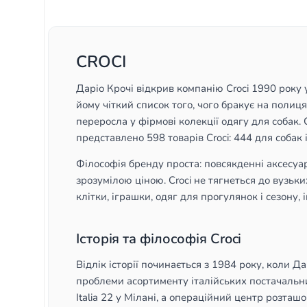
Нейлон
3
M-L
1
Блакитний
1
30 см
1
Помаранчевий
1
CROCI
Сірий
1
Даріо Крочі відкрив компанію Croci 1990 року 
більше
(
2
)
йому чіткий список того, чого бракує на полиця
переросла у фірмові колекції одягу для собак. 
представлено 598 товарів Croci: 444 для собак і
Філософія бренду проста: повсякденні аксесуари
зрозумілою ціною. Croci не тягнеться до вузьки
клітки, іграшки, одяг для прогулянок і сезону,
Історія та філософія Croci
Відлік історії починається з 1984 року, коли 
проблеми асортименту італійських постачальни
Italia 22 у Мілані, а операційний центр розта