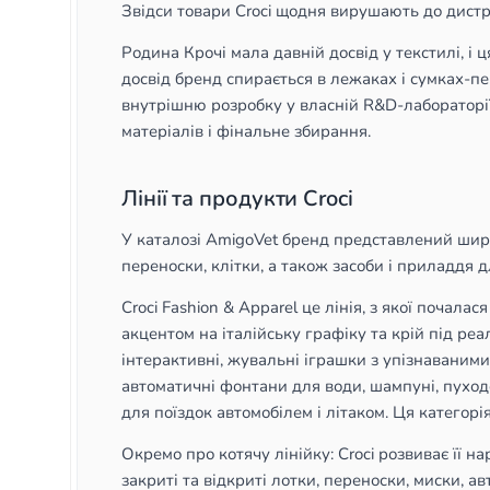
Звідси товари Croci щодня вирушають до дистр
Родина Крочі мала давній досвід у текстилі, і 
досвід бренд спирається в лежаках і сумках-п
внутрішню розробку у власній R&D-лабораторії,
матеріалів і фінальне збирання.
Лінії та продукти Croci
У каталозі AmigoVet бренд представлений широко
переноски, клітки, а також засоби і приладдя для
Croci Fashion & Apparel це лінія, з якої почал
акцентом на італійську графіку та крій під реал
інтерактивні, жувальні іграшки з упізнаваними
автоматичні фонтани для води, шампуні, пуходер
для поїздок автомобілем і літаком. Ця категор
Окремо про котячу лінійку: Croci розвиває її н
закриті та відкриті лотки, переноски, миски, а