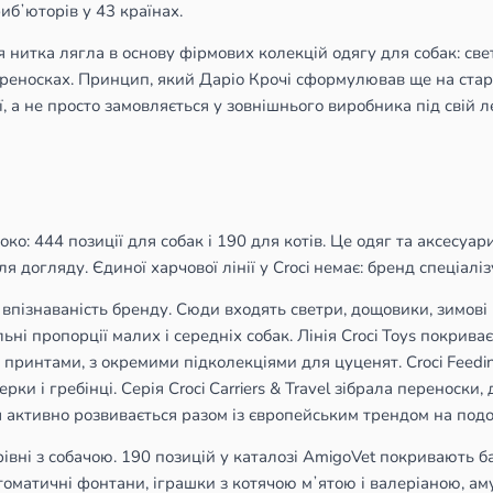
ибʼюторів у 43 країнах.
ця нитка лягла в основу фірмових колекцій одягу для собак: св
ереносках. Принцип, який Даріо Крочі сформулював ще на стар
 а не просто замовляється у зовнішнього виробника під свій л
: 444 позиції для собак і 190 для котів. Це одяг та аксесуари
 догляду. Єдиної харчової лінії у Croci немає: бренд спеціалізує
ася впізнаваність бренду. Сюди входять светри, дощовики, зимов
ьні пропорції малих і середніх собак. Лінія Croci Toys покриває
 принтами, з окремими підколекціями для цуценят. Croci Feedin
ки і гребінці. Серія Croci Carriers & Travel зібрала переноски
ія активно розвивається разом із європейським трендом на под
арівні з собачою. 190 позицій у каталозі AmigoVet покривають б
втоматичні фонтани, іграшки з котячою мʼятою і валеріаною, ам