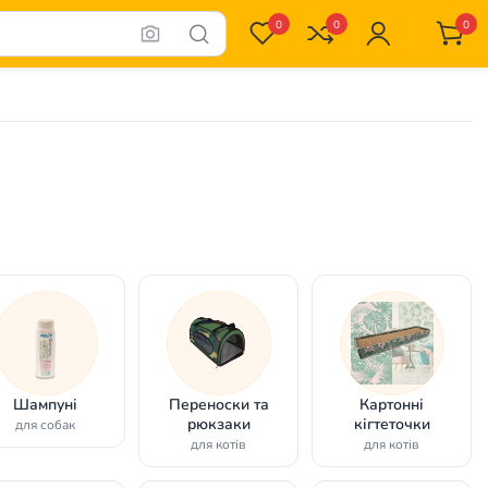
0
0
0
Шампуні
Переноски та
Картонні
рюкзаки
кігтеточки
для собак
для котів
для котів