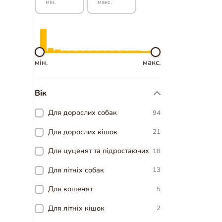
мін.
макс.
мін.
макс.
Вік
Для дорослих собак
94
Для дорослих кішок
21
Для цуценят та підростаючих
18
Для літніх собак
13
Для кошенят
5
Для літніх кішок
2