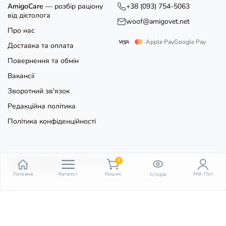
AmigoCare
— розбір раціону
+38 (093) 754-5063
від дієтолога
woof@amigovet.net
Про нас
Apple Pay
Google Pay
Доставка та оплата
Повернення та обмін
Вакансії
Зворотний зв'язок
Редакційна політика
Політика конфіденційності
© 2026 AmigoVet. Усі права захищено.
0
Угода користувача
пункт
Головна
Каталог
Кошик
Мій Пет
Історія