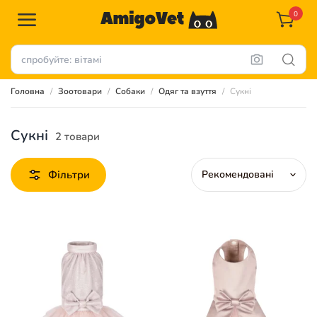
0
Головна
Зоотовари
Собаки
Одяг та взуття
Сукні
Сукні
2 товари
Фільтри