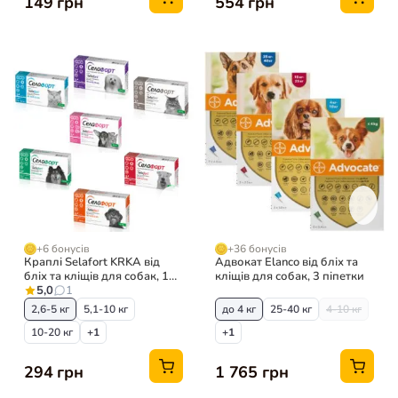
149 грн
554 грн
+6 бонусів
+36 бонусів
Краплі Selafort KRKA від
Адвокат Elanco від бліх та
бліх та кліщів для собак, 1
кліщів для собак, 3 піпетки
піпетка
5,0
1
2,6-5 кг
5,1-10 кг
до 4 кг
25-40 кг
4-10 кг
10-20 кг
+1
+1
294 грн
1 765 грн