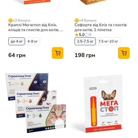
+2 бонуси
+4 бонуси
Краплі Мегастоп від бліх,
Сефорте від бліх та глистів
кліщів та глистів для котів, 1
для котів, 1 піпетка
піпетка
5,0
8
до 4 кг
4-8 кг
2,5-7,5 кг
7,5 кг-10 кг
64 грн
198 грн