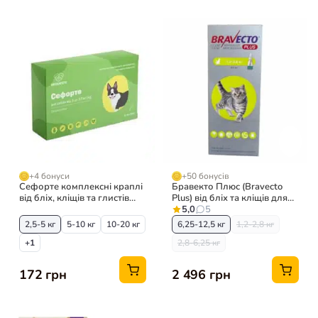
+4 бонуси
+50 бонусів
Сефорте комплексні краплі
Бравекто Плюс (Bravecto
від бліх, кліщів та глистів
Plus) від бліх та кліщів для
для собак, 1 піпетка
котів, 1 піпетка
5,0
5
2,5-5 кг
5-10 кг
10-20 кг
6,25-12,5 кг
1,2-2,8 кг
+1
2,8-6,25 кг
172 грн
2 496 грн