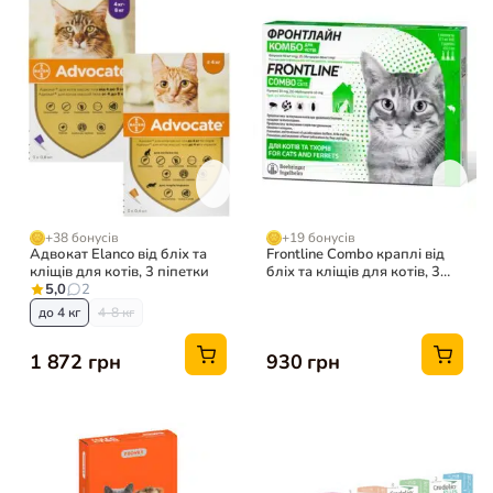
+38 бонусів
+19 бонусів
Адвокат Elanco від бліх та
Frontline Combo краплі від
кліщів для котів, 3 піпетки
бліх та кліщів для котів, 3
5,0
2
піпетки
до 4 кг
4-8 кг
1 872 грн
930 грн