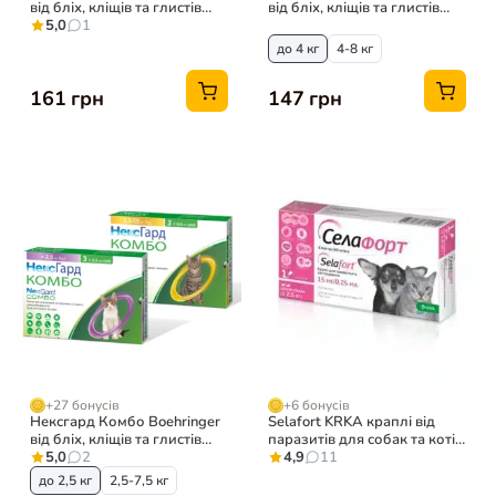
від бліх, кліщів та глистів
від бліх, кліщів та глистів
для собак та котів до 2,5 кг,
5,0
1
для котів, 1 піпетка
1 піпетка
до 4 кг
4-8 кг
161 грн
147 грн
+27 бонусів
+6 бонусів
Нексгард Комбо Boehringer
Selafort KRKA краплі від
від бліх, кліщів та глистів
паразитів для собак та котів
для котів, 3 піпетки
5,0
2
до 2.5 кг, 1 піпетка
4,9
11
до 2,5 кг
2,5-7,5 кг