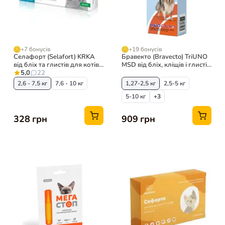
+7 бонусів
+19 бонусів
Селафорт (Selafort) KRKA
Бравекто (Bravecto) TriUNO
від бліх та глистів для котів,
MSD від бліх, кліщів і глистів
1 піпетка
5,0
22
для собак, 3 таб
2,6 - 7,5 кг
7,6 - 10 кг
1,27-2,5 кг
2,5-5 кг
5-10 кг
+3
328 грн
909 грн