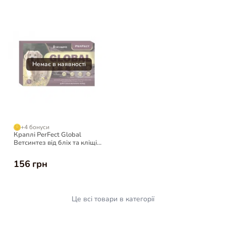
+4 бонуси
Краплі PerFect Global
Ветсинтез від бліх та кліщів
для собак, 1,7 мл
156 грн
Це всі товари в категорії