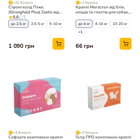
+22 бонуси
+2 бонуси
Стронгхолд Плюс
Краплі Мегастоп від бліх,
(Stronghold Plus) Zoetis від
кліщів та глистів для собак,
бліх та кліщів для котів, 3
5,0
3
1 піпетка
туби
до 2,5 кг
2,5-5 кг
5-10 кг
до 4 кг
4-10 кг
10-20 кг
+1
1 090 грн
66 грн
+4 бонуси
+3 бонуси
Сефорте комплексні краплі
Голд ПРО комплексні краплі