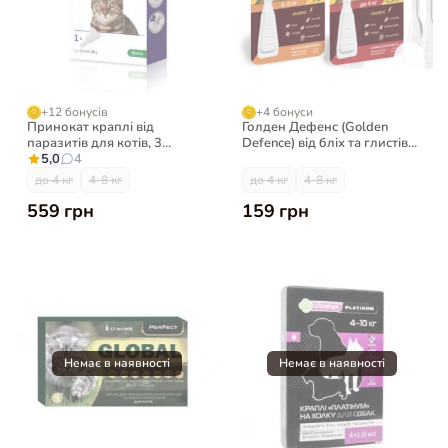
+12 бонусів
+4 бонуси
Принокат краплі від
Голден Дефенс (Golden
паразитів для котів, 3
Defence) від бліх та глистів
піпетки
5,0
4
для котів, 1 піпетка
до 4 кг
4-8 кг
до 4 кг
4-8 кг
559 грн
159 грн