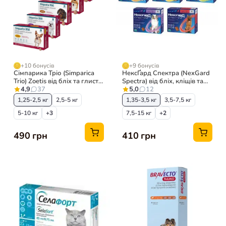
+10 бонусів
+9 бонусів
Сімпарика Тріо (Simparica
НексҐард Спектра (NexGard
Trio) Zoetis від бліх та глистів
Spectra) від бліх, кліщів та
для собак, 1 таб
4,9
37
глистів для собак, 1 таб
5,0
12
1,25-2,5 кг
2,5-5 кг
1,35-3,5 кг
3,5-7,5 кг
5-10 кг
+3
7,5-15 кг
+2
490 грн
410 грн