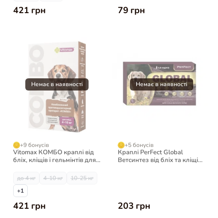
421 грн
79 грн
+9 бонусів
+5 бонусів
Vitomax КОМБО краплі від
Краплі PerFect Global
бліх, кліщів і гельмінтів для
Ветсинтез від бліх та кліщів
собак, 3 шт
для собак, 2,8 мл
до 4 кг
4-10 кг
10-25 кг
+1
421 грн
203 грн