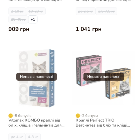
піпетки
шт
2-10 кг
10-20 кг
до 2,5 кг
2,5-7,5 кг
20-40 кг
+1
909 грн
1 041 грн
+9 бонусів
+2 бонуси
Vitomax КОМБО краплі від
Краплі PerFect TRIO
бліх, кліщів і гельмінтів для
Ветсинтез від бліх та кліщів
котів, 3 шт
для котів до 4 кг, 0,6 мл
до 4 кг
4-8 кг