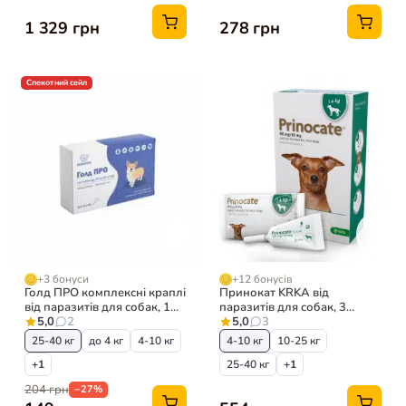
1 329 грн
278 грн
Спекотний сейл
+3 бонуси
+12 бонусів
Голд ПРО комплексні краплі
Принокат KRKA від
від паразитів для собак, 1
паразитів для собак, 3
піпетка
5,0
2
піпетки
5,0
3
25-40 кг
до 4 кг
4-10 кг
4-10 кг
10-25 кг
+1
25-40 кг
+1
204 грн
−27%