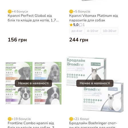
+4 бонуси
+5 бонусів
Краплі PerFect Global від
Краплі Vitomax Platinum від
бліх та кліщів для котів, 1,7
паразитів для собак
мл
5,0
1
до 4 кг
4-10 кг
10-30 кг
156 грн
244 грн
+19 бонусів
+21 бонус
Frontline Combo краплі від
Бродлайн Boehringer спот-
бліх та кліщів для собак, 3
он від паразитів для котів, 3