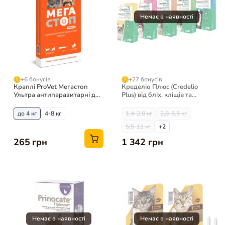
+6 бонусів
+27 бонусів
Краплі ProVet Мегастоп
Кределіо Плюс (Credelio
Ультра антипаразитарні для
Plus) від бліх, кліщів та
котів, 4 піпетки
глистів для собак, 3 таб
до 4 кг
4-8 кг
1,4-2,8 кг
2,8-5,5 кг
5,5-11 кг
+2
265 грн
1 342 грн