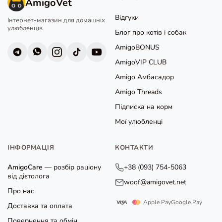
AmigoVet
Відгуки
Інтернет-магазин для домашніх
улюбленців
Блог про котів і собак
AmigoBONUS
AmigoVIP CLUB
Amigo Амбасадор
Amigo Threads
Підписка на корм
Мої улюбленці
ІНФОРМАЦІЯ
КОНТАКТИ
AmigoCare
— розбір раціону
+38 (093) 754-5063
від дієтолога
woof@amigovet.net
Про нас
Apple Pay
Google Pay
Доставка та оплата
Повернення та обмін