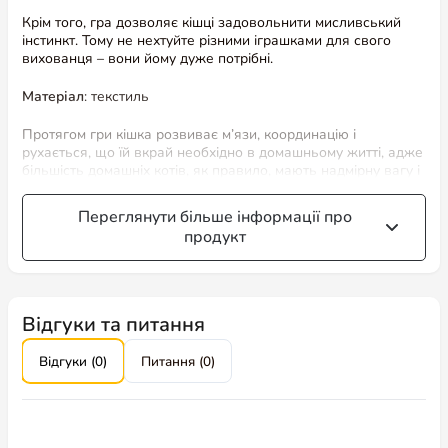
Крім того, гра дозволяє кішці задовольнити мисливський
інстинкт. Тому не нехтуйте різними іграшками для свого
вихованця – вони йому дуже потрібні.
Матеріал
: текстиль
Протягом гри кішка розвиває м’язи, координацію і
рухається, що їй вкрай необхідно в домашньому житті, адже
більшість домашніх котів, як правило, мають надмірну вагу і
знижену активність, що негативно позначається на їхньому
здоров’ї.
Переглянути більше інформації про
продукт
Увага
:
вибір кольору неможливий.
Замовляючи товар, ви погоджуєтеся з випадковим вибором
кольору.
Відгуки та питання
Відгуки (0)
Питання (0)