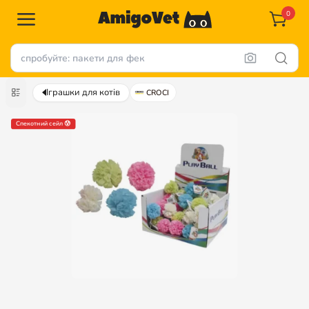
0
Іграшки для котів
CROCI
Спекотний сейл 😰