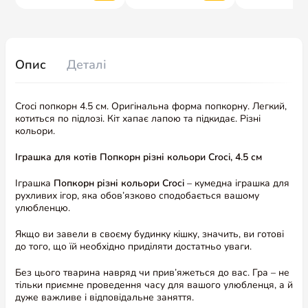
Опис
Деталі
Croci попкорн 4.5 см. Оригінальна форма попкорну. Легкий,
котиться по підлозі. Кіт хапає лапою та підкидає. Різні
кольори.
Іграшка для котів Попкорн різні кольори Croci, 4.5 см
Іграшка
Попкорн
різні кольори
Croci
– кумедна іграшка для
рухливих ігор, яка обов’язково сподобається вашому
улюбленцю.
Якщо ви завели в своєму будинку кішку, значить, ви готові
до того, що їй необхідно приділяти достатньо уваги.
Без цього тварина навряд чи прив’яжеться до вас. Гра – не
тільки приємне проведення часу для вашого улюбленця, а й
дуже важливе і відповідальне заняття.