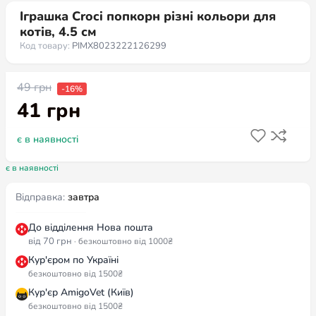
Іграшка Croci попкорн різні кольори для
котів, 4.5 см
Код товару:
PIMX8023222126299
49
грн
-16%
41
грн
є в наявності
є в наявності
Відправка:
завтра
До відділення Нова пошта
від 70 грн
· безкоштовно від 1000₴
Кур'єром по Україні
безкоштовно від 1500₴
Кур'єр AmigoVet (Київ)
безкоштовно від 1500₴