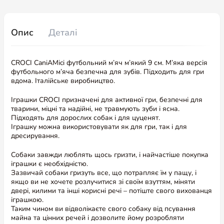
Опис
Деталі
CROCI CaniAMici футбольний м’яч м’який 9 см. М’яка версія
футбольного м’яча безпечна для зубів. Підходить для гри
вдома. Італійське виробництво.
Іграшки CROCI призначені для активної гри, безпечні для
тварини, міцні та надійні, не травмують зуби і ясна.
Підходять для дорослих собак і для цуценят.
Іграшку можна використовувати як для гри, так і для
дресирування.
Собаки завжди люблять щось гризти, і найчастіше покупка
іграшки є необхідністю.
Зазвичай собаки гризуть все, що потрапляє їм у пащу, і
якщо ви не хочете розлучитися зі своїм взуттям, міняти
двері, килими та інші корисні речі – потіште свого вихованця
іграшкою.
Таким чином ви відволікаєте свого собаку від псування
майна та цінних речей і дозволите йому розробляти