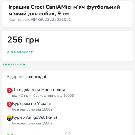
Іграшка Croci CaniAMici м'яч футбольний
м'який для собак, 9 см
Код товару:
PIMX8023222021051
256
грн
є в наявності
є в наявності
Відправка:
сьогодні
До відділення Нова пошта
від 70 грн
· безкоштовно від 1000₴
Кур'єром по Україні
безкоштовно від 1500₴
Кур'єр AmigoVet (Київ)
безкоштовно від 1500₴