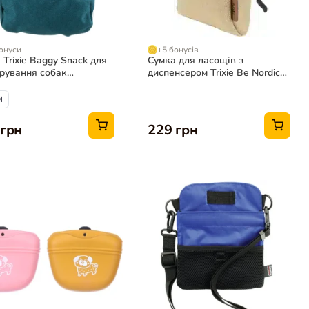
онуси
+5 бонусів
 Trixie Baggy Snack для
Сумка для ласощів з
рування собак
диспенсером Trixie Be Nordic
нова 10×14 см
пісочна для собак, 10×14 см
M
 грн
229 грн