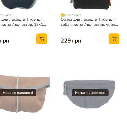
бонусів
+5 бонусів
 для ласощів Trixie для
Сумка для ласощів Trixie для
, котон/поліестер, 13×15
собак, котон/поліестер, чорна,
 асортименті)
ø10×14 см
 грн
229 грн