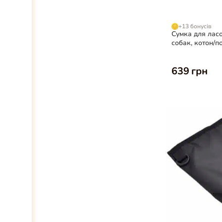
Бірюзовий
1
Морська хвиля
1
+13 бонусів
Сумка для ласо
собак, котон/п
см, коричнева
639 грн