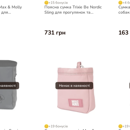
+15 бонусів
+4 б
Max & Molly
Поясна сумка Trixie Be Nordic
Сумка
 для
Sling для прогулянок та
собак 
обакою, сіра
дресирування, 24х11х8 см
10x13
731 грн
163
+19 бонусів
+19 