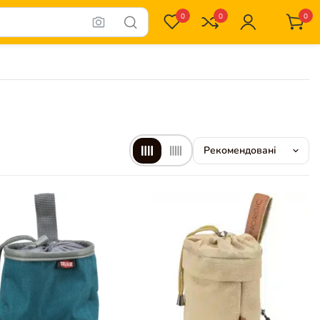
0
0
0