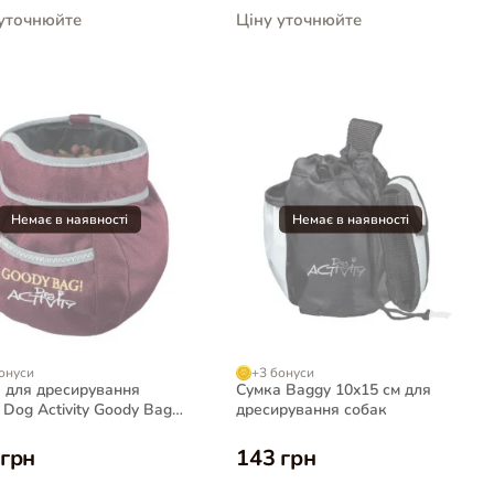
 уточнюйте
Ціну уточнюйте
онуси
+3 бонуси
 для дресирування
Сумка Baggy 10x15 см для
 Dog Activity Goody Bag,
дресирування собак
 см
 грн
143 грн