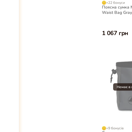
+22 бонуси
Поясна сумка 
Waist Bag Gray
прогулянок з с
1 067 грн
+9 бонусів