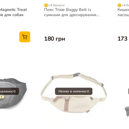
+4 бонуси
+4 б
Magnetic Treat
Пояс Trixie Baggy Belt із
Кишен
ів для собак
сумками для дресирування
ласощі
62-125 см чорний
Pocke
180 грн
173