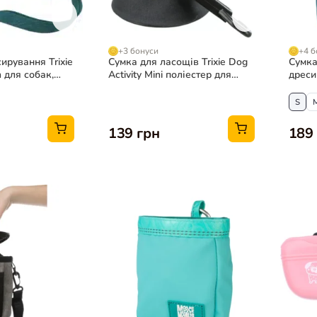
+3 бонуси
+4 б
ирування Trixie
Сумка для ласощів Trixie Dog
Сумка
 для собак,
Activity Mini поліестер для
дреси
собак, кольори в асортименті
нейло
S
139 грн
189