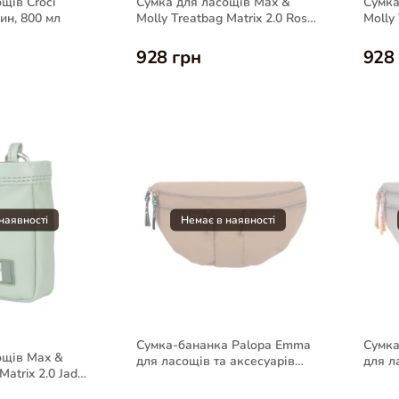
щів Croci
Сумка для ласощів Max &
Сумка
ин, 800 мл
Molly Treatbag Matrix 2.0 Rose
Molly 
для собак
для с
928 грн
928
Сумка-бананка Palopa Emma
Сумка
ощів Max &
для ласощів та аксесуарів
для л
Matrix 2.0 Jade
собак, бежева
собак