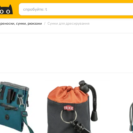
реноски, сумки, рюкзаки
Сумки для дресирування