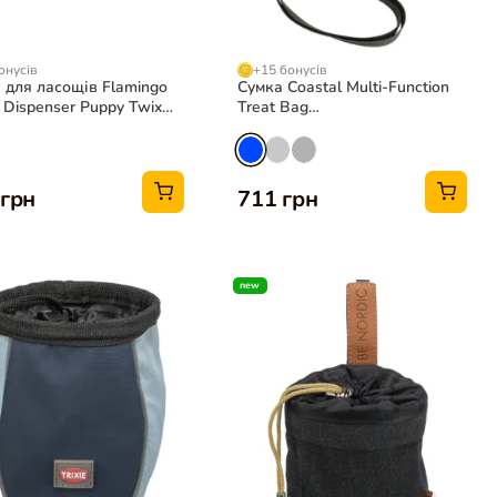
онусів
+15 бонусів
 для ласощів Flamingo
Сумка Coastal Multi-Function
 Dispenser Puppy Twix
Treat Bag
обак
мультифункціональна для
ласощів для собак
 грн
711 грн
new