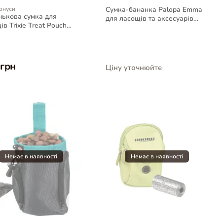
онуси
Сумка-бананка Palopa Emma
ькова сумка для
для ласощів та аксесуарів
в Trixie Treat Pouch
собак, темно-синя
t
 грн
Ціну уточнюйте