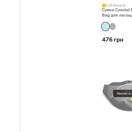
+10 бонусів
Сумка Coastal 
Bag для ласощ
476 грн