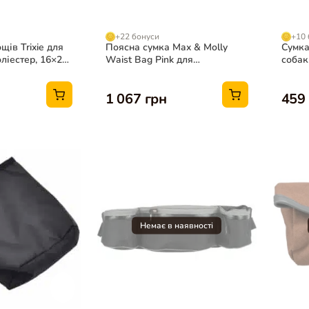
+22 бонуси
+10 
щів Trixie для
Поясна сумка Max & Molly
Сумка
оліестер, 16×21
Waist Bag Pink для
собак
прогулянок з собакою,
см (в
рожева
1 067 грн
459