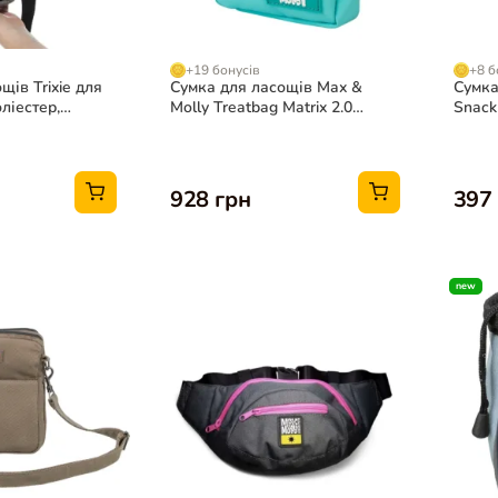
+19 бонусів
+8 б
щів Trixie для
Сумка для ласощів Max &
Сумка
ліестер,
Molly Treatbag Matrix 2.0
Snack
сортименті
Turquoise для собак
для с
928 грн
397
new