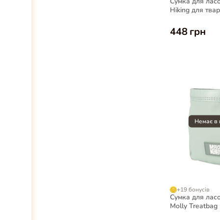
Сумка для ласо
Hiking для твар
448 грн
+19 бонусів
Сумка для лас
Molly Treatbag 
для собак