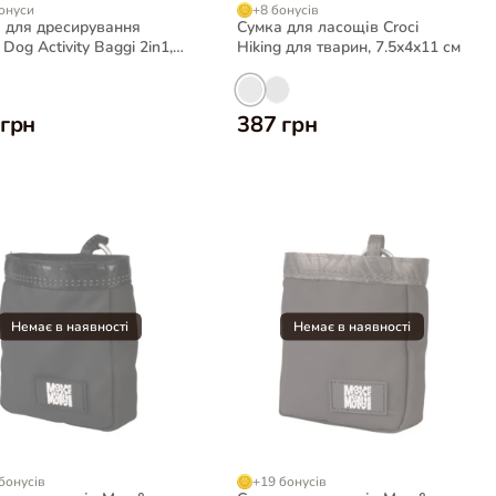
онуси
+8 бонусів
 для дресирування
Сумка для ласощів Croci
Dog Activity Baggi 2in1,
Hiking для тварин, 7.5x4x11 см
 см
 грн
387 грн
бонусів
+19 бонусів