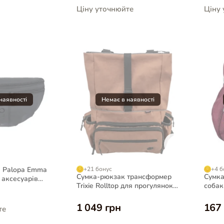
Ціну уточнюйте
Ціну
 Palopa Emma
+21 бонус
+4 б
Сумка-рюкзак трансформер
Сумка
 аксесуарів
Trixie Rolltop для прогулянок
собак
та дресирування собак
11x16
1 049 грн
167
те