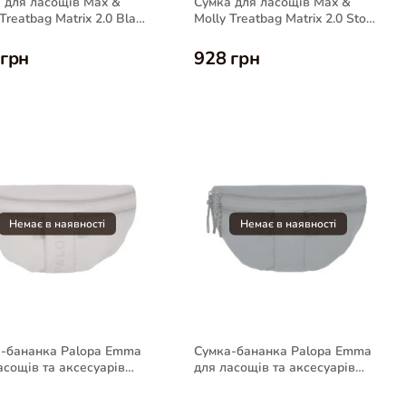
 для ласощів Max &
Сумка для ласощів Max &
Treatbag Matrix 2.0 Black
Molly Treatbag Matrix 2.0 Stone
обак
для собак
 грн
928 грн
-бананка Palopa Emma
Сумка-бананка Palopa Emma
асощів та аксесуарів
для ласощів та аксесуарів
, сіро-коричнева
собак, темно-сіра