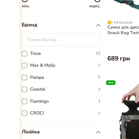
мін.
макс.
+14 бонусів
Бренд
Сумка для дрес
Snack Bag Twin
15×18×2,5 см
Trixie
15
689 грн
Max & Molly
7
Palopa
5
new
Coastal
2
Flamingo
1
CROCI
1
Лінійка