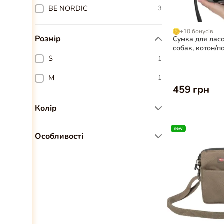
BE NORDIC
3
+10 бонусів
Розмір
Сумка для ласо
собак, котон/по
ø12×17 см *в а
S
1
M
1
459 грн
Колір
Чорний
1
new
Особливості
Блакитний
1
Світловідбивні елементи
5
Коричневий
1
Рожевий
1
Синій
1