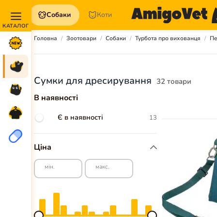
Собаки
Коти
Акції та
Головна
Зоотовари
Собаки
Турбота про вихованця
Пе
Новинки
Собаки
Сумки для дресирування
32 товари
Коти
В наявності
Для
петперентів
Є в наявності
13
Аптека
Ціна
мін.
макс.