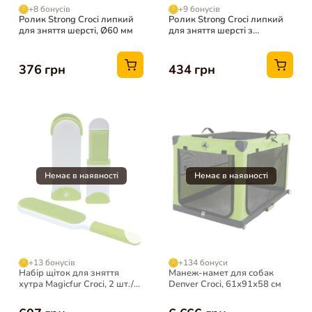
+8 бонусів
+9 бонусів
Ролик Strong Croci липкий
Ролик Strong Croci липкий
для зняття шерсті, Ø60 мм
для зняття шерсті з
ароматом тальку, Ø60 мм
376 грн
434 грн
+13 бонусів
+134 бонуси
Набір щіток для зняття
Манеж-намет для собак
хутра Magicfur Croci, 2 шт./
Denver Croci, 61х91х58 см
уп.