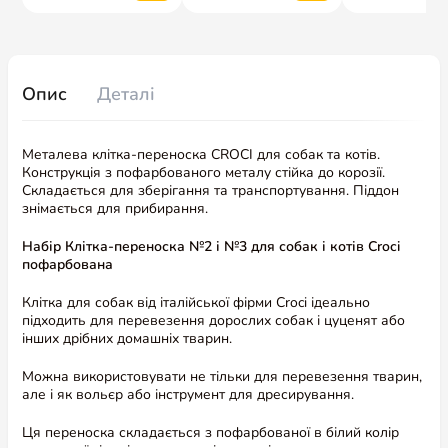
Опис
Деталі
Металева клітка-переноска CROCI для собак та котів.
Конструкція з пофарбованого металу стійка до корозії.
Складається для зберігання та транспортування. Піддон
знімається для прибирання.
Набір Клітка-переноска №2 і №3 для собак і котів Croci
пофарбована
Клітка для собак від італійської фірми Croci ідеально
підходить для перевезення дорослих собак і цуценят або
інших дрібних домашніх тварин.
Можна використовувати не тільки для перевезення тварин,
але і як вольєр або інструмент для дресирування.
Ця переноска складається з пофарбованої в білий колір