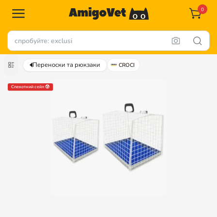
0
Переноски та рюкзаки
CROCI
Спекотний сейл 😰