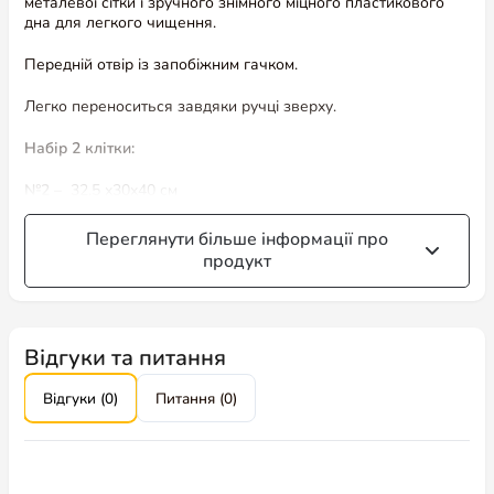
металевої сітки і зручного знімного міцного пластикового
дна для легкого чищення.
Передній отвір із запобіжним гачком.
Легко переноситься завдяки ручці зверху.
Набір 2 клітки:
№2 –
32.5 х30х40 см
№3 –
36.5х33х42.5 см
Переглянути більше інформації про
продукт
Відгуки та питання
Відгуки (0)
Питання (0)