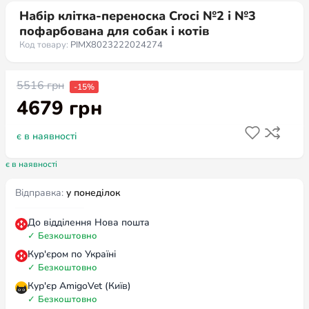
Набір клітка-переноска Croci №2 і №3
пофарбована для собак і котів
Код товару:
PIMX8023222024274
5516
грн
-15%
4679
грн
є в наявності
є в наявності
Відправка:
у понеділок
До відділення Нова пошта
✓
Безкоштовно
Кур'єром по Україні
✓
Безкоштовно
Кур'єр AmigoVet (Київ)
✓
Безкоштовно