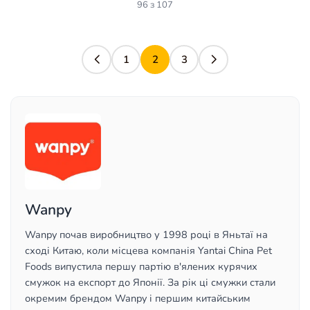
96 з 107
1
2
3
Wanpy
Wanpy почав виробництво у 1998 році в Яньтаї на
сході Китаю, коли місцева компанія Yantai China Pet
Foods випустила першу партію в'ялених курячих
смужок на експорт до Японії. За рік ці смужки стали
окремим брендом Wanpy і першим китайським