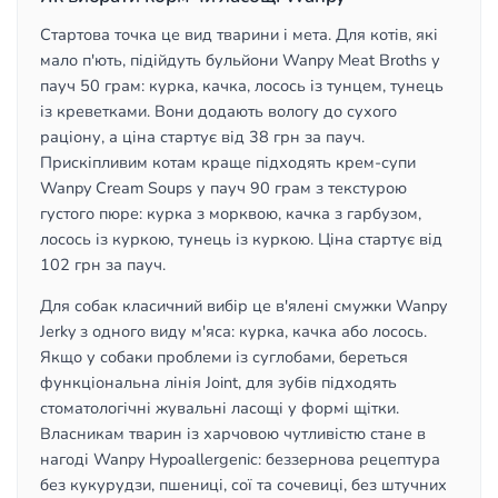
Стартова точка це вид тварини і мета. Для котів, які
мало п'ють, підійдуть бульйони Wanpy Meat Broths у
пауч 50 грам: курка, качка, лосось із тунцем, тунець
із креветками. Вони додають вологу до сухого
раціону, а ціна стартує від 38 грн за пауч.
Прискіпливим котам краще підходять крем-супи
Wanpy Cream Soups у пауч 90 грам з текстурою
густого пюре: курка з морквою, качка з гарбузом,
лосось із куркою, тунець із куркою. Ціна стартує від
102 грн за пауч.
Для собак класичний вибір це в'ялені смужки Wanpy
Jerky з одного виду м'яса: курка, качка або лосось.
Якщо у собаки проблеми із суглобами, береться
функціональна лінія Joint, для зубів підходять
стоматологічні жувальні ласощі у формі щітки.
Власникам тварин із харчовою чутливістю стане в
нагоді Wanpy Hypoallergenic: беззернова рецептура
без кукурудзи, пшениці, сої та сочевиці, без штучних