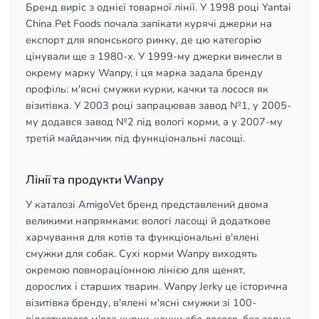
Бренд виріс з однієї товарної лінії. У 1998 році Yantai
China Pet Foods почала запікати курячі джерки на
експорт для японського ринку, де цю категорію
цінували ще з 1980-х. У 1999-му джерки винесли в
окрему марку Wanpy, і ця марка задала бренду
профіль: м'ясні смужки курки, качки та лосося як
візитівка. У 2003 році запрацював завод №1, у 2005-
му додався завод №2 під вологі корми, а у 2007-му
третій майданчик під функціональні ласощі.
Лінії та продукти Wanpy
У каталозі AmigoVet бренд представлений двома
великими напрямками: вологі ласощі й додаткове
харчування для котів та функціональні в'ялені
смужки для собак. Сухі корми Wanpy виходять
окремою повнораціонною лінією для щенят,
дорослих і старших тварин. Wanpy Jerky це історична
візитівка бренду, в'ялені м'ясні смужки зі 100-