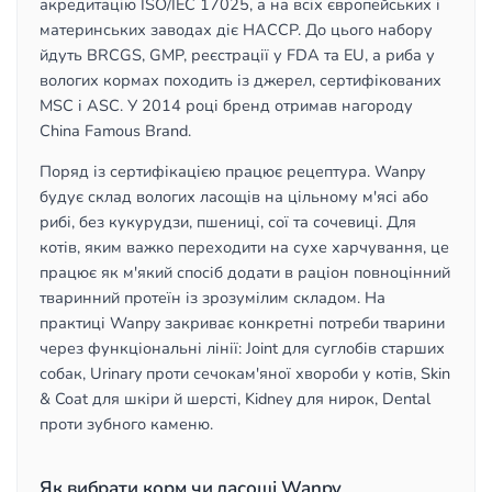
акредитацію ISO/IEC 17025, а на всіх європейських і
материнських заводах діє HACCP. До цього набору
йдуть BRCGS, GMP, реєстрації у FDA та EU, а риба у
вологих кормах походить із джерел, сертифікованих
MSC і ASC. У 2014 році бренд отримав нагороду
China Famous Brand.
Поряд із сертифікацією працює рецептура. Wanpy
будує склад вологих ласощів на цільному м'ясі або
рибі, без кукурудзи, пшениці, сої та сочевиці. Для
котів, яким важко переходити на сухе харчування, це
працює як м'який спосіб додати в раціон повноцінний
тваринний протеїн із зрозумілим складом. На
практиці Wanpy закриває конкретні потреби тварини
через функціональні лінії: Joint для суглобів старших
собак, Urinary проти сечокам'яної хвороби у котів, Skin
& Coat для шкіри й шерсті, Kidney для нирок, Dental
проти зубного каменю.
Як вибрати корм чи ласощі Wanpy