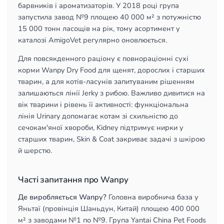
барвників і ароматизаторів. У 2018 році група
запустила завод №9 площею 40 000 м² з потужністю
15 000 тонн ласощів на рік, тому асортимент у
каталозі AmigoVet регулярно оновлюється.
Для повсякденного раціону є повнораціонні сухі
корми Wanpy Dry Food для щенят, дорослих і старших
тварин, а для котів-ласунів запитуваним рішенням
залишаються лінії Jerky з рибою. Важливо дивитися на
вік тварини і рівень її активності: функціональна
лінія Urinary допомагає котам зі схильністю до
сечокам'яної хвороби, Kidney підтримує нирки у
старших тварин, Skin & Coat закриває задачі з шкірою
й шерстю.
Часті запитання про Wanpy
Де виробляється Wanpy?
Головна виробнича база у
Яньтаї (провінція Шаньдун, Китай) площею 400 000
м² з заводами №1 по №9. Група Yantai China Pet Foods