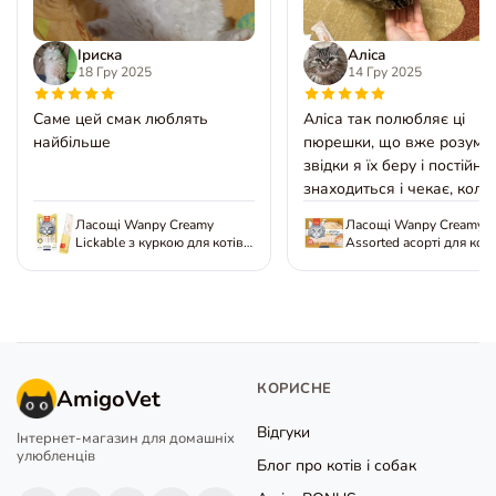
Іриска
Аліса
18 Гру 2025
14 Гру 2025
Саме цей смак люблять
Аліса так полюбляє ці
найбільше
пюрешки, що вже розуміє
звідки я їх беру і постійно
знаходиться і чекає, коли 
дам
Ласощі Wanpy Creamy
Ласощі Wanpy Creamy Tr
Lickable з куркою для котів,
Assorted асорті для коті
5x14 г
шт х 14 г
КОРИСНЕ
AmigoVet
Відгуки
Інтернет-магазин для домашніх
улюбленців
Блог про котів і собак