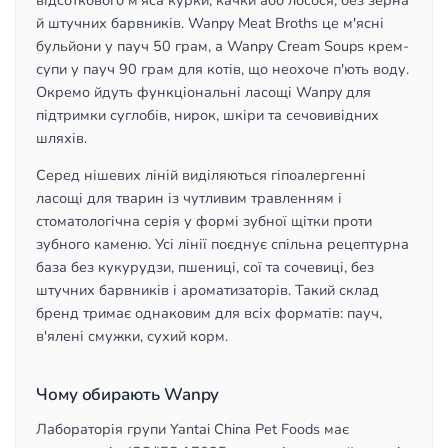
відсоткового м'яса курки, качки або лосося, без зерна
й штучних барвників. Wanpy Meat Broths це м'ясні
бульйони у пауч 50 грам, а Wanpy Cream Soups крем-
супи у пауч 90 грам для котів, що неохоче п'ють воду.
Окремо йдуть функціональні ласощі Wanpy для
підтримки суглобів, нирок, шкіри та сечовивідних
шляхів.
Серед нішевих ліній виділяються гіпоалергенні
ласощі для тварин із чутливим травленням і
стоматологічна серія у формі зубної щітки проти
зубного каменю. Усі лінії поєднує спільна рецептурна
база без кукурудзи, пшениці, сої та сочевиці, без
штучних барвників і ароматизаторів. Такий склад
бренд тримає однаковим для всіх форматів: пауч,
в'ялені смужки, сухий корм.
Чому обирають Wanpy
Лабораторія групи Yantai China Pet Foods має