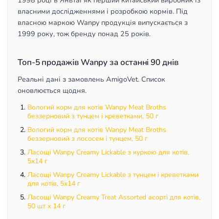
1998 році в Яньтаї як перший китайський виробник із
власними дослідженнями і розробкою кормів. Під
власною маркою Wanpy продукція випускається з
1999 року, тож бренду понад 25 років.
Топ-5 продажів Wanpy за останні 90 днів
Реальні дані з замовлень AmigoVet. Список
оновлюється щодня.
Вологий корм для котів Wanpy Meat Broths
беззерновий з тунцем і креветками, 50 г
Вологий корм для котів Wanpy Meat Broths
беззерновий з лососем і тунцем, 50 г
Ласощі Wanpy Creamy Lickable з куркою для котів,
5x14 г
Ласощі Wanpy Creamy Lickable з тунцем і креветками
для котів, 5x14 г
Ласощі Wanpy Creamy Treat Assorted асорті для котів,
50 шт х 14 г