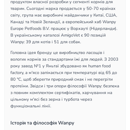
продуктом власної розробки у сегменті кормів для
тварин. Сьогодні марка продається у 50-70 країнах
світу, група має виробничі майданчики у Китаї, США,
Канаді та Новій Зеландії, а європейський хаб Wanpy
Europe Petfoods B.V. працює у Ворхауті (Нідерланди).
В українському каталозі AmigoVet є 90 позицій
Wanpy: 39 для котів і 51 для собак.
Головна ідея бренду це виробництво ласощів і
вологих кормів за стандартами їжі для людей. З 2003
року завод №1 у Яньтаї збудовано як human food
factory, а м'ясо запікається при температурі від 65 до
80 °C, щоб зберегти природний смак і не перегріти
протеїни. Звідси і три опори філософії Wanpy: безпека
з повним комплектом сертифікатів, харчування на
цільному м'ясі без зерна і турбота через
функціональні лінії.
Історія та філософія Wanpy