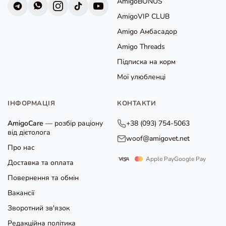
AmigoBONUS
AmigoVIP CLUB
Amigo Амбасадор
Amigo Threads
Підписка на корм
Мої улюбленці
ІНФОРМАЦІЯ
КОНТАКТИ
AmigoCare
— розбір раціону
+38 (093) 754-5063
від дієтолога
woof@amigovet.net
Про нас
Apple Pay
Google Pay
Доставка та оплата
Повернення та обмін
Вакансії
Зворотний зв'язок
Редакційна політика