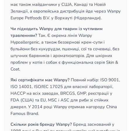
має також майданчики у США, Канаді та Новій
Зеландії, а європейська дистрибуція йде через Wanpy
Europe Petfoods B.V. у Ворхауті (Нідерланди).
Чи підходить Wanpy для тварин із чутливим
травленням?
Так. Є окрема лінія Wanpy
Hypoallergenic, а також беззернові крем-супи і
бульйони без кукурудзи, пшениці, сої та сочевиці, без
штучних барвників і ароматизаторів. Для шкірних
проблем у котів і собак є функціональна серія Skin &
Coat.
Які сертифікати має Wanpy?
Повний набір: ISO 9001,
ISO 14001, ISO/IEC 17025 для власної лабораторії,
HACCP на всіх заводах, BRCGS, GMP, реєстрації у
FDA (США) та EU, MSC і ASC для риби зі стійких
джерел. У 2014 році Wanpy отримав нагороду China
Famous Brand.
Скільки років бренду Wanpy?
Бренд заснований у