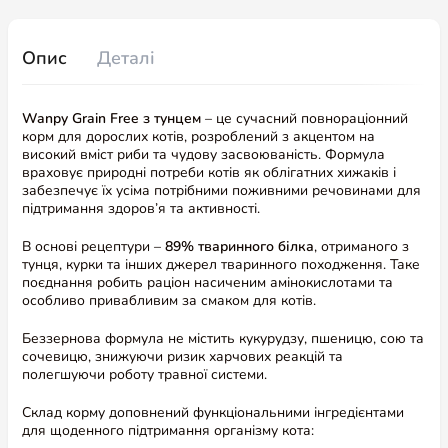
Опис
Деталі
Wanpy Grain Free з тунцем
– це сучасний повнораціонний
корм для дорослих котів, розроблений з акцентом на
високий вміст риби та чудову засвоюваність. Формула
враховує природні потреби котів як облігатних хижаків і
забезпечує їх усіма потрібними поживними речовинами для
підтримання здоров’я та активності.
В основі рецептури –
89% тваринного білка
, отриманого з
тунця, курки та інших джерел тваринного походження. Таке
поєднання робить раціон насиченим амінокислотами та
особливо привабливим за смаком для котів.
Беззернова формула не містить кукурудзу, пшеницю, сою та
сочевицю, знижуючи ризик харчових реакцій та
полегшуючи роботу травної системи.
Склад корму доповнений функціональними інгредієнтами
для щоденного підтримання організму кота: