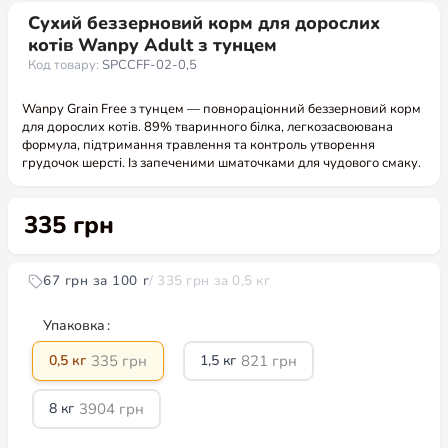
Сухий беззерновий корм для дорослих
котів Wanpy Adult з тунцем
Код товару:
SPCCFF-02-0,5
Wanpy Grain Free з тунцем — повнораціонний беззерновий корм
для дорослих котів. 89% тваринного білка, легкозасвоювана
формула, підтримання травлення та контроль утворення
грудочок шерсті. Із запеченими шматочками для чудового смаку.
335
грн
67 грн за 100 г
/ 335 грн за 0,5 кг
Упаковка
335
грн
821
грн
0,5 кг
1,5 кг
3904
грн
8 кг