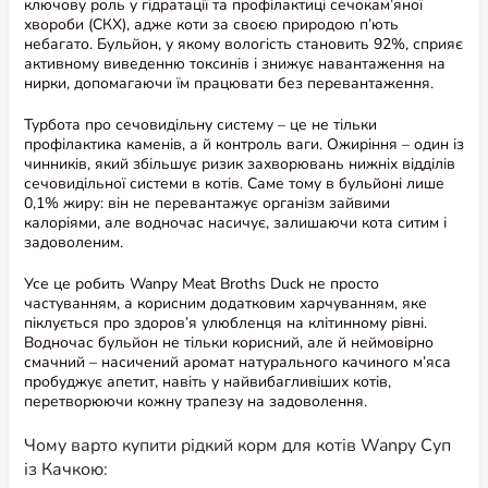
хвороби (СКХ), адже коти за своєю природою п’ють
небагато. Бульйон, у якому вологість становить 92%, сприяє
активному виведенню токсинів і знижує навантаження на
нирки, допомагаючи їм працювати без перевантаження.
Турбота про сечовидільну систему – це не тільки
профілактика каменів, а й контроль ваги. Ожиріння – один із
чинників, який збільшує ризик захворювань нижніх відділів
сечовидільної системи в котів. Саме тому в бульйоні лише
0,1% жиру: він не перевантажує організм зайвими
калоріями, але водночас насичує, залишаючи кота ситим і
задоволеним.
Переглянути більше інформації про
продукт
Усе це робить Wanpy Meat Broths Duck не просто
частуванням, а корисним додатковим харчуванням, яке
піклується про здоров’я улюбленця на клітинному рівні.
Водночас бульйон не тільки корисний, але й неймовірно
смачний – насичений аромат натурального качиного м’яса
Відгуки та питання
пробуджує апетит, навіть у найвибагливіших котів,
перетворюючи кожну трапезу на задоволення.
Відгуки (1)
Питання (0)
Чому варто купити рідкий корм для котів Wanpy Суп
із Качкою: