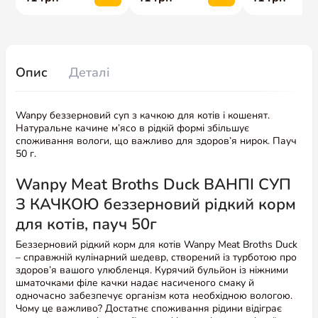
Опис
Деталі
Wanpy беззерновий суп з качкою для котів і кошенят.
Натуральне качине м’ясо в рідкій формі збільшує
споживання вологи, що важливо для здоров’я нирок. Пауч
50 г.
Wanpy Meat Broths Duck ВАНПІ СУП З
КАЧКОЮ беззерновий рідкий корм для котів,
пауч 50г
Беззерновий рідкий корм для котів Wanpy Meat Broths Duck
– справжній кулінарний шедевр, створений із турботою про
здоров’я вашого улюбленця. Курячий бульйон із ніжними
шматочками філе качки надає насиченого смаку й
одночасно забезпечує організм кота необхідною вологою.
Чому це важливо? Достатнє споживання рідини відіграє
ключову роль у гідратації та профілактиці сечокам’яної