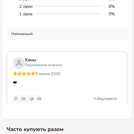
КОРИСНЕ
AmigoVet
Відгуки
Інтернет-магазин для домашніх
улюбленців
Блог про котів і собак
AmigoBONUS