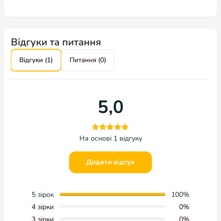
Ти з нами в Instagram?
@amigovet_ua