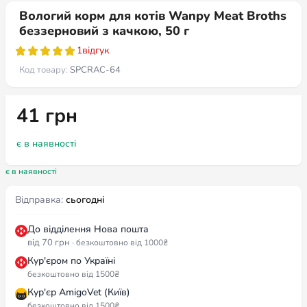
Вологий корм для котів Wanpy Meat Broths
беззерновий з качкою, 50 г
1
відгук
Код товару:
SPCRAC-64
41
грн
є в наявності
є в наявності
Відправка:
сьогодні
До відділення Нова пошта
від 70 грн
· безкоштовно від 1000₴
Кур'єром по Україні
безкоштовно від 1500₴
Кур'єр AmigoVet (Київ)
безкоштовно від 1500₴