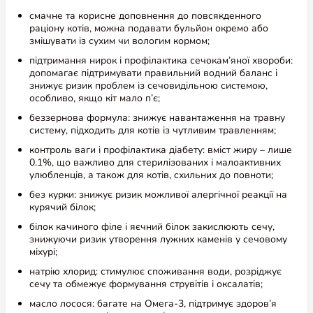
5,0
смачне та корисне доповнення до повсякденного
раціону котів, можна подавати бульйон окремо або
змішувати із сухим чи вологим кормом;
підтримання нирок і профілактика сечокам’яної хвороби:
На основі 1 відгуку
допомагає підтримувати правильний водний баланс і
знижує ризик проблем із сечовидільною системою,
особливо, якщо кіт мало п’є;
Додати відгук
беззернова формула: знижує навантаження на травну
систему, підходить для котів із чутливим травленням;
5 зірок
100%
контроль ваги і профілактика діабету: вміст жиру – лише
0.1%, що важливо для стерилізованих і малоактивних
4 зірки
0%
улюбленців, а також для котів, схильних до повноти;
3 зірки
0%
без курки: знижує ризик можливої алергічної реакції на
2 зірки
0%
курячий білок;
1 зірка
0%
білок качиного філе і яєчний білок закислюють сечу,
знижуючи ризик утворення лужних каменів у сечовому
міхурі;
натрію хлорид: стимулює споживання води, розріджує
сечу та обмежує формування струвітів і оксалатів;
масло лосося: багате на Омега-3, підтримує здоров’я
нирок, серця, шкіри та шерсті;