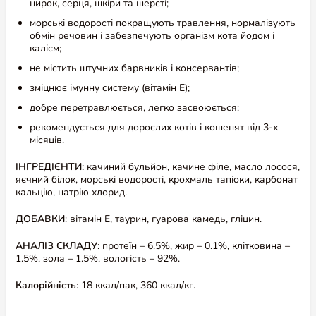
Ханы
морські водорості покращують травлення, нормалізують
Перевірений власник
обмін речовин і забезпечують організм кота йодом і
5 липня 2026
калієм;
Оцінено в
5
❤️
не містить штучних барвників і консервантів;
з 5
зміцнює імунну систему (вітамін Е);
Відповісти
(0)
(0)
добре перетравлюється, легко засвоюється;
рекомендується для дорослих котів і кошенят від 3-х
місяців.
ІНГРЕДІЄНТИ:
качиний бульйон, качине філе, масло лосося,
Часто купують разом
яєчний білок, морські водорості, крохмаль тапіоки, карбонат
кальцію, натрію хлорид.
ДОБАВКИ
: вітамін Е, таурин, гуарова камедь, гліцин.
АНАЛІЗ СКЛАДУ
: протеїн – 6.5%, жир – 0.1%, клітковина –
1.5%, зола – 1.5%, вологість – 92%.
Калорійність
: 18 ккал/пак, 360 ккал/кг.