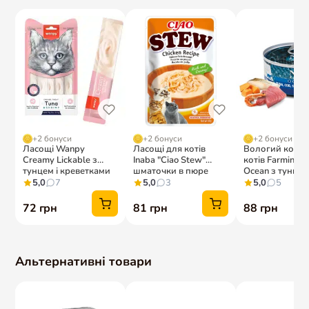
AmigoVIP CLUB
Amigo Амбасадор
Amigo Threads
Підписка на корм
Мої улюбленці
ІНФОРМАЦІЯ
КОНТАКТИ
AmigoCare
— розбір раціону
+38 (093) 754-5063
від дієтолога
woof@amigovet.net
Про нас
Apple Pay
Google Pay
Доставка та оплата
Повернення та обмін
Вакансії
Зворотний зв'язок
Редакційна політика