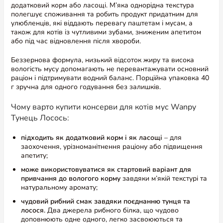
додатковий корм або ласощі. М’яка однорідна текстура
полегшує споживання та робить продукт придатним для
улюбленців, які віддають перевагу паштетам і мусам, а
також для котів із чутливими зубами, зниженим апетитом
або під час відновлення після хвороби.
Беззернова формула, низький відсоток жиру та висока
вологість мусу допомагають не перевантажувати основний
раціон і підтримувати водний баланс. Порційна упаковка 40
г зручна для одного годування без залишків.
Чому варто купити консерви для котів мус Wanpy
Тунець Лосось:
підходить як додатковий корм і як ласощі
– для
заохочення, урізноманітнення раціону або підвищення
апетиту;
може використовуватися як стартовий варіант для
привчання до вологого корму
завдяки м’якій текстурі та
натуральному аромату;
чудовий рибний смак завдяки поєднанню тунця та
лосося.
Два джерела рибного білка, що чудово
доповнюють одне одного, легко засвоюються та