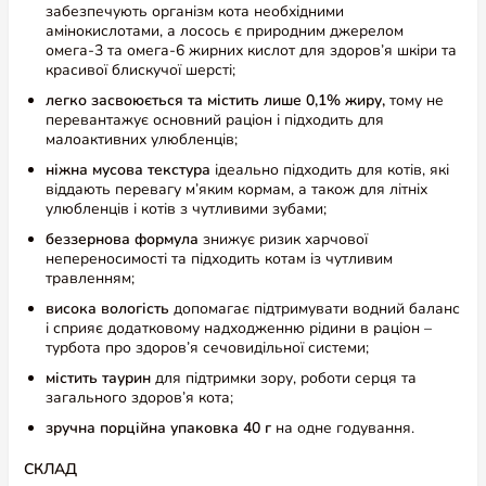
забезпечують організм кота необхідними
амінокислотами, а лосось є природним джерелом
омега-3 та омега-6 жирних кислот для здоров’я шкіри та
красивої блискучої шерсті;
легко засвоюється та містить лише 0,1% жиру,
тому не
перевантажує основний раціон і підходить для
малоактивних улюбленців;
ніжна мусова текстура
ідеально підходить для котів, які
віддають перевагу м’яким кормам, а також для літніх
улюбленців і котів з чутливими зубами;
беззернова формула
знижує ризик харчової
непереносимості та підходить котам із чутливим
травленням;
висока вологість
допомагає підтримувати водний баланс
і сприяє додатковому надходженню рідини в раціон –
турбота про здоров’я сечовидільної системи;
містить таурин
для підтримки зору, роботи серця та
загального здоров’я кота;
зручна порційна упаковка 40 г
на одне годування.
СКЛАД