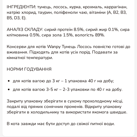
ІНГРЕДІЄНТИ: тунець, лосось, курка, крохмаль, каррагінан,
натрію хлорид, таурин, поліфеноли чаю, вітаміни (A, B2, B3,
B5, D3, E).
АНАЛІЗ СКЛАДУ: сирий протеїн 8.5%, сирий жир 0.1%, сира
клітковина 0.5%, сира зола 1.5%, вологість 89%.
Консерви для котів Wanpy Тунець Лосось повністю готові до
вживання. Підходять для котів усіх порід. Подавати за
кімнатної температури.
НОРМИ ГОДУВАННЯ
для котів вагою до 3 кг – 1 упаковка 40 г на добу;
для котів вагою 3-5 кг – 2-3 упаковки по 40 г на добу.
Закриту упаковку зберігати в сухому прохолодному місці,
подалі від прямих сонячних променів. Відкриту упаковку
зберігати в холодильнику та використати якомога швидше.
В кота завжди має бути доступ до свіжої питної води.