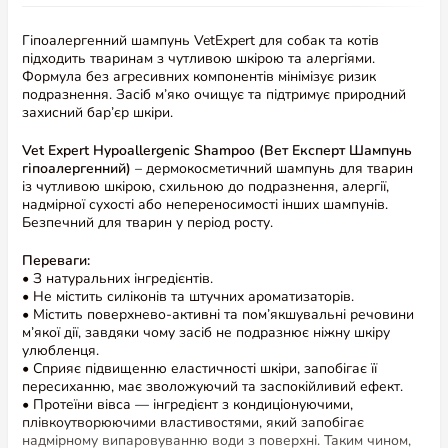
Гіпоалергенний шампунь VetExpert для собак та котів
підходить тваринам з чутливою шкірою та алергіями.
Формула без агресивних компонентів мінімізує ризик
подразнення. Засіб м’яко очищує та підтримує природний
захисний бар’єр шкіри.
Vet Expert Hypoallergenic Shampoo (Вет Експерт Шампунь
гіпоалергенний)
– дермокосметичний шампунь для тварин
із чутливою шкірою, схильною до подразнення, алергії,
надмірної сухості або непереносимості інших шампунів.
Безпечний для тварин у період росту.
Переваги:
• З натуральних інгредієнтів.
• Не містить силіконів та штучних ароматизаторів.
• Містить поверхнево-активні та пом’якшувальні речовини
м’якої дії, завдяки чому засіб не подразнює ніжну шкіру
улюбленця.
• Сприяє підвищенню еластичності шкіри, запобігає її
пересиханню, має зволожуючий та заспокійливий ефект.
• Протеїни вівса — інгредієнт з кондиціонуючими,
плівкоутворюючими властивостями, який запобігає
надмірному випаровуванню води з поверхні. Таким чином,