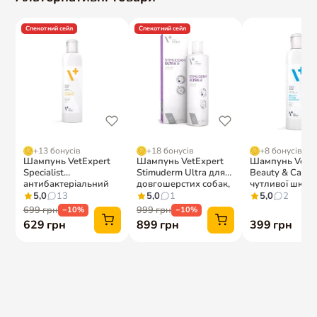
Застосування:
• Змочіть шерсть теплою водою, нанесіть невелику кількість
шампуню на шерсть та спіньте
• Втирайте масажними рухами впродовж 5 хвилин
• Захищайте очі та вуха тварини від потрапляння шампуню,
обережно змийте
• Якщо шампунь потрапив у очі, негайно промийте їх
теплою водою
• При необхідності повторіть процедуру