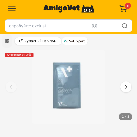
0
Лікувальні шампуні
VetExpert
Спекотний сейл 😰
1 / 3