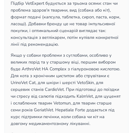
Підбір VetExpert будується за трьома осями: стан чи
проблема здоров'я тварини, вид (собака або кіт),
формат подачі (капсула, таблетка, сироп, паста, корм,
ласощі). Добавки бренду це не товар імпульсивної
покупки, і оптимальний сценарій виглядає так:
консультація з ветлікарем, потім купівля конкретної
лінії під рекомендацію.
Якщо у собаки проблеми з суглобами, особливо у
великих порід та у старшому віці, першим вибором
буде ArthroVet HA Complex з гіалуроновою кислотою.
Для кота з хронічним циститом або струвітами є
UrinoVet Cat, для шкіри і шерсті VetoSkin, для
серцевих станів CardioVet. При підготовці до поїздки
чи стресу від салютів підходить KalmVet, для цуценят
і ослаблених тварин Vetomun, для тварин старше
семи років GeriatiVet. Hepatiale Forte додається під
курс підтримки печінки, коли собака чи кіт на
довгому медикаментозному лікуванні.