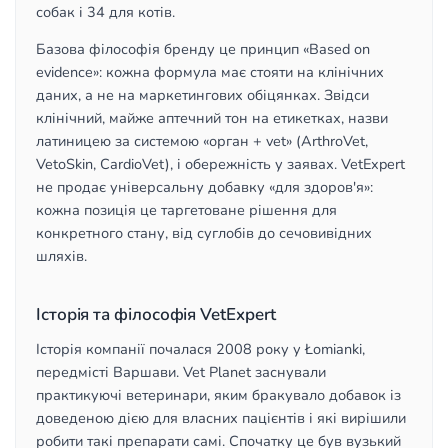
собак і 34 для котів.
Базова філософія бренду це принцип «Based on
evidence»: кожна формула має стояти на клінічних
даних, а не на маркетингових обіцянках. Звідси
клінічний, майже аптечний тон на етикетках, назви
латиницею за системою «орган + vet» (ArthroVet,
VetoSkin, CardioVet), і обережність у заявах. VetExpert
не продає універсальну добавку «для здоров'я»:
кожна позиція це таргетоване рішення для
конкретного стану, від суглобів до сечовивідних
шляхів.
Історія та філософія VetExpert
Історія компанії почалася 2008 року у Łomianki,
передмісті Варшави. Vet Planet заснували
практикуючі ветеринари, яким бракувало добавок із
доведеною дією для власних пацієнтів і які вирішили
робити такі препарати самі. Спочатку це був вузький