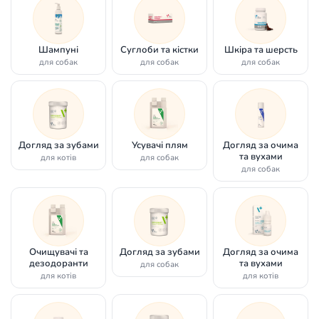
Шампуні
Суглоби та кістки
Шкіра та шерсть
для собак
для собак
для собак
Догляд за зубами
Усувачі плям
Догляд за очима
та вухами
для котів
для собак
для собак
Очищувачі та
Догляд за зубами
Догляд за очима
дезодоранти
та вухами
для собак
для котів
для котів