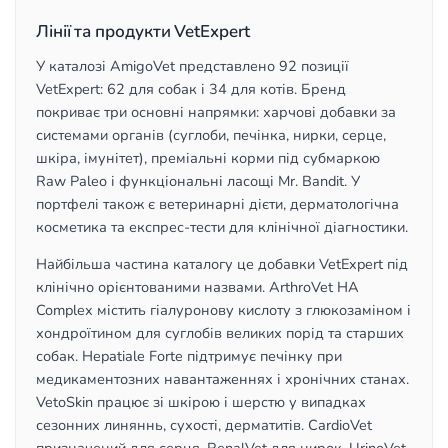
Лінії та продукти VetExpert
У каталозі AmigoVet представлено 92 позиції
VetExpert: 62 для собак і 34 для котів. Бренд
покриває три основні напрямки: харчові добавки за
системами органів (суглоби, печінка, нирки, серце,
шкіра, імунітет), преміальні корми під субмаркою
Raw Paleo і функціональні ласощі Mr. Bandit. У
портфелі також є ветеринарні дієти, дерматологічна
косметика та експрес-тести для клінічної діагностики.
Найбільша частина каталогу це добавки VetExpert під
клінічно орієнтованими назвами. ArthroVet HA
Complex містить гіалуронову кислоту з глюкозаміном і
хондроїтином для суглобів великих порід та старших
собак. Hepatiale Forte підтримує печінку при
медикаментозних навантаженнях і хронічних станах.
VetoSkin працює зі шкірою і шерстю у випадках
сезонних линяннь, сухості, дерматитів. CardioVet