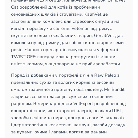
призначений для серця, RenalVet для нирок, UrinoVet
Cat розроблений для котів із проблемами
сечовивідних шляхів і струвітами. KalmVet це
заспокійливий комплекс для стресових ситуацій на
кшталт переїзду чи салютів. Vetomun підтримує
імунітет молодих і ослаблених тварин, GeriatiVet дає
комплексну підтримку для собак і котів старше семи
років. Частина препаратів випускається у форматі
TWIST OFF: капсулу можна розкрутити і змішати
вміст з кормом, якщо тварина не приймає таблетки.
Поряд із добавками у портфелі є лінія Raw Paleo з
преміальних сухих та вологих кормів із високим
вмістом тваринного протеїну і без глютену. Mr. Bandit
закриває сегмент ласощів, сумісних з основним
раціоном. Ветеринарні дієти VetExpert розроблені під
конкретні стани, як то харчові алергії, розлади ШКТ,
хвороби печінки та нирок, контроль ваги. У каталозі є
і дерматологічна косметика: шампуні, засоби догляду
за вухами, очима і лапами, догляд за ранами.