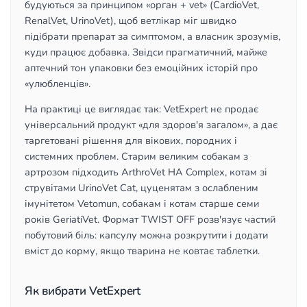
будуються за принципом «орган + vet» (CardioVet,
RenalVet, UrinoVet), щоб ветлікар міг швидко
підібрати препарат за симптомом, а власник зрозумів,
куди працює добавка. Звідси прагматичний, майже
аптечний тон упаковки без емоційних історій про
«улюбленців».
На практиці це виглядає так: VetExpert не продає
універсальний продукт «для здоров'я загалом», а дає
таргетовані рішення для вікових, породних і
системних проблем. Старим великим собакам з
артрозом підходить ArthroVet HA Complex, котам зі
струвітами UrinoVet Cat, цуценятам з ослабленим
імунітетом Vetomun, собакам і котам старше семи
років GeriatiVet. Формат TWIST OFF розв'язує частий
побутовий біль: капсулу можна розкрутити і додати
вміст до корму, якщо тварина не ковтає таблетки.
Як вибрати VetExpert