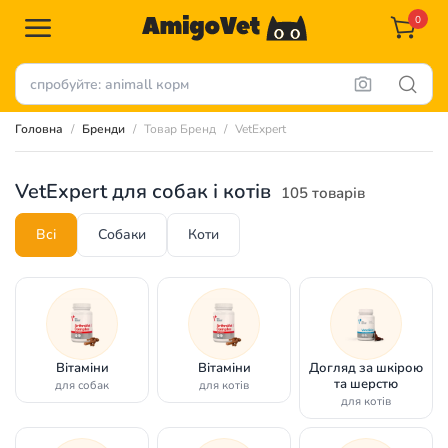
0
Головна
Бренди
Товар Бренд
VetExpert
VetExpert для собак і котів
105 товарів
Всі
Собаки
Коти
Вітаміни
Вітаміни
Догляд за шкірою
та шерстю
для собак
для котів
для котів