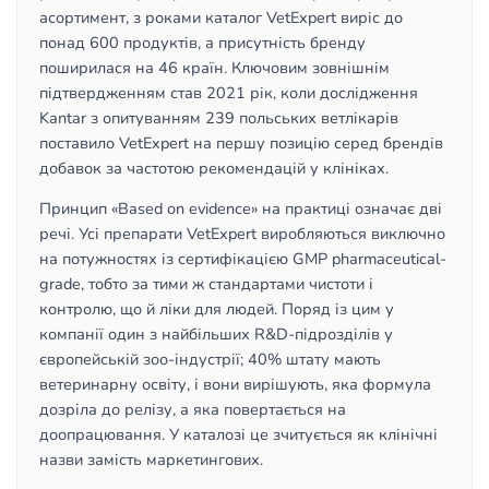
асортимент, з роками каталог VetExpert виріс до
понад 600 продуктів, а присутність бренду
поширилася на 46 країн. Ключовим зовнішнім
підтвердженням став 2021 рік, коли дослідження
Kantar з опитуванням 239 польських ветлікарів
поставило VetExpert на першу позицію серед брендів
добавок за частотою рекомендацій у клініках.
Принцип «Based on evidence» на практиці означає дві
речі. Усі препарати VetExpert виробляються виключно
на потужностях із сертифікацією GMP pharmaceutical-
grade, тобто за тими ж стандартами чистоти і
контролю, що й ліки для людей. Поряд із цим у
компанії один з найбільших R&D-підрозділів у
європейській зоо-індустрії; 40% штату мають
ветеринарну освіту, і вони вирішують, яка формула
дозріла до релізу, а яка повертається на
доопрацювання. У каталозі це зчитується як клінічні
назви замість маркетингових.