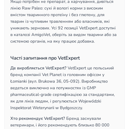
Якщо потрібен не препарат, а харчування, дивіться
лінію Raw Paleo: сухі й вологі корми з високим
вмістом тваринного протеїну і без глютену, для
тварин із чутливим травленням або власників, які
уникають зернових. Усі 92 позиції VetExpert доступні
в каталозі AmigoVet, оберіть за видом тварини або за
системою органів, на яку працює добавка.
Часті запитання про VetExpert
Де виробляється VetExpert?
VetExpert це польський
бренд компанії Vet Planet із головним офісом у
Łomianki (вул. Brukowa 36, 05-092). Виробництво
ведеться виключно на потужностях із GMP
pharmaceutical-grade сертифікацією за стандартами,
як для ліків людям, і регулюється Wojewódzki
Inspektorat Weterynarii w Bydgoszczy.
Хто рекомендує VetExpert?
Бренд заснували
ветеринари, і його рекомендують близько 80 000