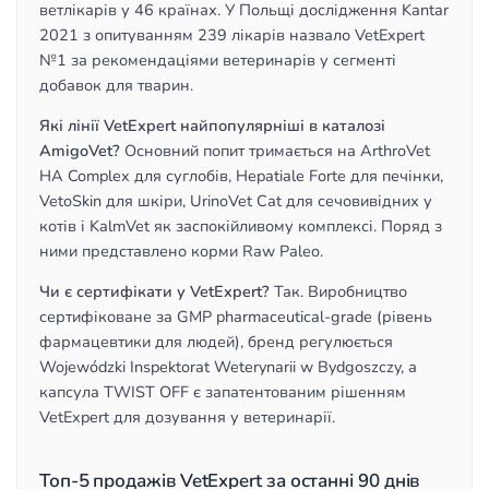
ветлікарів у 46 країнах. У Польщі дослідження Kantar
2021 з опитуванням 239 лікарів назвало VetExpert
№1 за рекомендаціями ветеринарів у сегменті
добавок для тварин.
Які лінії VetExpert найпопулярніші в каталозі
AmigoVet?
Основний попит тримається на ArthroVet
HA Complex для суглобів, Hepatiale Forte для печінки,
VetoSkin для шкіри, UrinoVet Cat для сечовивідних у
котів і KalmVet як заспокійливому комплексі. Поряд з
ними представлено корми Raw Paleo.
Чи є сертифікати у VetExpert?
Так. Виробництво
сертифіковане за GMP pharmaceutical-grade (рівень
фармацевтики для людей), бренд регулюється
Wojewódzki Inspektorat Weterynarii w Bydgoszczy, а
капсула TWIST OFF є запатентованим рішенням
VetExpert для дозування у ветеринарії.
Топ-5 продажів VetExpert за останні 90 днів