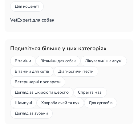
Для кошенят
VetExpert для собак
Подивіться більше у цих категоріях
Вітаміни
Вітаміни для собак
Лікувальні шампуні
Вітаміни для котів
Діагностичні тести
Ветеринарні препарати
Догляд за шкірою та шерстю
Спреї та мазі
Шампуні
Хвороби очей та вух
Для суглобів
Догляд за зубами