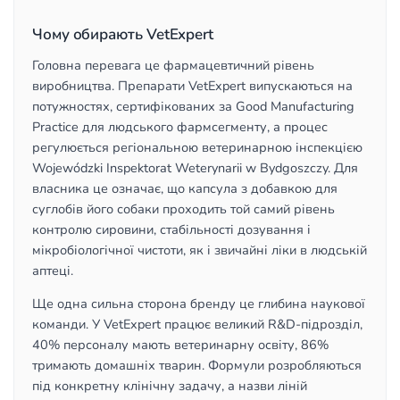
Чому обирають VetExpert
Головна перевага це фармацевтичний рівень
виробництва. Препарати VetExpert випускаються на
потужностях, сертифікованих за Good Manufacturing
Practice для людського фармсегменту, а процес
регулюється регіональною ветеринарною інспекцією
Wojewódzki Inspektorat Weterynarii w Bydgoszczy. Для
власника це означає, що капсула з добавкою для
суглобів його собаки проходить той самий рівень
контролю сировини, стабільності дозування і
мікробіологічної чистоти, як і звичайні ліки в людській
аптеці.
Ще одна сильна сторона бренду це глибина наукової
команди. У VetExpert працює великий R&D-підрозділ,
40% персоналу мають ветеринарну освіту, 86%
тримають домашніх тварин. Формули розробляються
під конкретну клінічну задачу, а назви ліній