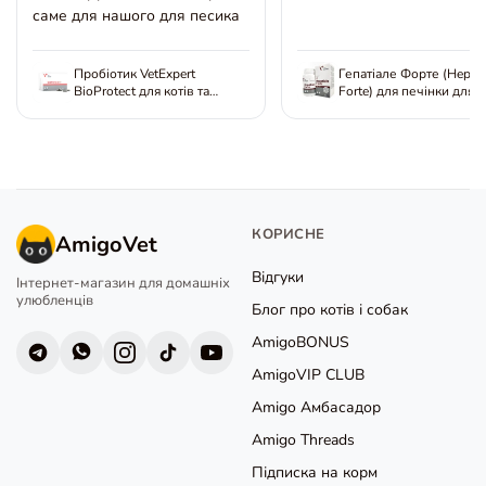
саме для нашого для песика
Пробіотик VetExpert
Гепатіале Форте (Hepati
BioProtect для котів та
Forte) для печінки для 
собак, 60 капс
та котів, 40 капс
КОРИСНЕ
AmigoVet
Відгуки
Інтернет-магазин для домашніх
улюбленців
Блог про котів і собак
AmigoBONUS
AmigoVIP CLUB
Amigo Амбасадор
Amigo Threads
Підписка на корм