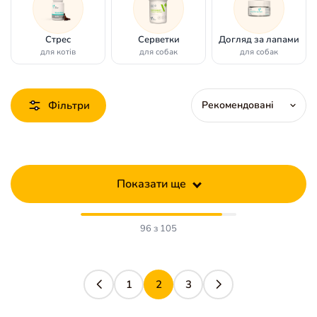
Стрес
Серветки
Догляд за лапами
для котів
для собак
для собак
Фільтри
Показати ще
96 з 105
1
2
3