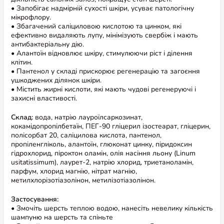
• Запобігає надмірній сухості шкіри, усуває патологічну
мікрофлору.
• Збагачений саліциловою кислотою та цинком, які
ефективно видаляють лупу, мінімізують свербіж і мають
антибактеріальну дію.
• Алантоїн відновлює шкіру, стимулюючи ріст і ділення
клітин.
• Пантенол у складі прискорює регенерацію та загоєння
ушкоджених ділянок шкіри.
• Містить жирні кислоти, які мають чудові регенеруючі і
захисні властивості.
Склад:
вода, натрію лауроїлсаркозинат,
Переглянути більше інформації про
кокамідопропілбетаїн, ПЕГ-90 гліцерил ізостеарат, гліцерин,
полісорбат 20, саліцилова кислота, пантенол,
продукт
пропіленгліколь, алантоїн, глюконат цинку, піридоксин
гідрохлорид, піроктон оламін, олія насіння льону (Linum
usitatissimum), лаурет-2, натрію хлорид, триетаноламін,
парфум, хлорид магнію, нітрат магнію,
Відгуки та питання
метилхлорізотіазолінон, метилізотіазолінон.
Відгуки (2)
Питання (0)
Застосування:
• Змочіть шерсть теплою водою, нанесіть невелику кількість
шампуню на шерсть та спіньте