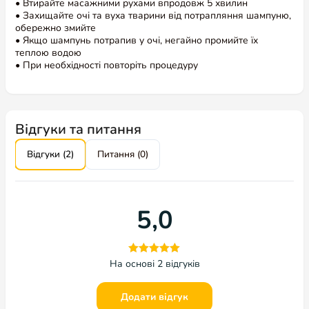
• Втирайте масажними рухами впродовж 5 хвилин
• Захищайте очі та вуха тварини від потрапляння шампуню,
5,0
обережно змийте
• Якщо шампунь потрапив у очі, негайно промийте їх
теплою водою
• При необхідності повторіть процедуру
На основі 2 відгуків
Додати відгук
5 зірок
100%
4 зірки
0%
3 зірки
0%
2 зірки
0%
1 зірка
0%