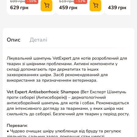
Опис
Деталі
Лікувальний шампунь VetExpert для котів розроблений для
тварин зі шкірними проблемами. Активні компоненти у
складі допомагають при дерматитах та інших
захворюваннях шкіри. Засіб рекомендований для
використання за призначенням ветеринара.
Vet Expert Antiseborrhoeic Shampoo
(Вет Експерт Шампунь
проти себореї (Антисебореїк)) – дерматологічний
антисеборейний шампунь для котів і собак. Рекомендується
для інтенсивного догляду за тваринами, у яких шкіра має
схильність до себореї. Безпечний для тварин у період росту.
Переваги:
• Чудово очищає шкіру улюбленця від бруду та регулює
діяльність сальних залоз, покращує стан шерсті.