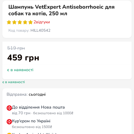
Шампунь VetExpert Antiseborrhoeic для
собак та котів, 250 мл
2
відгуки
Код товару:
HILL40542
519
грн
-12%
459
грн
є в наявності
є в наявності
Відправка:
сьогодні
До відділення Нова пошта
від 70 грн
· безкоштовно від 1000₴
Кур'єром по Україні
безкоштовно від 1500₴