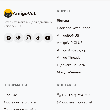
Мої улюбленці
ІНФОРМАЦІЯ
КОНТАКТИ
AmigoCare
— розбір раціону
+38 (093) 754-5063
від дієтолога
woof@amigovet.net
Про нас
Apple Pay
Google Pay
Доставка та оплата
Повернення та обмін
Вакансії
Зворотний зв'язок
Редакційна політика
Політика конфіденційності
© 2026 AmigoVet. Усі права захищено.
Угода користувача