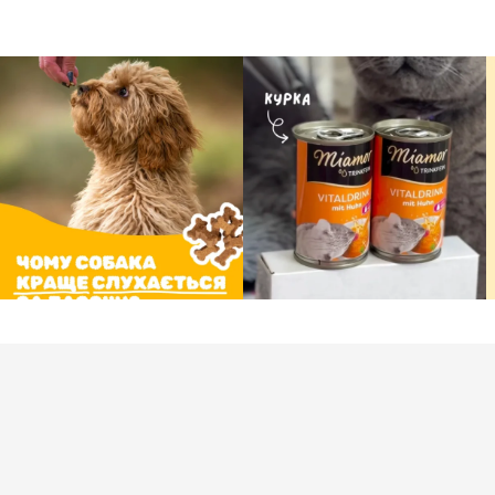
КОРИСНЕ
AmigoVet
Відгуки
Інтернет-магазин для домашніх
улюбленців
Блог про котів і собак
AmigoBONUS
AmigoVIP CLUB
Amigo Амбасадор
Amigo Threads
Підписка на корм