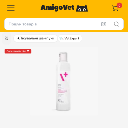
0
Лікувальні шампуні
VetExpert
Спекотний сейл 😰