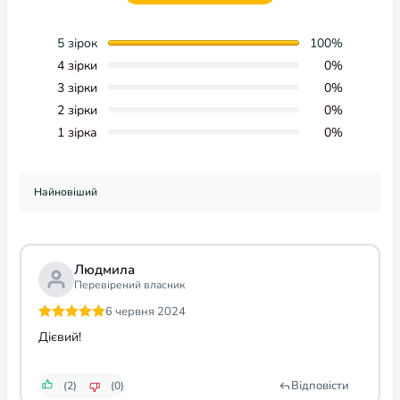
Людмила
Перевірений власник
6 червня 2024
Оцінено в
5
Дієвий!
з 5
Відповісти
(2)
(0)
Анна Кузнецова
Перевірений власник
19 грудня 2023
Оцінено в
5
Доставка прийшла швидко,оператор все розповів
з 5
докладно,задоволена співпрацею)
Відповісти
(1)
(0)