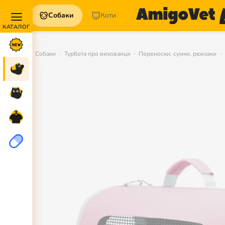
Собаки
Коти
Акції та
Новинки
Собаки
Турбота про вихованця
Переноски, сумки, рюкзаки
Собаки
Коти
Для
петперентів
Аптека