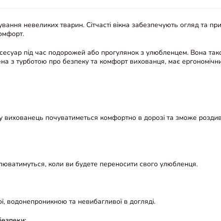
ання невеликих тварин. Сітчасті вікна забезпечують огляд та при
омфорт.
сесуар під час подорожей або прогулянок з улюбленцем. Вона тако
на з турботою про безпеку та комфорт вихованця, має ергономічни
му вихованець почуватиметься комфортно в дорозі та зможе роздив
омлюватимуться, коли ви будете переносити свого улюбленця.
ої, водонепроникною та невибагливої в догляді.
безпеки: