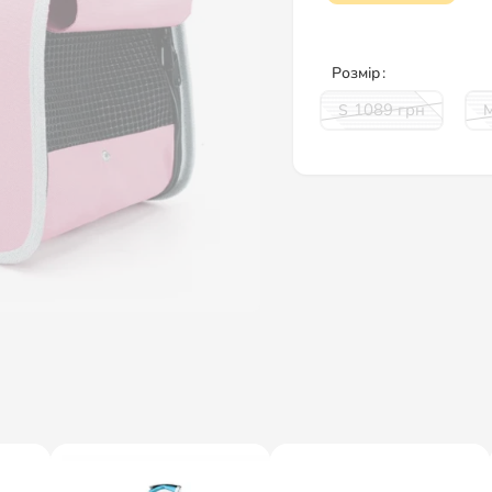
Розмір
1089
грн
S