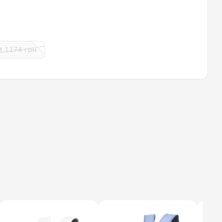
1174
грн
M