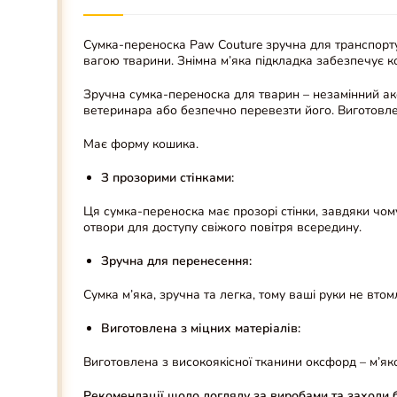
Сумка-переноска Paw Couture зручна для транспортув
вагою тварини. Знімна м’яка підкладка забезпечує к
Зручна сумка-переноска для тварин – незамінний ак
ветеринара або безпечно перевезти його. Виготовле
Має форму кошика.
З прозорими стінками:
Ця сумка-переноска має прозорі стінки, завдяки чо
отвори для доступу свіжого повітря всередину.
Зручна для перенесення:
Сумка м’яка, зручна та легка, тому ваші руки не вт
Виготовлена з міцних матеріалів:
Виготовлена з високоякісної тканини оксфорд – м’як
Рекомендації щодо догляду за виробами та заходи 