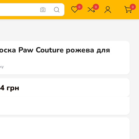
0
0
0
оска Paw Couture рожева для
ку
74
грн
Діапазон цін: від 1089 грн до 1174 грн