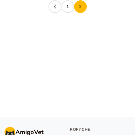
1
2
КОРИСНЕ
AmigoVet