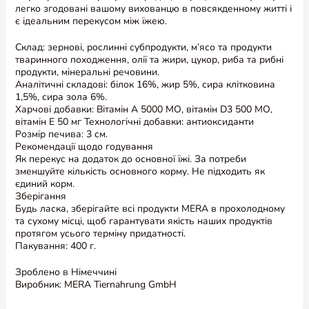
легко згодовані вашому вихованцю в повсякденному житті і
є ідеальним перекусом між їжею.
Склад: зернові, рослинні субпродукти, м’ясо та продукти
тваринного походження, олії та жири, цукор, риба та рибні
продукти, мінеральні речовини.
Аналітичні складові: білок 16%, жир 5%, сира клітковина
1,5%, сира зола 6%.
Харчові добавки: Вітамін А 5000 МО, вітамін D3 500 МО,
вітамін Е 50 мг Технологічні добавки: антиоксиданти
Розмір печива: 3 см.
Рекомендації щодо годування
Як перекус на додаток до основної їжі. За потреби
зменшуйте кількість основного корму. Не підходить як
єдиний корм.
Зберігання
Будь ласка, зберігайте всі продукти MERA в прохолодному
та сухому місці, щоб гарантувати якість наших продуктів
протягом усього терміну придатності.
Пакування: 400 г.
Зроблено в Німеччині
Виробник: MERA Tiernahrung GmbH