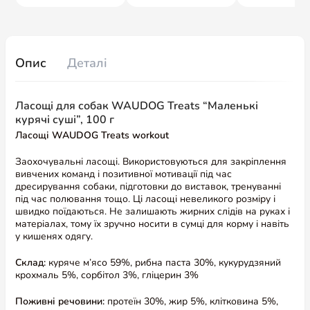
Опис
Деталі
Ласощі для собак WAUDOG Treats “Маленькі
курячі суші”, 100 г
Ласощі WAUDOG Treats workout
Заохочувальні ласощі. Використовуються для закріплення
вивчених команд і позитивної мотивації під час
дресирування собаки, підготовки до виставок, тренуванні
під час полювання тощо. Ці ласощі невеликого розміру і
швидко поїдаються. Не залишають жирних слідів на руках і
матеріалах, тому їх зручно носити в сумці для корму і навіть
у кишенях одягу.
Склад:
куряче м’ясо 59%, рибна паста 30%, кукурудзяний
крохмаль 5%, сорбітол 3%, гліцерин 3%
Поживні речовини:
протеїн 30%, жир 5%, клітковина 5%,