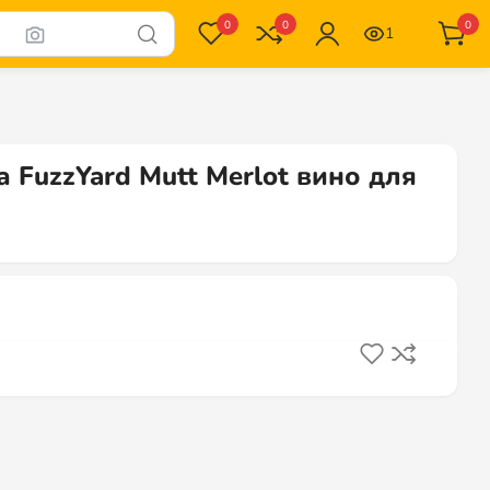
0
0
0
1
а FuzzYard Mutt Merlot вино для