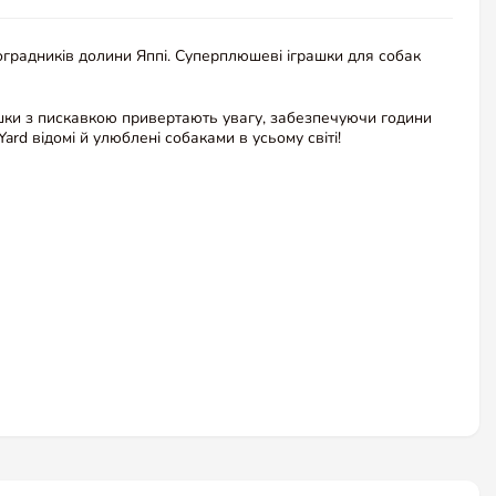
ноградників долини Яппі. Суперплюшеві іграшки для собак
рашки з пискавкою привертають увагу, забезпечуючи години
rd відомі й улюблені собаками в усьому світі!