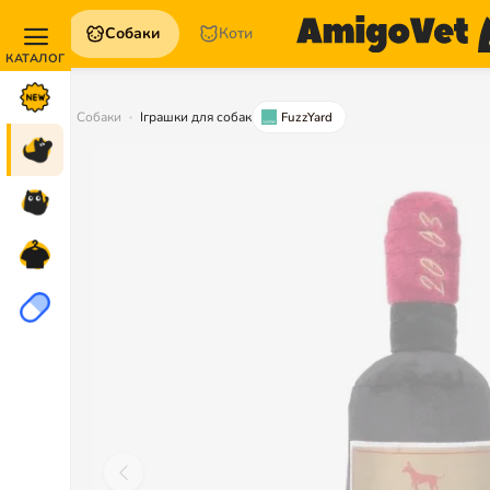
Собаки
Коти
Акції та
Новинки
Собаки
Іграшки для собак
FuzzYard
Собаки
Коти
Для
петперентів
Аптека