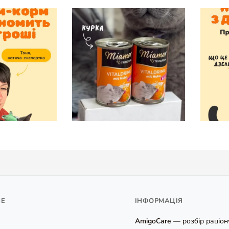
НЕ
ІНФОРМАЦІЯ
AmigoCare
— розбір раціону