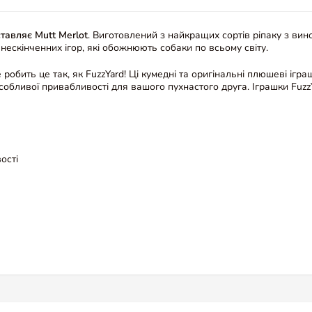
ставляє Mutt Merlot
. Виготовлений з найкращих сортів ріпаку з ви
нескінченних ігор, які обожнюють собаки по всьому світу.
 робить це так, як FuzzYard! Ці кумедні та оригінальні плюшеві іг
собливої привабливості для вашого пухнастого друга. Іграшки FuzzYa
ості