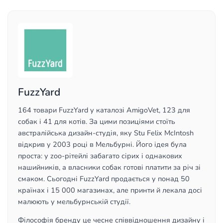
FuzzYard
164 товари FuzzYard у каталозі AmigoVet, 123 для
собак і 41 для котів. За цими позиціями стоїть
австралійська дизайн-студія, яку Stu Felix McIntosh
відкрив у 2003 році в Мельбурні. Його ідея була
проста: у zoo-рітейлі забагато сірих і однакових
нашийників, а власники собак готові платити за річ зі
смаком. Сьогодні FuzzYard продається у понад 50
країнах і 15 000 магазинах, але принти й лекала досі
малюють у мельбурнській студії.
Філософія бренду це чесне співвідношення дизайну і