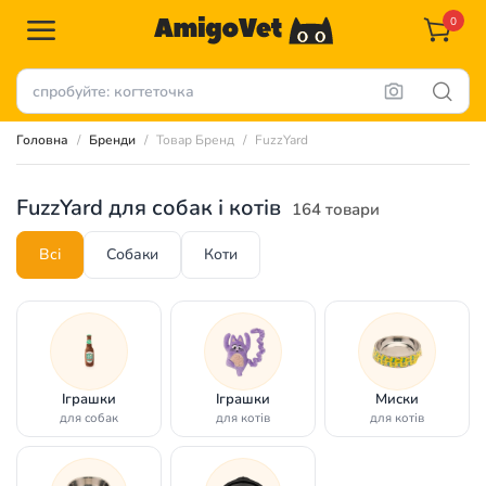
0
Головна
Бренди
Товар Бренд
FuzzYard
FuzzYard для собак і котів
164 товари
Всі
Собаки
Коти
Іграшки
Іграшки
Миски
для собак
для котів
для котів