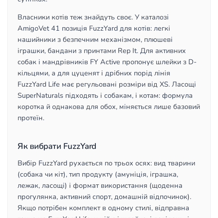
Власники котів теж знайдуть своє. У каталозі
AmigoVet 41 позиція FuzzYard для котів: легкі
нашийники з безпечним механізмом, плюшеві
іграшки, бандани з принтами Rep It. Для активних
собак і мандрівників FY Active пропонує шлейки з D-
кільцями, а для цуценят і дрібних порід лінія
FuzzYard Life має регульовані розміри від XS. Ласощі
SuperNaturals підходять і собакам, і котам: формула
коротка й однакова для обох, міняється лише базовий
протеїн.
Як вибрати FuzzYard
Вибір FuzzYard рухається по трьох осях: вид тварини
(собака чи кіт), тип продукту (амуніція, іграшка,
лежак, ласощі) і формат використання (щоденна
прогулянка, активний спорт, домашній відпочинок).
Якщо потрібен комплект в одному стилі, відправна