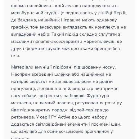
форма нашийника і крій лежака народжуються в
мельбурнській студії. Це видно навіть у лінійці Rep It,
де бандана, нашийник і іграшка мають однакову
графіку, тож аксесуари виглядають як комплект, а не
випадковий набір. Такий підхід складно сплутати з
масовими noname-аксесуарами з маркетплейсів, де
друк і форма мігрують між десятками брендів без
ім'я.
Матеріали амуніції підібрані під щоденну носку.
Неопрен всередині шлейки або нашийника не
натирає шерсть і не залишає залисин на довгій
прогулянці, а зовнішня нейлонова стрічка тримає
вагу собаки, що рветься за білкою. Фурнітура
металева, не ламкий пластик, регулювання розміру
йде під конкретну породу, від той-терʼєра до
ретривера. У серії FY Active до цього набору
додаються світловідбивні елементи і посилені шви,
що важливо для осінньо-зимових прогулянок у
сутінках.