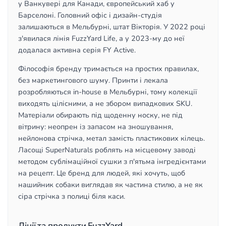
у Ванкувері для Канади, європейський хаб у
Барселоні. Головний офіс і дизайн-студія
залишаються в Мельбурні, штат Вікторія. У 2022 році
з'явилася лінія FuzzYard Life, а у 2023-му до неї
додалася активна серія FY Active.
Філософія бренду тримається на простих правилах,
без маркетингового шуму. Принти і лекала
розробляються in-house в Мельбурні, тому колекції
виходять цілісними, а не збором випадкових SKU.
Матеріали обирають під щоденну носку, не під
вітрину: неопрен із запасом на зношування,
нейлонова стрічка, метал замість пластикових кілець.
Ласощі SuperNaturals роблять на місцевому заводі
методом сублімаційної сушки з п'ятьма інгредієнтами
на рецепт. Це бренд для людей, які хочуть, щоб
нашийник собаки виглядав як частина стилю, а не як
сіра стрічка з полиці біля каси.
Лінії та продукти FuzzYard