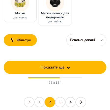
Миски
Миски, поїлки для
подорожей
для собак
для собак
Фільтри
Показати ще
96 з 164
1
2
3
4