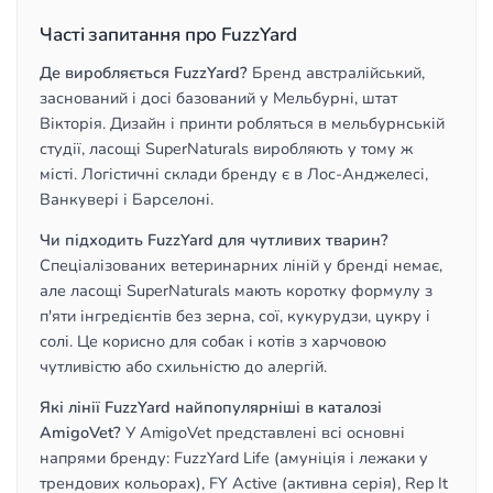
Часті запитання про FuzzYard
Де виробляється FuzzYard?
Бренд австралійський,
заснований і досі базований у Мельбурні, штат
Вікторія. Дизайн і принти робляться в мельбурнській
студії, ласощі SuperNaturals виробляють у тому ж
місті. Логістичні склади бренду є в Лос-Анджелесі,
Ванкувері і Барселоні.
Чи підходить FuzzYard для чутливих тварин?
Спеціалізованих ветеринарних ліній у бренді немає,
але ласощі SuperNaturals мають коротку формулу з
п'яти інгредієнтів без зерна, сої, кукурудзи, цукру і
солі. Це корисно для собак і котів з харчовою
чутливістю або схильністю до алергій.
Які лінії FuzzYard найпопулярніші в каталозі
AmigoVet?
У AmigoVet представлені всі основні
напрями бренду: FuzzYard Life (амуніція і лежаки у
трендових кольорах), FY Active (активна серія), Rep It