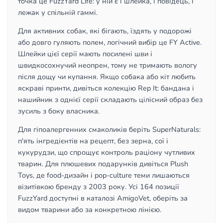
точка це FuzzYard Life: у ній є і шлейка, і повідець, і
лежак у спільній гаммі.
Для активних собак, які бігають, їздять у подорожі
або довго гуляють полем, логічний вибір це FY Active.
Шлейки цієї серії мають посилені шви і
швидкосохнучий неопрен, тому не тримають вологу
після дощу чи купання. Якщо собака або кіт любить
яскраві принти, дивіться колекцію Rep It: бандана і
нашийник з однієї серії складають цілісний образ без
зусиль з боку власника.
Для гіпоалергенних смаколиків беріть SuperNaturals:
п'ять інгредієнтів на рецепт, без зерна, сої і
кукурудзи, що спрощує контроль раціону чутливих
тварин. Для плюшевих подарунків дивіться Plush
Toys, де food-дизайн і pop-culture теми лишаються
візитівкою бренду з 2003 року. Усі 164 позиції
FuzzYard доступні в каталозі AmigoVet, оберіть за
видом тварини або за конкретною лінією.