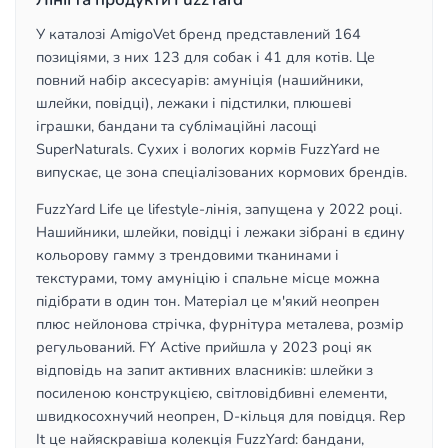
У каталозі AmigoVet бренд представлений 164
позиціями, з них 123 для собак і 41 для котів. Це
повний набір аксесуарів: амуніція (нашийники,
шлейки, повідці), лежаки і підстилки, плюшеві
іграшки, бандани та сублімаційні ласощі
SuperNaturals. Сухих і вологих кормів FuzzYard не
випускає, це зона спеціалізованих кормових брендів.
FuzzYard Life це lifestyle-лінія, запущена у 2022 році.
Нашийники, шлейки, повідці і лежаки зібрані в єдину
кольорову гамму з трендовими тканинами і
текстурами, тому амуніцію і спальне місце можна
підібрати в один тон. Матеріал це м'який неопрен
плюс нейлонова стрічка, фурнітура металева, розмір
регульований. FY Active прийшла у 2023 році як
відповідь на запит активних власників: шлейки з
посиленою конструкцією, світловідбивні елементи,
швидкосохнучий неопрен, D-кільця для повідця. Rep
It це найяскравіша колекція FuzzYard: бандани,