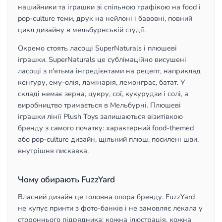
нашийники та іграшки зі спільною графікою на food і
pop-culture теми, друк на нейлоні і бавовні, повний
цикл дизайну в мельбурнській студії.
Окремо стоять ласощі SuperNaturals і плюшеві
іграшки. SuperNaturals це сублімаційно висушені
ласощі з п'ятьма інгредієнтами на рецепт, наприклад
кенгуру, ему-олія, ламінарія, лемонграс, батат. У
складі немає зерна, цукру, сої, кукурудзи і солі, а
виробництво тримається в Мельбурні. Плюшеві
іграшки лінії Plush Toys залишаються візитівкою
бренду з самого початку: характерний food-themed
або pop-culture дизайн, щільний плюш, посилені шви,
внутрішня пискавка.
Чому обирають FuzzYard
Власний дизайн це головна опора бренду. FuzzYard
не купує принти з фото-банків і не замовляє лекала у
стороннього підрядника: кожна ілюстрація, кожна