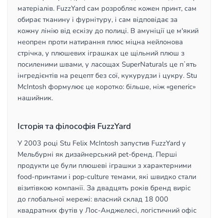
матеріалів. FuzzYard сам розробляє кожен принт, сам
обирає тканину і фурнітуру, і сам відповідає за
кожну лінію від ескізу до полиці. В амуніції це м'який
неопрен проти натирання плюс міцна нейлонова
стрічка, у плюшевих іграшках це щільний плюш з
посиленими швами, у ласощах SuperNaturals це пʼять
інгредієнтів на рецепт без сої, кукурудзи і цукру. Stu
McIntosh формулює це коротко: більше, ніж «generic»
нашийник.
Історія та філософія FuzzYard
У 2003 році Stu Felix McIntosh запустив FuzzYard у
Мельбурні як дизайнерський pet-бренд. Перші
продукти це були плюшеві іграшки з характерними
food-принтами і pop-culture темами, які швидко стали
візитівкою компанії. За двадцять років бренд виріс
до глобальної мережі: власний склад 18 000
квадратних футів у Лос-Анджелесі, логістичний офіс