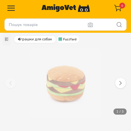
0
Іграшки для собак
FuzzYard
1 / 3