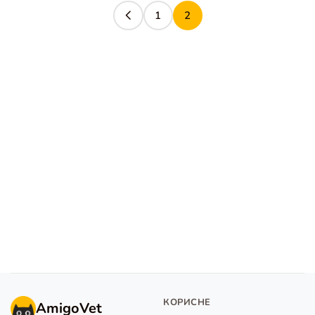
1
2
КОРИСНЕ
AmigoVet