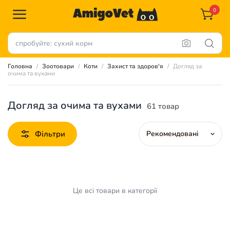
0
Головна
Зоотовари
Коти
Захист та здоров'я
Догляд за
очима та вухами
Догляд за очима та вухами
61 товар
Фільтри
Це всі товари в категорії