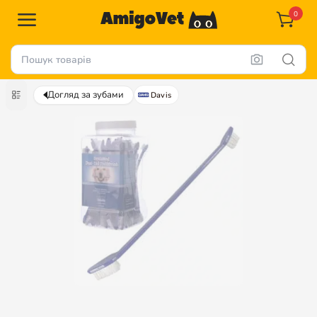
0
Догляд за зубами
Davis