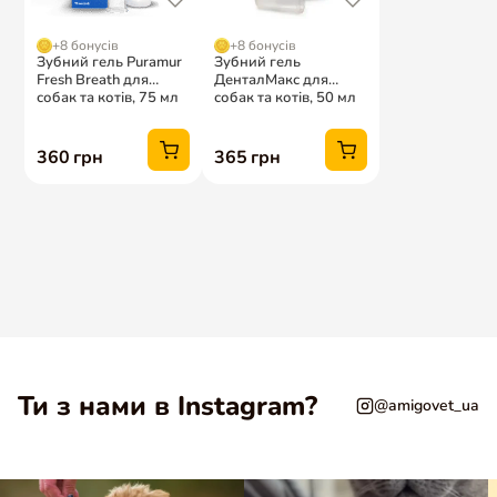
КОРИСНЕ
AmigoVet
Відгуки
Інтернет-магазин для домашніх
улюбленців
Блог про котів і собак
AmigoBONUS
AmigoVIP CLUB
Amigo Амбасадор
Amigo Threads
Підписка на корм
Мої улюбленці
ІНФОРМАЦІЯ
КОНТАКТИ
AmigoCare
— розбір раціону
+38 (093) 754-5063
від дієтолога
woof@amigovet.net