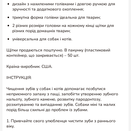
дизайн з нахиленими голівками і довгою ручкою для
зручності та додаткового охоплення;
трикутна форма голівки ідеальна для тварин;
Відгуки та питання
2 різних розміри головки на кожному кінці щітки для
різних порід домашніх тварин;
Відгуки (1)
Питання (0)
універсальна для собак і котів.
Щітки продаються поштучно. В пакунку (пластиковий
5,0
контейнер, що закривається) – 50 шт.
Країна-виробник: США.
ІНСТРУКЦІЯ:
На основі 1 відгуку
Чищення зубів у собак і котів допомагає позбутися
Додати відгук
неприємного запаху з пащі, запобігти утворенню зубного
нальоту, зубного каменю, розвитку пародонтозу,
розхитуванню та випаданню зубів. Собаки міні та малих
порід більш схильні до проблем із зубами.
5 зірок
100%
4 зірки
0%
1. Привчайте свого улюбленця чистити зуби з раннього
3 зірки
0%
віку.