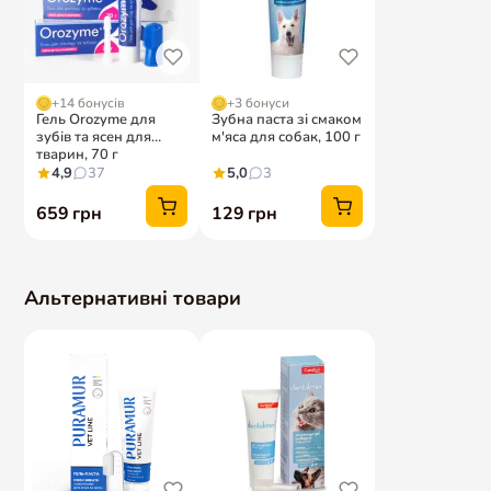
Ти з нами в Instagram?
@amigovet_ua