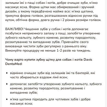
залишки їжі з пащі собак і котів, добре очищає зуби, м’яко
масажує ясна. Форма щітки має обміркований і зручний
дизайн, у якому передбачено майже все: м’яка щетина,
трикутна форма голівок, розташованих відносно ручки під
кутом, обтічна форма, довга ручка і 2 різних розміри голівок.
ВАЖЛИВО! Чищення зубів у собак і котів допомагає
позбутися неприємного запаху з пащі, запобігти утворенню
зубного нальоту, зубного каменю, розвитку пародонтозу,
розхитуванню та випаданню зубів. Привчайте свого
вихованця чистити зуби регулярно з раннього віку.
Виконуйте процедуру не менше 1-2 разів на тиждень.
Чому варто купити зубну щітку для собак і котів Davis
DentaMed:
відмінно очищає зуби від залишків їжі та бактерій, які
часто збираються вздовж лінії ясен;
допомагає запобігти утворенню зубного нальоту, зубного
каменю, розвитку пародонтозу, розхитуванню і
випаданню зубів;
Переглянути більше інформації про
м’яка щетина підходить для чутливих зубів і добре
продукт
масажує ясна;