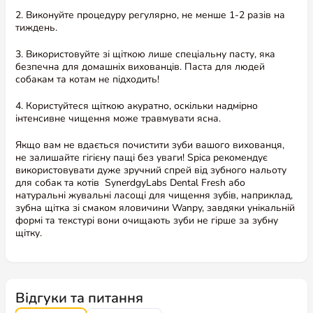
2 зірки
0%
2. Виконуйте процедуру регулярно, не менше 1-2 разів на
1 зірка
0%
тиждень.
3. Використовуйте зі щіткою лише спеціальну пасту, яка
безпечна для домашніх вихованців. Паста для людей
собакам та котам не підходить!
4. Користуйтеся щіткою акуратно, оскільки надмірно
інтенсивне чищення може травмувати ясна.
Дмитро
Перевірений власник
Якщо вам не вдається почистити зуби вашого вихованця,
не залишайте гігієну пащі без уваги! Spica рекомендує
10 травня 2025
використовувати дуже зручний спрей від зубного нальоту
Оцінено в
5
для собак та котів SynerdgyLabs Dental Fresh або
Вроді зручно
з 5
натуральні жувальні ласощі для чищення зубів, наприклад,
зубна щітка зі смаком яловичини Wanpy, завдяки унікальній
формі та текстурі вони очищають зуби не гірше за зубну
Відповісти
(1)
(0)
щітку.
Часто купують разом