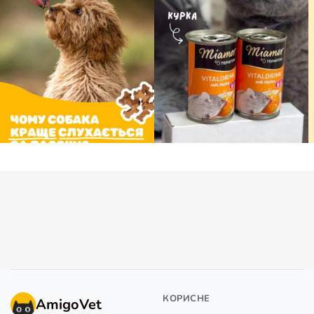
Про нас
Apple Pay
Google Pay
Доставка та оплата
Повернення та обмін
Вакансії
Зворотний зв'язок
Редакційна політика
Політика конфіденційності
© 2026 AmigoVet. Усі права захищено.
Угода користувача