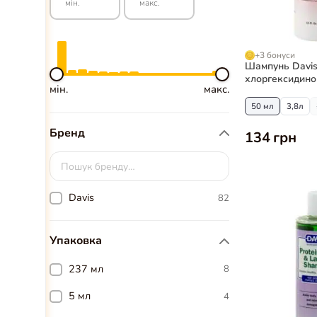
мін.
макс.
+3 бонуси
Шампунь Davis 
хлоргексидино
мін.
макс.
кетоконазолом
собак та котів
50 мл
3,8л
Бренд
134 грн
Davis
82
Упаковка
237 мл
8
5 мл
4