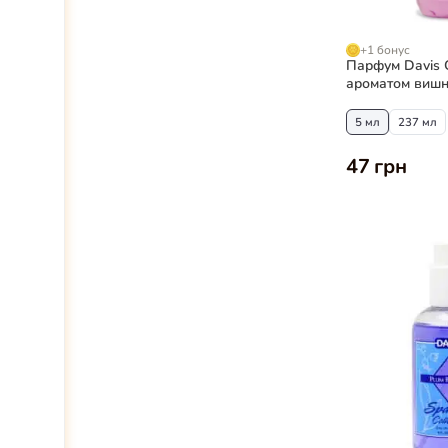
+1 бонус
Парфум Davis C
ароматом вишн
5 мл
237 мл
47 грн