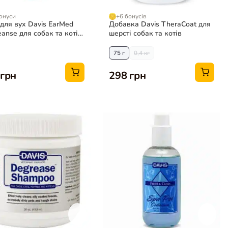
онуси
+6 бонусів
 для вух Davis EarMed
Добавка Davis TheraCoat для
eanse для собак та котів,
шерсті собак та котів
75 г
0,4 кг
 грн
298 грн