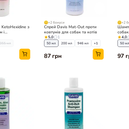
+2 бонуси
+2 б
KetoHexidine з
Спрей Davis Mat-Out проти
Шампу
м і
ковтунів для собак та котів
собак
 для шкіри
5,0
1
4,0
355 мл
50 мл
200 мл
946 мл
+1
50 м
87 грн
97 