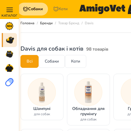
Собаки
Коти
Акції та
Головна
Бренди
Товар Бренд
Davis
Новинки
Собаки
Davis для собак і котів
98 товарів
Коти
Всі
Собаки
Коти
Для
петперентів
Аптека
Шампуні
Обладнання для
Г
грумінгу
для собак
дл
для собак