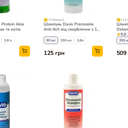
+3 бонуси
+11 
Protein Aloe
Шампунь Davis Pramoxine
Шампу
ак та котів
Anti-Itch від сверблячки з 1%
Detan
прамоксином для собак та
ковтун
5,0
котів
конце
3,8 л
50 мл
355 мл
3,8л
355 
125 грн
509