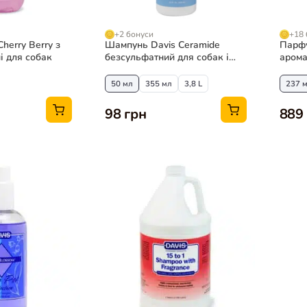
+2 бонуси
+18 
herry Berry з
Шампунь Davis Ceramide
Парфу
і для собак
безсульфатний для собак і
арома
котів, концентрат 1:6
для с
50 мл
355 мл
3,8 L
237 
98 грн
889