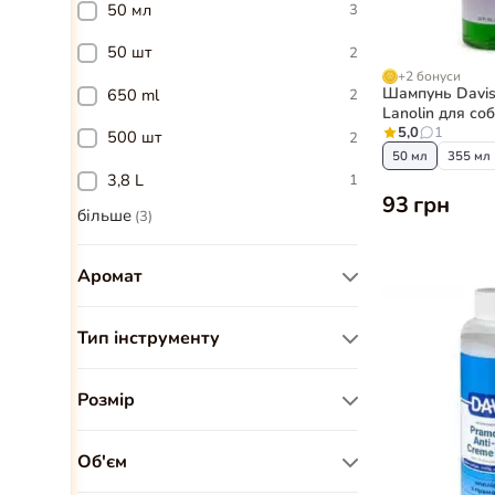
50 мл
3
50 шт
2
+2 бонуси
Шампунь Davis 
650 ml
2
Lanolin для соб
5,0
1
500 шт
2
50 мл
355 мл
3,8 L
1
93 грн
більше
(
3
)
Аромат
Печиво
2
Тип інструменту
Мигдаль
1
Ножиці
11
Розмір
Мед
1
S
1
Ліс
1
Об'єм
M
1
Яблуко
1