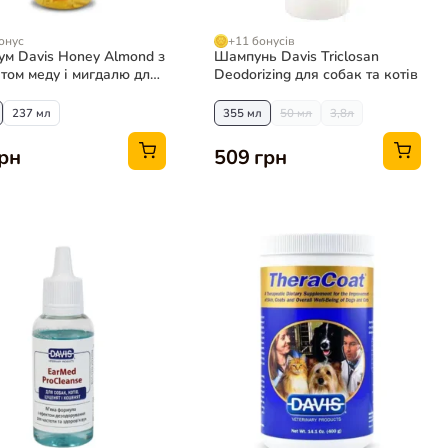
онус
+11 бонусів
м Davis Honey Almond з
Шампунь Davis Triclosan
том меду і мигдалю для
Deodorizing для собак та котів
237 мл
355 мл
50 мл
3,8л
грн
509 грн