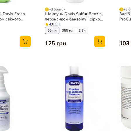
+3 бонуси
+3 б
 Davis Fresh
Шампунь Davis Sulfur Benz з
Засіб
ом свіжого
пероксидом бензоїлу і сіркою
ProCl
бак
для собак та котів
4,0
1
50 мл
50 мл
355 мл
3,8л
125 грн
103