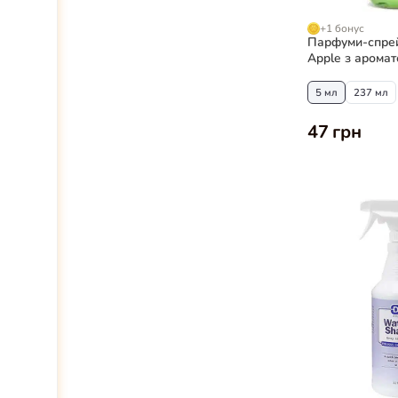
+1 бонус
Парфуми-спрей
Apple з аромат
яблука для со
5 мл
237 мл
47 грн