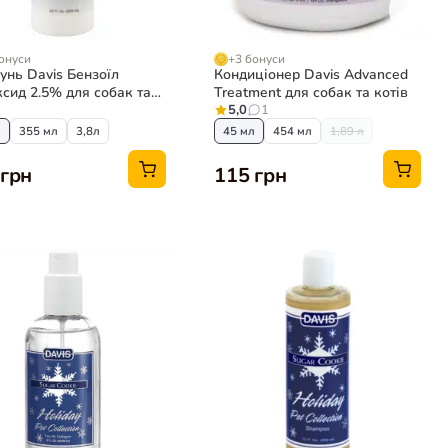
онуси
+3 бонуси
нь Davis Бензоїл
Кондиціонер Davis Advanced
сид 2.5% для собак та
Treatment для собак та котів
5,0
1
л
355 мл
3,8л
45 мл
454 мл
1,89 л
 грн
115 грн