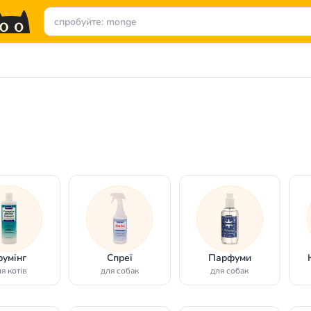
румінг
Спреї
Парфуми
я котів
для собак
для собак