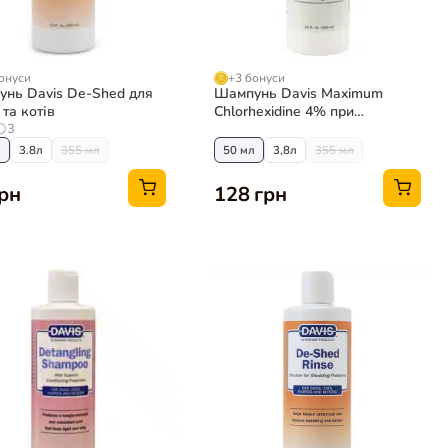
онуси
+3 бонуси
нь Davis De-Shed для
Шампунь Davis Maximum
 та котів
Chlorhexidine 4% при
3
захворюваннях шкіри для
собак та котів
л
3.8л
355 мл
50 мл
3,8л
355 мл
грн
128 грн