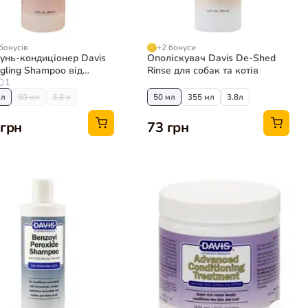
бонусів
+2 бонуси
нь-кондиціонер Davis
Ополіскувач Davis De-Shed
gling Shampoo від
Rinse для собак та котів
ів для собак та котів,
1
нтрат
мл
50 мл
3,8 л
50 мл
355 мл
3.8л
 грн
73 грн