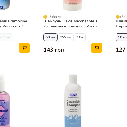
+3 бонуси
+3 б
avis Pramoxine
Шампунь Davis Miconazole з
Шампу
сверблячки з 1%
2% міконазолом для собак та
Перок
ля собак та
котів при захворюваннях
котів
шкіри
200 мл
50 мл
355 мл
3,8л
50 м
143 грн
127