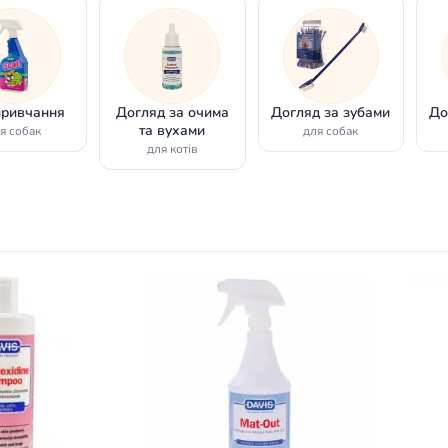
привчання
Догляд за очима
Догляд за зубами
До
та вухами
я собак
для собак
для котів