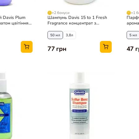
+2 бонуси
+1 б
 Davis Plum
Шампунь Davis 15 to 1 Fresh
Парфу
атом цвітіння
Fragrance концентрат з
арома
ак
ароматом свіжості для собак
собак
та котів
50 мл
3,8л
5 мл
77 грн
47 