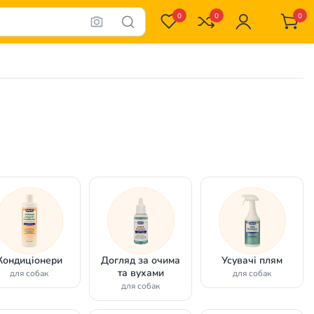
0
0
0
Кондиціонери
Догляд за очима
Усувачі плям
та вухами
для собак
для собак
для собак