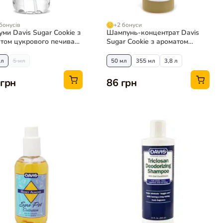
бонусів
+2 бонуси
ми Davis Sugar Cookie з
Шампунь-концентрат Davis
том цукрового печива
Sugar Cookie з ароматом
обак та котів
цукрового печива для собак і
котів
мл
5 мл
50 мл
355 мл
3,8 л
 грн
86 грн