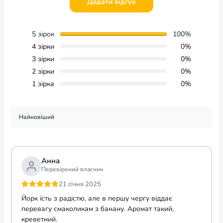
Додати відгук
5 зірок
100%
4 зірки
0%
3 зірки
0%
2 зірки
0%
1 зірка
0%
Анна
Перевірений власник
21 січня 2025
Оцінено в
5
Йорк їсть з радістю, але в першу чергу віддає
з 5
перевагу смаколикам з банану. Аромат такий,
креветний.