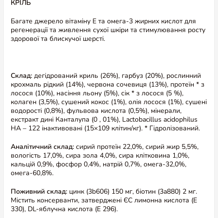
КРІЛЬ
Багате джерело вітаміну Е та омега-3 жирних кислот для
регенерації та живлення сухої шкіри та стимулювання росту
здорової та блискучої шерсті.
Склад:
дегідрований криль (26%), гарбуз (20%), рослинний
крохмаль рідкий (14%), червона сочевиця (13%), протеїн * з
лосося (10%), насіння льону (5%), сік * з лосося (5 %),
колаген (3,5%), сушений кокос (1%), олія лосося (1%), сушені
водорості (0,8%), фульвова кислота (0,5%), мінерали,
екстракт дині Канталупа (0 , 01%), Lactobacillus acidophilus
HA – 122 інактивовані (15×109 клітин/кг). * Гідролізований.
Аналітичний склад:
сирий протеїн 22,0%, сирий жир 5,5%,
вологість 17,0%, сира зола 4,0%, сира клітковина 1,0%,
кальцій 0,9%, фосфор 0,4%, натрій 0,7%, омега-32,0%,
омега-60,8%.
Поживний склад:
цинк (3b606) 150 мг, біотин (3a880) 2 мг.
Містить консерванти, затверджені ЄС лимонна кислота (E
330), DL-яблучна кислота (E 296).