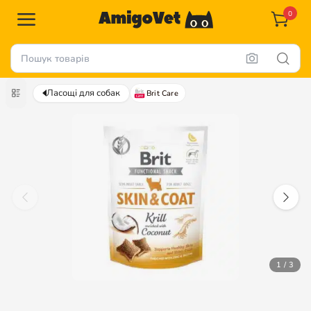
0
Ласощі для собак
Brit Care
1 / 3