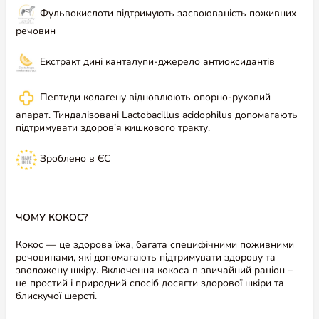
Фульвокислоти підтримують засвоюваність поживних
речовин
Екстракт дині канталупи-джерело антиоксидантів
Пептиди колагену відновлюють опорно-руховий
апарат. Тиндалізовані Lactobacillus acidophilus допомагають
підтримувати здоров’я кишкового тракту.
Зроблено в ЄС
ЧОМУ КОКОС?
Кокос — це здорова їжа, багата специфічними поживними
речовинами, які допомагають підтримувати здорову та
зволожену шкіру. Включення кокоса в звичайний раціон –
це простий і природний спосіб досягти здорової шкіри та
блискучої шерсті.