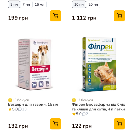
3 мл
7 мл
15 мл
10 мл
20 мл
199 грн
1 112 грн
+3 бонуси
+3 бонуси
Ветдерм для тварин, 15 мл
Фіпрен Бровафарма від бліх
5,0
13
та кліщів для котів, 4 піпетки
5,0
2
132 грн
122 грн