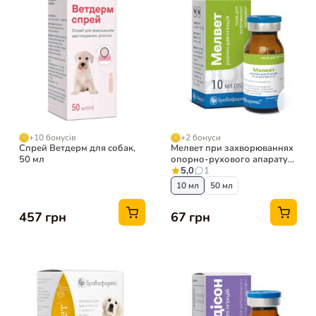
+10 бонусів
+2 бонуси
Спрей Ветдерм для собак,
Мелвет при захворюваннях
50 мл
опорно-рухового апарату
для тварин
5,0
1
10 мл
50 мл
457 грн
67 грн