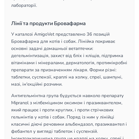
лабораторії.
Лінії та продукти Бровафарма
У каталозі AmigoVet представлено 36 позицій
Бровафарма для котів і собак. Лінійка покриває
основні задачі домашньої ветаптечки:
дегельмінтизація, захист від бліх і кліщів, підтримка
вітамінами і мінералами, дерматологія, протимікробні
препарати за призначенням лікаря. Форми різні:
таблетки, суспензії, краплі на холку, спреї, шампуні,
мазі, ін'єкційні розчини.
Антигельмінтна група будується навколо препарату
Mipranol з мілбеміцином оксимом і празиквантелом,
який працює і проти круглих, і проти стрічкових
гельмінтів у котів і собак. Поряд із ним у лінійці
класичні діючі речовини альбендазол, празиквантел і
фебантел у вигляді таблеток і суспензій.
Інсектоакарицидна група це краплі на холку, спреї і