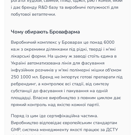
рогатої худоби, свиней, птиці, бджіл, риб і коней, який
і дає бренду R&D базу та виробничі потужності для
побутової ветаптечки.
Чому обирають Бровафарма
Виробничий комплекс у Броварах це понад 6000
кв.м з окремими ділянками під рідкі, тверді і м'які
лікарські форми. На цьому ж заводі стоїть єдина в
Україні автоматизована лінія для фасування
інфузійних розчинів у м'які полімерні мішки об'ємом
250 1000 мл. Бренд не імпортує готові препарати під
ребрендинг, а контролює всі стадії, від синтезу
субстанції до фасування і пакування на одній
площадці. Власне виробництво з повним циклом дає
прямий контроль над якістю кожної партії.
Поряд із цим іде сертифікаційна частина.
Виробництво відповідає європейським стандартам
GMP, система менеджменту якості працює за ДСТУ