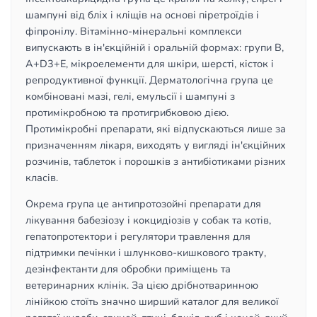
шампуні від бліх і кліщів на основі піретроїдів і
фіпронілу. Вітамінно-мінеральні комплекси
випускають в ін'єкційній і оральній формах: групи B,
A+D3+E, мікроелементи для шкіри, шерсті, кісток і
репродуктивної функції. Дерматологічна група це
комбіновані мазі, гелі, емульсії і шампуні з
протимікробною та протигрибковою дією.
Протимікробні препарати, які відпускаються лише за
призначенням лікаря, виходять у вигляді ін'єкційних
розчинів, таблеток і порошків з антибіотиками різних
класів.
Окрема група це антипротозойні препарати для
лікування бабезіозу і кокцидіозів у собак та котів,
гепатопротектори і регулятори травлення для
підтримки печінки і шлунково-кишкового тракту,
дезінфектанти для обробки приміщень та
ветеринарних клінік. За цією дрібнотваринною
лінійкою стоїть значно ширший каталог для великої