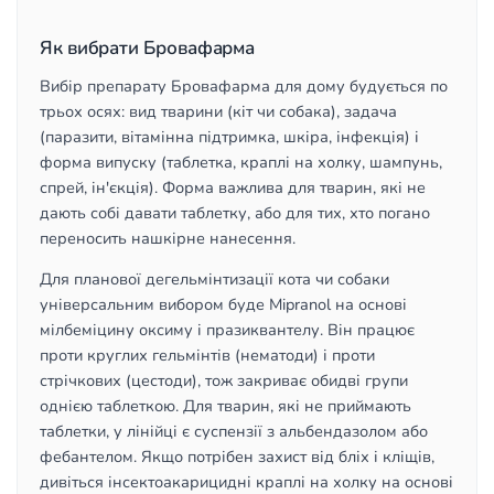
Як вибрати Бровафарма
Вибір препарату Бровафарма для дому будується по
трьох осях: вид тварини (кіт чи собака), задача
(паразити, вітамінна підтримка, шкіра, інфекція) і
форма випуску (таблетка, краплі на холку, шампунь,
спрей, ін'єкція). Форма важлива для тварин, які не
дають собі давати таблетку, або для тих, хто погано
переносить нашкірне нанесення.
Для планової дегельмінтизації кота чи собаки
універсальним вибором буде Mipranol на основі
мілбеміцину оксиму і празиквантелу. Він працює
проти круглих гельмінтів (нематоди) і проти
стрічкових (цестоди), тож закриває обидві групи
однією таблеткою. Для тварин, які не приймають
таблетки, у лінійці є суспензії з альбендазолом або
фебантелом. Якщо потрібен захист від бліх і кліщів,
дивіться інсектоакарицидні краплі на холку на основі