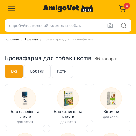
0
Головна
Бренди
Товар Бренд
Бровафарма
Бровафарма для собак і котів
36 товарів
Всі
Собаки
Коти
Блохи, кліщі та
Блохи, кліщі та
Вітаміни
глисти
глисти
для собак
для собак
для котів