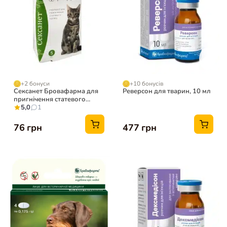
+2 бонуси
+10 бонусів
Сексанет Бровафарма для
Реверсон для тварин, 10 мл
пригнічення статевого
потягу котів, 5 мл
5,0
1
76 грн
477 грн