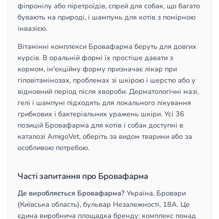
фіпронілу або піретроїдів, спрей для собак, що багато
бувають на природі, і шампунь для котів з помірною
інвазією.
Вітамінні комплекси Бровафарма беруть для довгих
курсів. В оральній формі їх простіше давати з
кормом, ін'єкційну форму призначає лікар при
гіповітамінозах, проблемах зі шкірою і шерстю або у
відновний період після хвороби. Дерматологічні мазі,
гелі і шампуні підходять для локального лікування
грибкових і бактеріальних уражень шкіри. Усі 36
позицій Бровафарма для котів і собак доступні в
каталозі AmigoVet, оберіть за видом тварини або за
особливою потребою.
Часті запитання про Бровафарма
Де виробляється Бровафарма?
Україна, Бровари
(Київська область), бульвар Незалежності, 18А. Це
єдина виробнича площадка бренду: комплекс понад