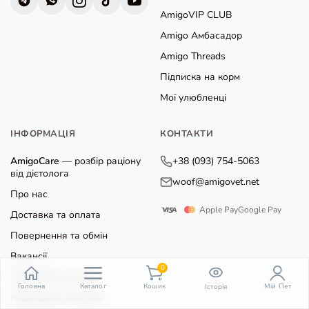
AmigoVIP CLUB
Amigo Амбасадор
Amigo Threads
Підписка на корм
Мої улюбленці
ІНФОРМАЦІЯ
КОНТАКТИ
AmigoCare
— розбір раціону
+38 (093) 754-5063
від дієтолога
woof@amigovet.net
Про нас
Apple Pay
Google Pay
Доставка та оплата
Повернення та обмін
Вакансії
0
Зворотний зв'язок
пункт
Головна
Каталог
Кошик
Мій Пет
Історія
Редакційна політика