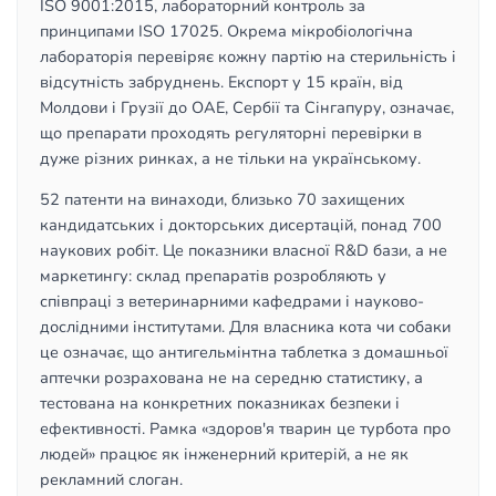
ISO 9001:2015, лабораторний контроль за
принципами ISO 17025. Окрема мікробіологічна
лабораторія перевіряє кожну партію на стерильність і
відсутність забруднень. Експорт у 15 країн, від
Молдови і Грузії до ОАЕ, Сербії та Сінгапуру, означає,
що препарати проходять регуляторні перевірки в
дуже різних ринках, а не тільки на українському.
52 патенти на винаходи, близько 70 захищених
кандидатських і докторських дисертацій, понад 700
наукових робіт. Це показники власної R&D бази, а не
маркетингу: склад препаратів розробляють у
співпраці з ветеринарними кафедрами і науково-
дослідними інститутами. Для власника кота чи собаки
це означає, що антигельмінтна таблетка з домашньої
аптечки розрахована не на середню статистику, а
тестована на конкретних показниках безпеки і
ефективності. Рамка «здоров'я тварин це турбота про
людей» працює як інженерний критерій, а не як
рекламний слоган.