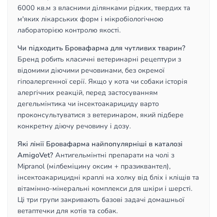
6000 кв.м з власними ділянками рідких, твердих та
м'яких лікарських форм і мікробіологічною
лабораторією контролю якості.
Чи підходить Бровафарма для чутливих тварин?
Бренд робить класичні ветеринарні рецептури з
відомими діючими речовинами, без окремої
гіпоалергенної серії. Якщо у кота чи собаки історія
алергічних реакцій, перед застосуванням
дегельмінтика чи інсектоакарициду варто
проконсультуватися з ветеринаром, який підбере
конкретну діючу речовину і дозу.
Які лінії Бровафарма найпопулярніші в каталозі
AmigoVet?
Антигельмінтні препарати на чолі з
Mipranol (мілбеміцину оксим + празиквантел),
інсектоакарицидні краплі на холку від бліх і кліщів та
вітамінно-мінеральні комплекси для шкіри і шерсті.
Ці три групи закривають базові задачі домашньої
ветаптечки для котів та собак.