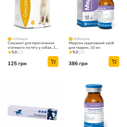
+3 бонуси
+8 бонусів
Сексанет для пригнічення
Медісон седативний засіб
статевого потягу у собак, 10
для тварин, 10 мл
мл
5,0
1
5,0
1
125 грн
386 грн