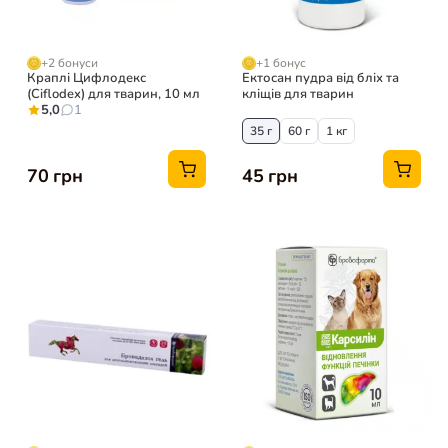
+2 бонуси
+1 бонус
Краплі Цифлодекс
Ектосан пудра від бліх та
(Ciflodex) для тварин, 10 мл
кліщів для тварин
5,0
1
35 г
60 г
1 кг
70 грн
45 грн