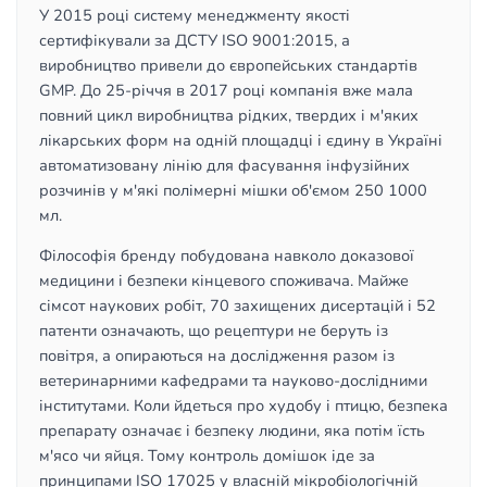
У 2015 році систему менеджменту якості
сертифікували за ДСТУ ISO 9001:2015, а
виробництво привели до європейських стандартів
GMP. До 25-річчя в 2017 році компанія вже мала
повний цикл виробництва рідких, твердих і м'яких
лікарських форм на одній площадці і єдину в Україні
автоматизовану лінію для фасування інфузійних
розчинів у м'які полімерні мішки об'ємом 250 1000
мл.
Філософія бренду побудована навколо доказової
медицини і безпеки кінцевого споживача. Майже
сімсот наукових робіт, 70 захищених дисертацій і 52
патенти означають, що рецептури не беруть із
повітря, а опираються на дослідження разом із
ветеринарними кафедрами та науково-дослідними
інститутами. Коли йдеться про худобу і птицю, безпека
препарату означає і безпеку людини, яка потім їсть
м'ясо чи яйця. Тому контроль домішок іде за
принципами ISO 17025 у власній мікробіологічній