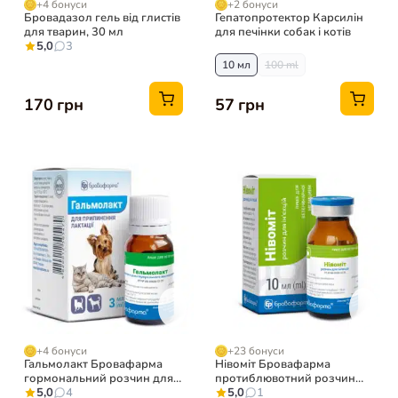
+4 бонуси
+2 бонуси
Бровадазол гель від глистів
Гепатопротектор Карсилін
для тварин, 30 мл
для печінки собак і котів
5,0
3
10 мл
100 ml
170 грн
57 грн
+4 бонуси
+23 бонуси
Гальмолакт Бровафарма
Нівоміт Бровафарма
гормональний розчин для
протиблювотний розчин
тварин
5,0
4
для собак та котів
5,0
1