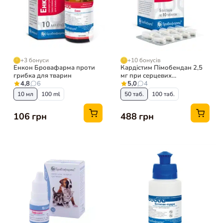
+3 бонуси
+10 бонусів
Енкон Бровафарма проти
Кардістим Пімобендан 2,5
грибка для тварин
мг при серцевих
4,8
6
захворюваннях для собак
5,0
4
10 мл
100 ml
50 таб.
100 таб.
106 грн
488 грн