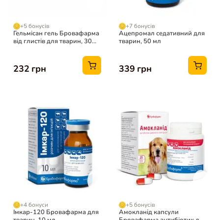
+5 бонусів
+7 бонусів
Гельмісан гель Бровафарма
Ацепромал седативний для
від глистів для тварин, 30
тварин, 50 мл
мл
232 грн
339 грн
+4 бонуси
+5 бонусів
Імкар-120 Бровафарма для
Амокланід капсули