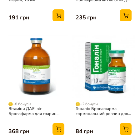
тварин, 10 мл
Бровафарма антибіотик для
тварин, 25 шт
191 грн
235 грн
+8 бонусів
+2 бонуси
Вітаміни ДАЕ-віт
Гоналін Бровафарма
Бровафарма для тварин,
гормональний розчин для
100 мл
тварин, 10 мл
368 грн
84 грн