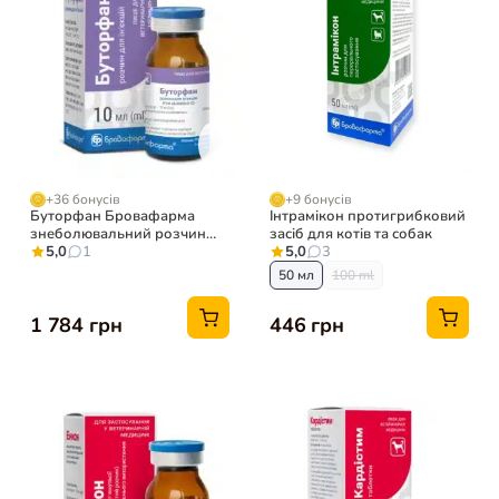
+36 бонусів
+9 бонусів
Буторфан Бровафарма
Інтрамікон протигрибковий
знеболювальний розчин
засіб для котів та собак
для тварин, 10 мл
5,0
1
5,0
3
50 мл
100 ml
1 784 грн
446 грн