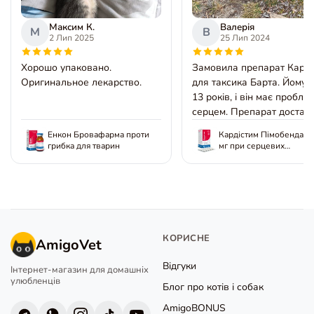
Максим К.
Валерія
М
В
2 Лип 2025
25 Лип 2024
Хорошо упаковано.
Замовила препарат Карді
Оригинальное лекарство.
для таксика Барта. Йому 
13 років, і він має пробле
серцем. Препарат достав
на другий день в поштома
Енкон Бровафарма проти
Кардістим Пімобендан 2
безкоштовно. Дуже
грибка для тварин
мг при серцевих
задоволена сервісом. Буд
захворюваннях для соб
замовляти ще.
КОРИСНЕ
AmigoVet
Відгуки
Інтернет-магазин для домашніх
улюбленців
Блог про котів і собак
AmigoBONUS