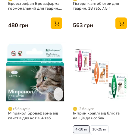
Броестрофан Бровафарма
Гістерлік антибіотик для
гормональний для тварин,
тварин, 18 таб, 7.5 г
2 мл
480 грн
563 грн
+6 бонусів
+2 бонуси
Міпранол Бровафарма від
Імітрин краплі від бліх та
глистів для котів, 4 таб
кліщів для собак
4-10 кг
10-25 кг