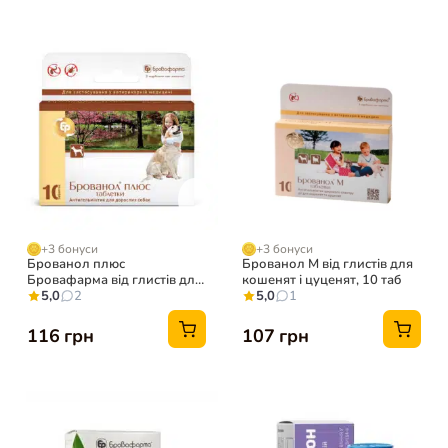
+3 бонуси
+3 бонуси
Брованол плюс
Брованол М від глистів для
Бровафарма від глистів для
кошенят і цуценят, 10 таб
собак, 10 таб
5,0
2
5,0
1
116 грн
107 грн