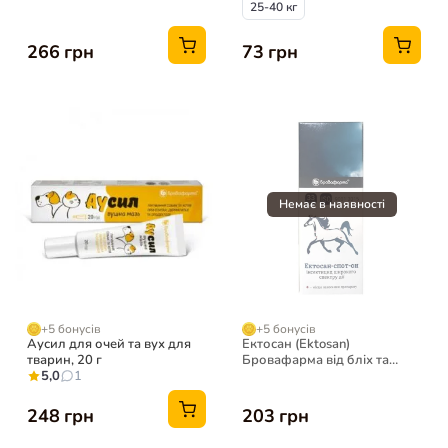
25-40 кг
266 грн
73 грн
+5 бонусів
+5 бонусів
Аусил для очей та вух для
Ектосан (Ektosan)
тварин, 20 г
Бровафарма від бліх та
5,0
1
кліщів для собак, 33 мл
248 грн
203 грн