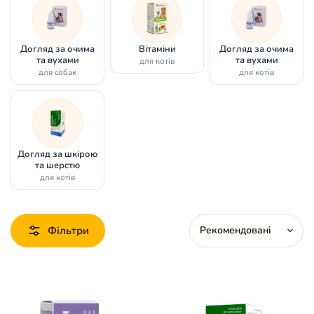
Догляд за очима
Вітаміни
Догляд за очима
та вухами
та вухами
для котів
для собак
для котів
Догляд за шкірою
та шерстю
для котів
Фільтри