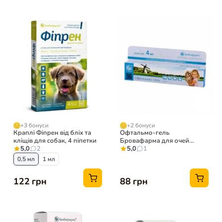
+3 бонуси
+2 бонуси
Краплі Фіпрен від бліх та
Офтальмо-гель
кліщів для собак, 4 піпетки
Бровафарма для очей
5,0
2
тварин, 4 г
5,0
1
0,5 мл
1 мл
122 грн
88 грн