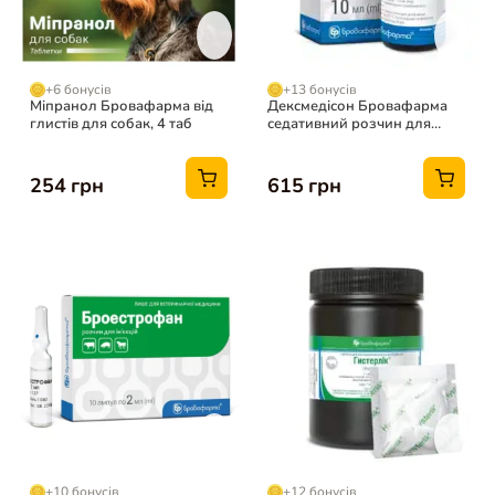
+6 бонусів
+13 бонусів
Міпранол Бровафарма від
Дексмедісон Бровафарма
глистів для собак, 4 таб
седативний розчин для
тварин, 10 мл
254 грн
615 грн
+10 бонусів
+12 бонусів