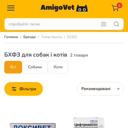
0
Головна
Бренди
Товар Бренд
БХФЗ
БХФЗ для собак і котів
2 товари
Всі
Собаки
Коти
Фільтри