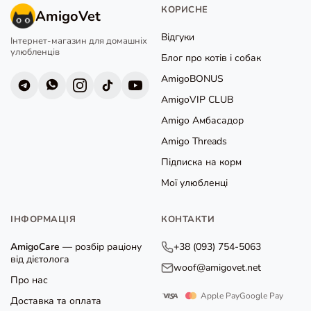
КОРИСНЕ
AmigoVet
Відгуки
Інтернет-магазин для домашніх
улюбленців
Блог про котів і собак
AmigoBONUS
AmigoVIP CLUB
Amigo Амбасадор
Amigo Threads
Підписка на корм
Мої улюбленці
ІНФОРМАЦІЯ
КОНТАКТИ
AmigoCare
— розбір раціону
+38 (093) 754-5063
від дієтолога
woof@amigovet.net
Про нас
Apple Pay
Google Pay
Доставка та оплата