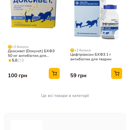
+2 бонуси
+2 бонуси
Доксивет (Doxyvet) БХФЗ
Цефтріаксон БХФЗ 1 г
50 мг антибіотик для
антибіотик для тварин
тварин, 10 таб
5,0
3
100 грн
59 грн
Це всі товари в категорії