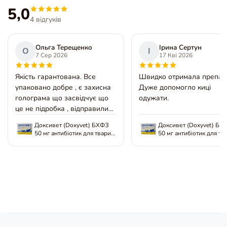
5,0
4 відгуків
Ольга Терещенко
Ірина Сертун
О
І
7 Сер 2026
17 Кві 2026
Якість гарантована. Все
Швидко отримала препар
упаковано добре , є захисна
Дуже допомогло киці
голограма що засвідчує що
одужати.
це не підробка , відправили
вчасно. Усім задоволена
Доксивет (Doxyvet) БХФЗ
Доксивет (Doxyvet) БХ
50 мг антибіотик для тварин,
50 мг антибіотик для тв
10 таб
10 таб