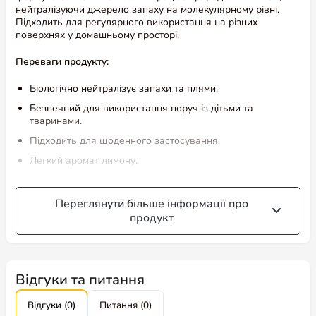
нейтралізуючи джерело запаху на молекулярному рівні.
Підходить для регулярного використання на різних
поверхнях у домашньому просторі.
Переваги продукту:
Біологічно нейтралізує запахи та плями.
Безпечний для використання поруч із дітьми та
тваринами.
Підходить для щоденного застосування.
Легкий аромат лимону.
Можна використовувати на різних типах поверхонь.
Зручний та естетичний флакон.
Переглянути більше інформації про
продукт
Властивості продукту:
Справжня нейтралізація – формула PRO-BACTERIA™
усуває запахи на молекулярному рівні.
Відгуки та питання
Безпечний склад – без хлору та агресивних хімічних
речовин, підходить для дому з дітьми й тваринами.
Відгуки (0)
Питання (0)