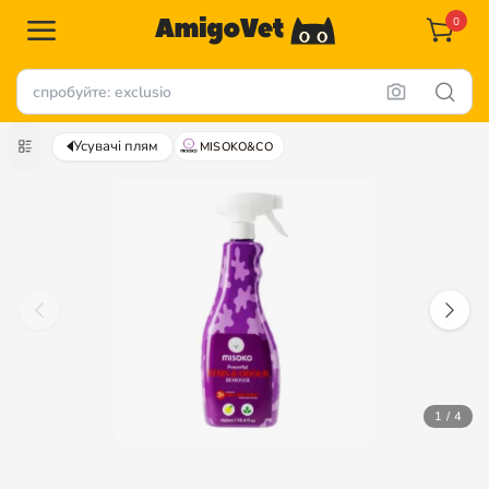
0
Усувачі плям
MISOKO&CO
1 / 4