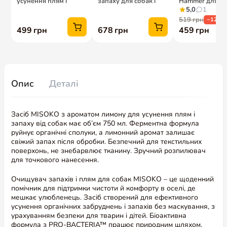
Опис
Деталі
Засіб MISOKO з ароматом лимону для усунення плям і
запаху від собак має об’єм 750 мл. Ферментна формула
руйнує органічні сполуки, а лимонний аромат залишає
свіжий запах після обробки. Безпечний для текстильних
поверхонь, не знебарвлює тканину. Зручний розпилювач
для точкового нанесення.
Очищувач запахів і плям для собак MISOKO – це щоденний
помічник для підтримки чистоти й комфорту в оселі, де
мешкає улюбленець. Засіб створений для ефективного
усунення органічних забруднень і запахів без маскування, з
урахуванням безпеки для тварин і дітей. Біоактивна
формула з PRO-BACTERIA™ працює природним шляхом,