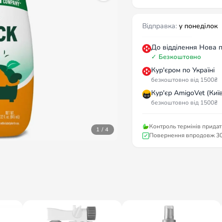
Відправка:
у понеділок
До відділення Нова 
✓
Безкоштовно
Кур'єром по Україні
безкоштовно від 1500₴
Кур'єр AmigoVet (Київ
безкоштовно від 1500₴
Контроль термінів придат
1 / 4
Повернення впродовж 30