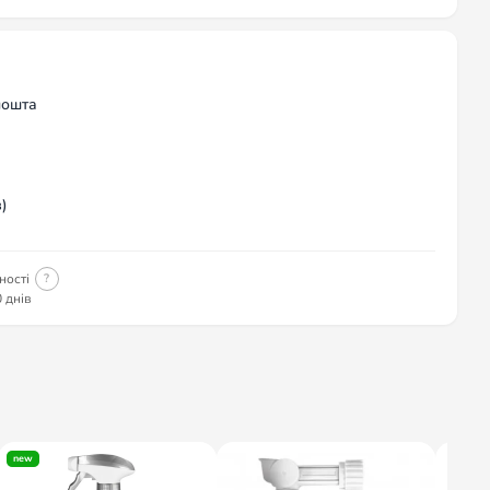
пошта
)
ності
?
 днів