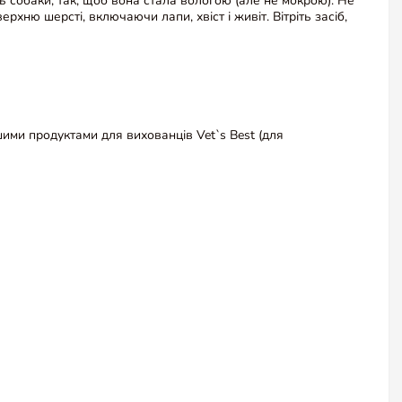
ь собаки, так, щоб вона стала вологою (але не мокрою). Не
рхню шерсті, включаючи лапи, хвіст і живіт. Вітріть засіб,
ншими продуктами для вихованців Vet`s Best (для