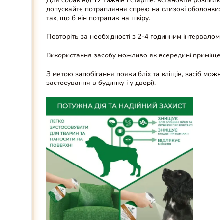
Для собак від 12 тижнів і старше
: встановіть розпил
допускайте потрапляння спрею на слизові оболонки: ли
так, що б він потрапив на шкіру.
Повторіть за необхідності з 2-4 годинним інтервалом
Використання засобу можливо як всередині приміщенн
З метою запобігання появи бліх та кліщів, засіб мож
застосування в будинку і у дворі).