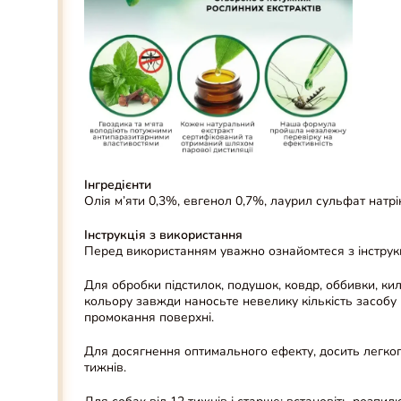
Інгредієнти
Олія м’яти 0,3%, евгенол 0,7%, лаурил сульфат натрі
Інструкція з використання
П
еред використанням уважно ознайомтеся з інструкціє
Для обробки підстилок, подушок
, ковдр, оббивки, к
кольору завжди наносьте невелику кількість засобу 
промокання поверхні.
Для досягнення оптимального ефекту, досить легког
тижнів.