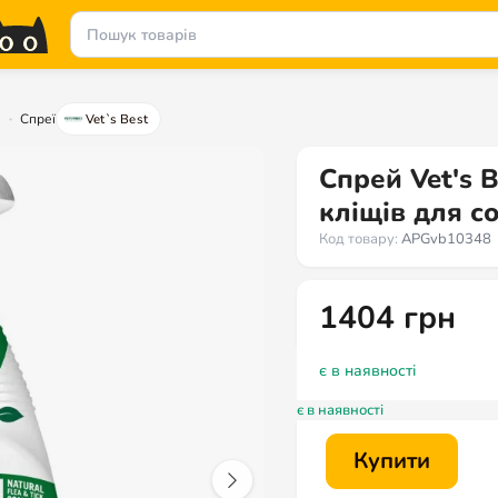
в
Спреї
Vet`s Best
Спрей Vet's B
кліщів для со
Код товару:
APGvb10348
1404
грн
є в наявності
є в наявності
Купити