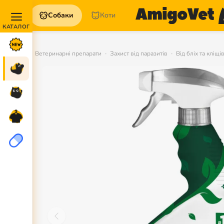
Собаки
Коти
Акції та
Новинки
Ветеринарні препарати
Захист від паразитів
Від бліх та кліщі
Собаки
Коти
Для
петперентів
Аптека