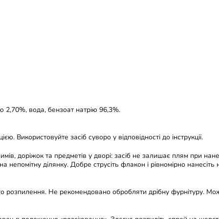
ю 2,70%, вода, бензоат натрію 96,3%.
ю. Використовуйте засіб суворо у відповідності до інструкції.
илимів, доріжок та предметів у дворі: засіб не залишає плям при на
на непомітну ділянку. Добре струсіть флакон і рівномірно нанесіть
о розпилення. Не рекомендовано обробляти дрібну фурнітуру. Можн