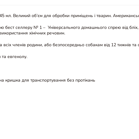
, 945 мл. Великий об’єм для обробки приміщень і тварин. Американсь
 бест селлеру № 1 – Універсального домашнього спрею від бліх, к
з використання хімічних речовин.
а всіх членів родини, або безпосередньо собакам від 12 тижнів та
 та евгенолу.
йна кришка для транспортування без протікань