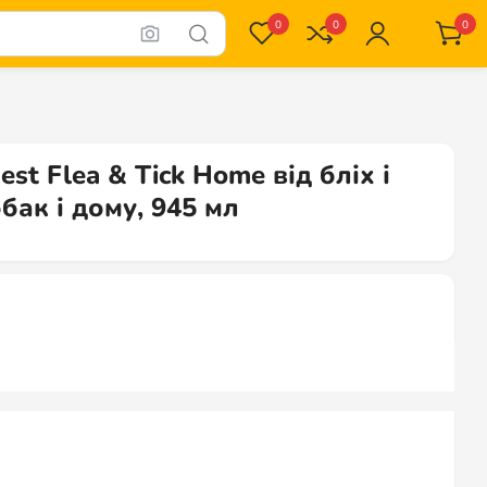
0
0
0
est Flea & Tick Home від бліх і
бак і дому, 945 мл