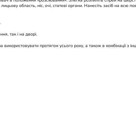
ювач в положення «розсіювання». Злегка розпиліть спрей на шерст
цьову область, ніс, очі, статеві органи. Нанесіть засіб на всю пове
.
я, так і на дворі.
на використовувати протягом усього року, а також в комбінації з і