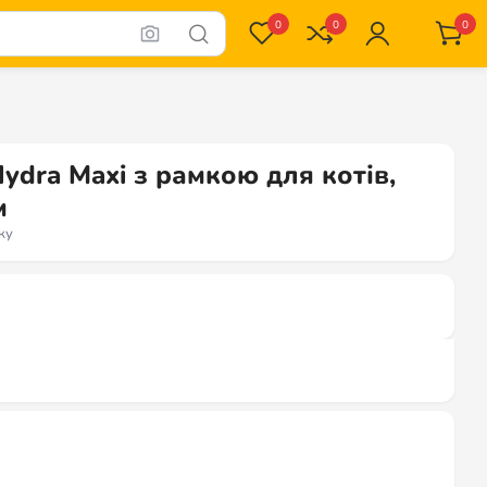
0
0
0
ydra Maxi з рамкою для котів,
м
ку