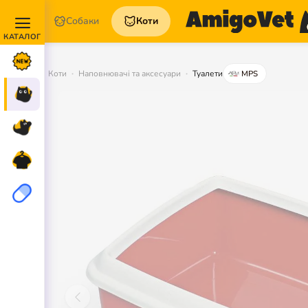
Собаки
Коти
Акції та
Новинки
Коти
Наповнювачі та аксесуари
Туалети
MPS
Коти
Собаки
Для
петперентів
Аптека