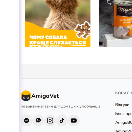
КОРИС
AmigoVet
Відгуки
Інтернет-магазин для домашніх улюбленців
Блог про
AmigoB
AmigoVI