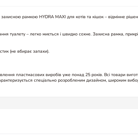
 захисною рамкою HYDRA MAXI для котів та кішок – відмінне рішенн
я туалету – легко миється і швидко сохне. Захисна рамка, прикрі
тик (не вбирає запахи).
товлення пластмасових виробів уже понад 25 років. Всі товари виго
характеризується спеціально розробленим дизайном, широким вибо