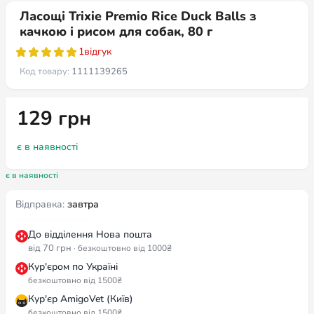
Ласощі Trixie Premio Rice Duck Balls з
качкою і рисом для собак, 80 г
1
відгук
Код товару:
1111139265
129
грн
є в наявності
є в наявності
Відправка:
завтра
До відділення Нова пошта
від 70 грн
· безкоштовно від 1000₴
Кур'єром по Україні
безкоштовно від 1500₴
Кур'єр AmigoVet (Київ)
безкоштовно від 1500₴