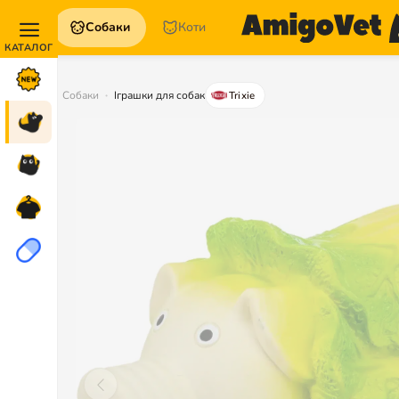
Собаки
Коти
Акції та
Новинки
Собаки
Іграшки для собак
Trixie
Собаки
Коти
Для
петперентів
Аптека