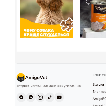
КОРИС
AmigoVet
Відгуки
Інтернет-магазин для домашніх улюбленців
Блог про
AmigoB
AmigoVI