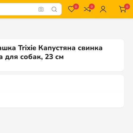
0
0
0
ашка Trixie Капустяна свинка
а для собак, 23 см