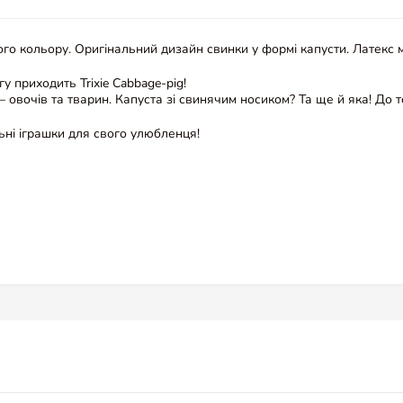
ного кольору. Оригінальний дизайн свинки у формі капусти. Латекс
у приходить Trixie Cabbage-pig!
– овочів та тварин. Капуста зі свинячим носиком? Та ще й яка! До т
льні іграшки для свого улюбленця!