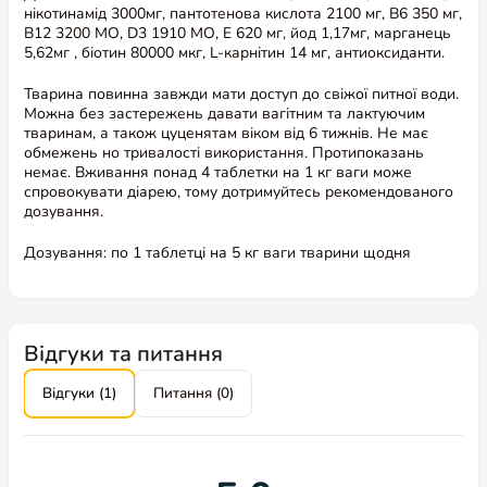
нікотинамід 3000мг, пантотенова кислота 2100 мг, В6 350 мг,
В12 3200 МО, D3 1910 МО, Е 620 мг, йод 1,17мг, марганець
5,62мг , біотин 80000 мкг, L-карнітин 14 мг, антиоксиданти.
Тварина повинна завжди мати доступ до свіжої питної води.
Можна без застережень давати вагітним та лактуючим
тваринам, а також цуценятам віком від 6 тижнів. Не має
обмежень но тривалості використання. Протипоказань
немає. Вживання понад 4 таблетки на 1 кг ваги може
спровокувати діарею, тому дотримуйтесь рекомендованого
дозування.
Дозування: по 1 таблетці на 5 кг ваги тварини щодня
Відгуки та питання
Відгуки (1)
Питання (0)