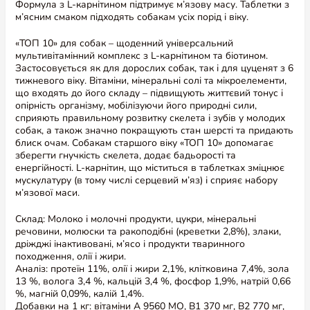
Формула з L-карнітином підтримує м’язову масу. Таблетки з
м’ясним смаком підходять собакам усіх порід і віку.
«ТОП 10» для собак – щоденний універсальний
мультивітамінний комплекс з L-карнітином та біотином.
Застосовується як для дорослих собак, так і для цуценят з 6
тижневого віку. Вітаміни, мінеральні солі та мікроелементи,
що входять до його складу – підвищують життєвий тонус і
опірність організму, мобілізуючи його природні сили,
сприяють правильному розвитку скелета і зубів у молодих
собак, а також значно покращують стан шерсті та придають
блиск очам. Собакам старшого віку «ТОП 10» допомагає
зберегти гнучкість скелета, додає бадьорості та
енергійності. L-карнітин, що міститься в таблетках зміцнює
мускулатуру (в тому числі серцевий м’яз) і сприяє набору
м’язової маси.
Склад: Молоко і молочні продукти, цукри, мінеральні
речовини, молюски та ракоподібні (креветки 2,8%), злаки,
дріжджі інактивовані, м’ясо і продукти тваринного
походження, олiї і жири.
Аналіз: протеїн 11%, олiї і жири 2,1%, клітковина 7,4%, зола
13 %, волога 3,4 %, кальцій 3,4 %, фосфор 1,9%, натрій 0,66
%, магній 0,09%, калій 1,4%.
Добавки на 1 кг: вітаміни А 9560 МО, В1 370 мг, В2 770 мг,