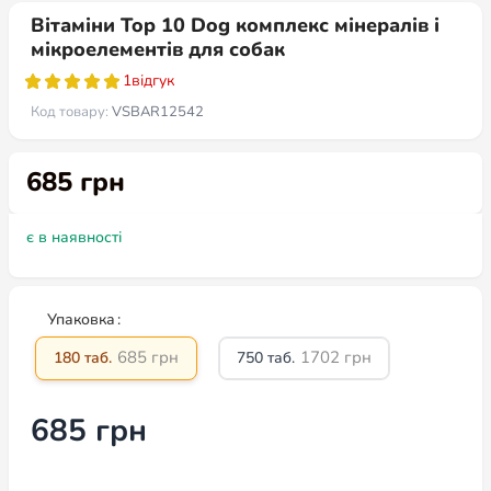
Вітаміни Top 10 Dog комплекс мінералів і
мікроелементів для собак
1
відгук
Код товару:
VSBAR12542
685
грн
є в наявності
Упаковка
685
грн
1702
грн
180 таб.
750 таб.
685
грн