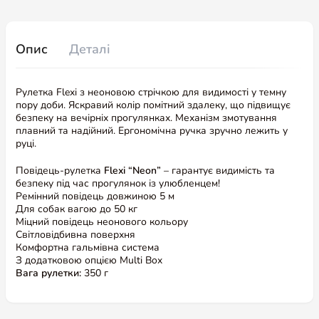
Опис
Деталі
Рулетка Flexi з неоновою стрічкою для видимості у темну
пору доби. Яскравий колір помітний здалеку, що підвищує
безпеку на вечірніх прогулянках. Механізм змотування
плавний та надійний. Ергономічна ручка зручно лежить у
руці.
Повідець-рулетка
Flexi “Neon”
– гарантує видимість та
безпеку під час прогулянок із улюбленцем!
Ремінний повідець довжиною 5 м
Для собак вагою до 50 кг
Міцний повідець неонового кольору
Світловідбивна поверхня
Комфортна гальмівна система
З додатковою опцією Multi Box
Вага рулетки:
350 г