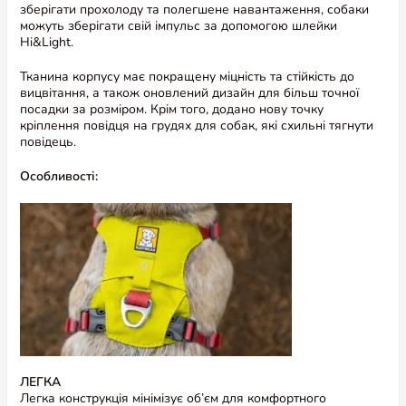
зберігати прохолоду та полегшене навантаження, собаки
можуть зберігати свій імпульс за допомогою шлейки
Hi&Light.
Тканина корпусу має покращену міцність та стійкість до
вицвітання, а також оновлений дизайн для більш точної
посадки за розміром. Крім того, додано нову точку
кріплення повідця на грудях для собак, які схильні тягнути
повідець.
Особливості:
Переглянути більше інформації про
продукт
Відгуки та питання
Відгуки (0)
Питання (0)
ЛЕГКА
Легка конструкція мінімізує об’єм для комфортного