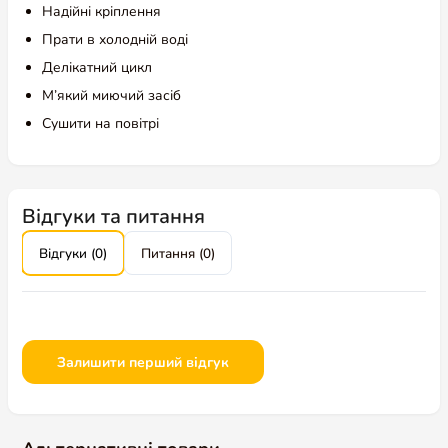
Надійні кріплення
Прати в холодній воді
Делікатний цикл
М’який миючий засіб
Сушити на повітрі
КОРИСНЕ
AmigoVet
Відгуки
Інтернет-магазин для домашніх
улюбленців
Блог про котів і собак
AmigoBONUS
AmigoVIP CLUB