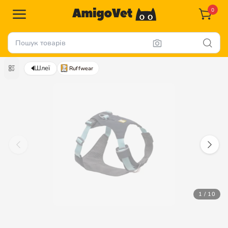
0
Шлеї
Ruffwear
1 / 10