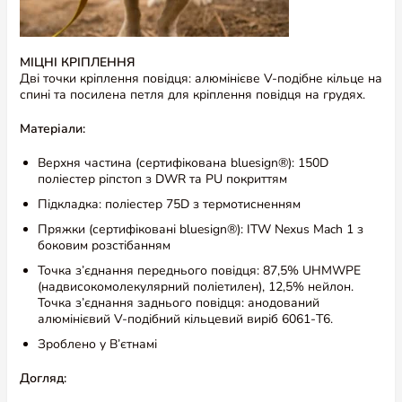
МІЦНІ КРІПЛЕННЯ
Дві точки кріплення повідця: алюмінієве V-подібне кільце на
спині та посилена петля для кріплення повідця на грудях.
Матеріали:
Верхня частина (сертифікована bluesign®): 150D
поліестер ріпстоп з DWR та PU покриттям
Підкладка: поліестер 75D з термотисненням
Ти з нами в Instagram?
@amigovet_ua
Пряжки (сертифіковані bluesign®): ITW Nexus Mach 1 з
боковим розстібанням
Точка з’єднання переднього повідця: 87,5% UHMWPE
(надвисокомолекулярний поліетилен), 12,5% нейлон.
Точка з’єднання заднього повідця: анодований
алюмінієвий V-подібний кільцевий виріб 6061-T6.
Зроблено у В’єтнамі
Догляд: