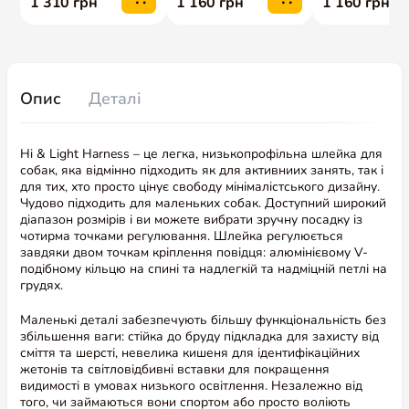
Опис
Деталі
Hi & Light Harness – це легка, низькопрофільна шлейка для
собак, яка відмінно підходить як для активниих занять, так і
для тих, хто просто цінує свободу мінімалістського дизайну.
Чудово підходить для маленьких собак. Доступний широкий
діапазон розмірів і ви можете вибрати зручну посадку із
чотирма точками регулювання. Шлейка регулюється
завдяки двом точкам кріплення повідця: алюмінієвому V-
подібному кільцю на спині та надлегкій та надміцній петлі на
грудях.
Маленькі деталі забезпечують більшу функціональність без
збільшення ваги: стійка до бруду підкладка для захисту від
сміття та шерсті, невелика кишеня для ідентифікаційних
жетонів та світловідбивні вставки для покращення
видимості в умовах низького освітлення. Незалежно від
того, чи займаються вони спортом або просто воліють