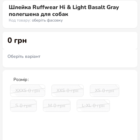
Шлейка Ruffwear Hi & Light Basalt Gray
полегшена для собак
Код товару:
оберіть фасовку
0
грн
Розмір
0
грн
0
грн
0
грн
XXXS
XXS
XS
0
грн
0
грн
0
грн
S
M
L-XL