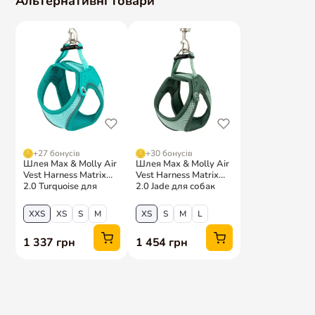
Amigo Амбасадор
Amigo Threads
Підписка на корм
Мої улюбленці
ІНФОРМАЦІЯ
КОНТАКТИ
AmigoCare
— розбір раціону
+38 (093) 754-5063
від дієтолога
woof@amigovet.net
Про нас
Apple Pay
Google Pay
Доставка та оплата
Повернення та обмін
Вакансії
Зворотний зв'язок
Редакційна політика
Політика конфіденційності