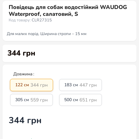
Повідець для собак водостійкий WAUDOG
Waterproof, салатовий, S
Код товару:
CLR27315
Для малих порід. Ширина стропи – 15 мм
344
грн
Довжина
344
грн
447
грн
122 см
183 см
559
грн
651
грн
305 см
500 см
344
грн