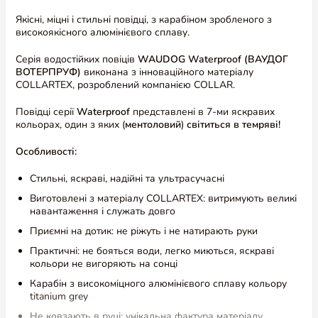
Якісні, міцні і стильні повідці, з карабіном зробленого з
високоякісного алюмінієвого сплаву.
Серія водостійких повіців
WAUDOG Waterproof (ВАУДОГ
ВОТЕРПРУФ)
виконана з інноваційного матеріалу
COLLARTEX, розроблений компанією COLLAR.
Повідці серії
Waterproof
представлені в 7-ми яскравих
кольорах, один з яких (
ментоловий
)
світиться в темряві!
Особливості:
Стильні, яскраві, надійні та ультрасучасні
Виготовлені з матеріалу COLLARTEX: витримують великі
навантаження і служать довго
Приємні на дотик: не ріжуть і не натирають руки
Практичні: не бояться води, легко миються, яскраві
кольори не вигоряють на сонці
Карабін з високоміцного алюмінієвого сплаву кольору
titanium grey
Не ковзають в руці: унікальна фактура матеріалу