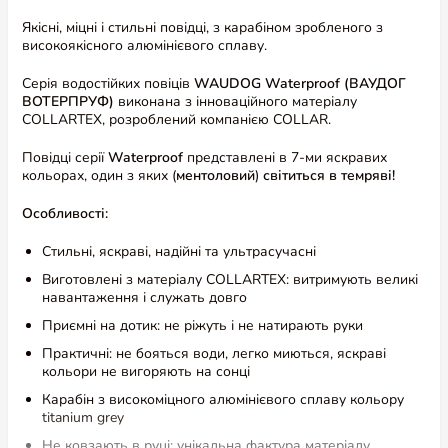
Якісні, міцні і стильні повідці, з карабіном зробленого з
високоякісного алюмінієвого сплаву.
Серія водостійких повіців
WAUDOG Waterproof (ВАУДОГ
ВОТЕРПРУФ)
виконана з інноваційного матеріалу
COLLARTEX, розроблений компанією COLLAR.
Повідці серії
Waterproof
представлені в 7-ми яскравих
кольорах, один з яких (
ментоловий
)
світиться в темряві!
Особливості:
Стильні, яскраві, надійні та ультрасучасні
Виготовлені з матеріалу COLLARTEX: витримують великі
навантаження і служать довго
Приємні на дотик: не ріжуть і не натирають руки
Практичні: не бояться води, легко миються, яскраві
кольори не вигоряють на сонці
Карабін з високоміцного алюмінієвого сплаву кольору
titanium grey
Не ковзають в руці: унікальна фактура матеріалу