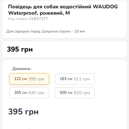
Повідець для собак водостійкий WAUDOG
Waterproof, рожевий, M
Код товару:
CLR27277
Для середніх порід. Ширина стропи – 20 мм
395
грн
Довжина
395
грн
511
грн
122 см
183 см
640
грн
820
грн
305 см
500 см
395
грн