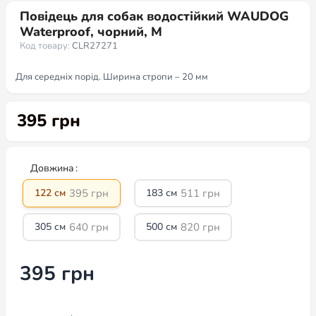
Повідець для собак водостійкий WAUDOG
Waterproof, чорний, M
Код товару:
CLR27271
Для середніх порід. Ширина стропи – 20 мм
395
грн
Довжина
395
грн
511
грн
122 см
183 см
640
грн
820
грн
305 см
500 см
395
грн