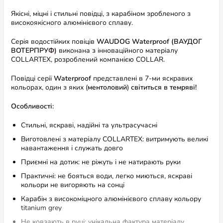
Якісні, міцні і стильні повідці, з карабіном зробленого з
високоякісного алюмінієвого сплаву.
Серія водостійких повіців
WAUDOG Waterproof (ВАУДОГ
ВОТЕРПРУФ)
виконана з інноваційного матеріалу
COLLARTEX, розроблений компанією COLLAR.
Повідці серії
Waterproof
представлені в 7-ми яскравих
кольорах, один з яких (
ментоловий
)
світиться в темряві!
Особливості:
Стильні, яскраві, надійні та ультрасучасні
Виготовлені з матеріалу COLLARTEX: витримують великі
навантаження і служать довго
Приємні на дотик: не ріжуть і не натирають руки
Практичні: не бояться води, легко миються, яскраві
кольори не вигоряють на сонці
Карабін з високоміцного алюмінієвого сплаву кольору
titanium grey
Не ковзають в руці: унікальна фактура матеріалу