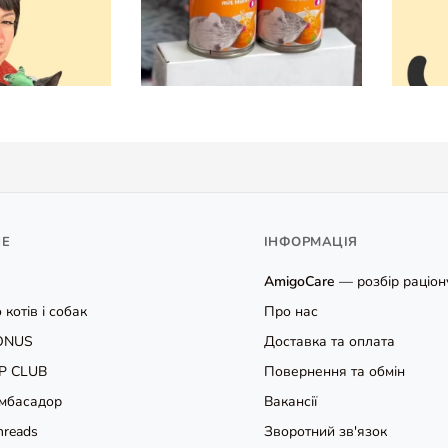
НЕ
ІНФОРМАЦІЯ
AmigoCare
— розбір раціону
 котів і собак
Про нас
ONUS
Доставка та оплата
P CLUB
Повернення та обмін
мбасадор
Вакансії
hreads
Зворотний зв'язок