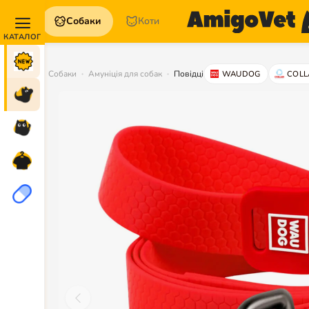
Собаки
Коти
Акції та
Новинки
Собаки
Амуніція для собак
Повідці
WAUDOG
COLL
Собаки
Коти
Для
петперентів
Аптека