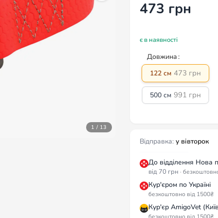
473
грн
є в наявності
Довжина
473
грн
122 см
991
грн
500 см
1 / 13
Відправка:
у вівторок
До відділення Нова 
від 70 грн
· безкоштовн
Кур'єром по Україні
безкоштовно від 1500₴
Кур'єр AmigoVet (Київ
безкоштовно від 1500₴