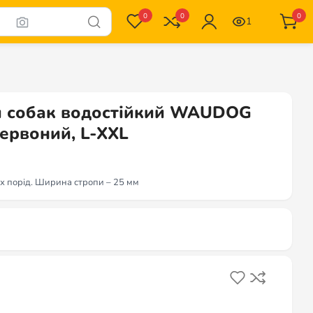
0
0
0
1
я собак водостійкий WAUDOG
червоний, L-XXL
их порід. Ширина стропи – 25 мм