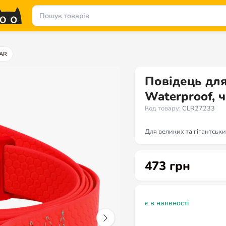
AR
Повідець дл
Waterproof, 
Код товару:
CLR27233
Для великих та гігантськ
473
грн
є в наявності