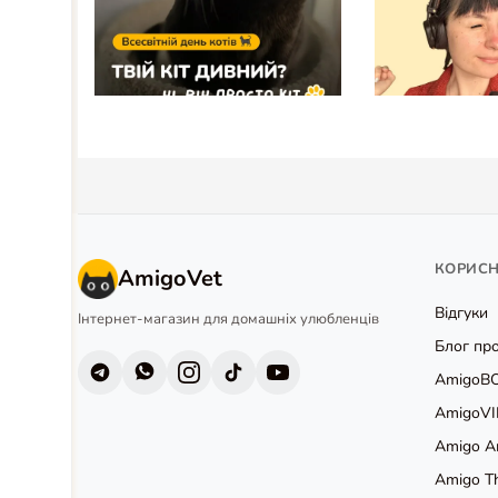
КОРИС
AmigoVet
Відгуки
Інтернет-магазин для домашніх улюбленців
Блог про
AmigoB
AmigoVI
Amigo А
Amigo T