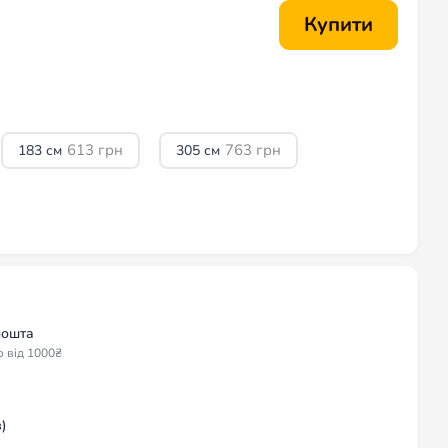
Купити
613
грн
763
грн
183 см
305 см
пошта
о від 1000₴
)