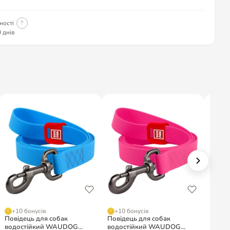
ності
?
 днів