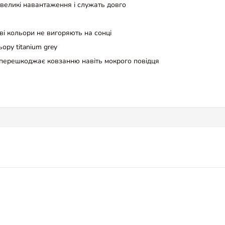
великі навантаження і служать довго
ві кольори не вигоряють на сонці
ору titanium grey
у перешкоджає ковзанню навіть мокрого повідця