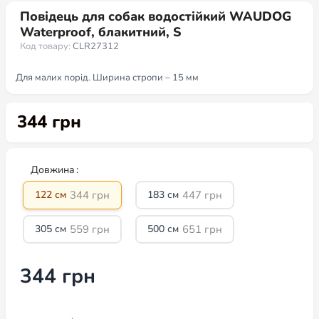
Повідець для собак водостійкий WAUDOG
Waterproof, блакитний, S
Код товару:
CLR27312
Для малих порід. Ширина стропи – 15 мм
344
грн
Довжина
344
грн
447
грн
122 см
183 см
559
грн
651
грн
305 см
500 см
344
грн