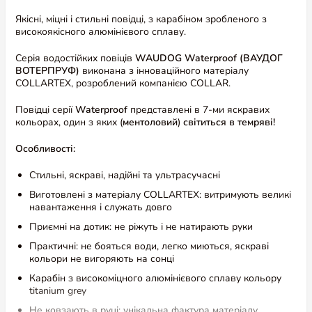
Якісні, міцні і стильні повідці, з карабіном зробленого з
високоякісного алюмінієвого сплаву.
Серія водостійких повіців
WAUDOG Waterproof (ВАУДОГ
ВОТЕРПРУФ)
виконана з інноваційного матеріалу
COLLARTEX, розроблений компанією COLLAR.
Повідці серії
Waterproof
представлені в 7-ми яскравих
кольорах, один з яких (
ментоловий
)
світиться в темряві!
Особливості:
Стильні, яскраві, надійні та ультрасучасні
Виготовлені з матеріалу COLLARTEX: витримують великі
навантаження і служать довго
Приємні на дотик: не ріжуть і не натирають руки
Практичні: не бояться води, легко миються, яскраві
кольори не вигоряють на сонці
Карабін з високоміцного алюмінієвого сплаву кольору
titanium grey
Не ковзають в руці: унікальна фактура матеріалу