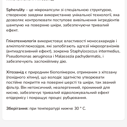
Spherulity
– це мікрокапсули зі спеціальною структурою,
створеною завдяки використанню унікальної технології, яка
дозволяє контролювати поступове вивільнення інгредієнтів
шампуню на поверхню шкіри, забезпечуючи тривалий
ефект.
Глікотехнологія
використовує властивості моносахаридів і
алкілполіглюкозідов, які запобігають адгезії мікроорганізмів
(антиадгезивний ефект), зокрема Staphylococcus intermedius,
Pseudomonas aeruginosa і Malassezia pachydermatis, і
забезпечують заспокійливу дію.
Хітозанід
є природним біополімером, отриманим з хітозану
(похідного хітину), що володіє здатністю утворювати
постійне покриття на поверхні шерсті та шкіри, так званий
фільтр. Він нетоксичний, неалергенний, проникний для
кисню, забезпечує тривалий відволожувальний ефект
епідермісу і покращує процес рубцювання.
Зберігання:
при температурі нижче 30 ° C.