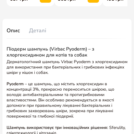
Опис
Деталі
Піодерм шампунь (Virbac Pyoderm) – з
хлоргексидином для котів та собак
Дерматологічний шампунь Virbac Pyoderm з хлоргексидином
для використання при бактеріальних і грибкових інфекціях
шкіри у кішок і собак.
Pyoderm
– це шампунь, що містить хлоргексидин в
концентрації 3%, прекрасно переноситься шкірою, що
володіє антибактеріальними та протигрибковими
властивостями. Він особливо рекомендується в якості
допомоги при правильному лікуванні бактеріальних і
грибкових захворювань шкіри, зокрема при лікуванні
поверхневої та глибокої піодермії.
Шампунь використовує три інноваційних рішення:
Sferulity,
глікотехнологіі і хітозанід.