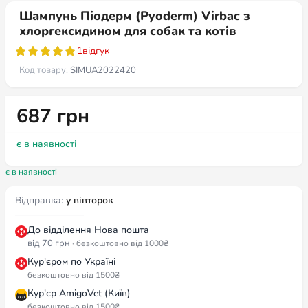
Шампунь Піодерм (Pyoderm) Virbac з
хлоргексидином для собак та котів
1
відгук
Код товару:
SIMUA2022420
687
грн
є в наявності
є в наявності
Відправка:
у вівторок
До відділення Нова пошта
від 70 грн
· безкоштовно від 1000₴
Кур'єром по Україні
безкоштовно від 1500₴
Кур'єр AmigoVet (Київ)
безкоштовно від 1500₴