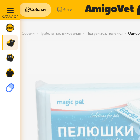
Собаки
Коти
Акції та
Новинки
Собаки
Турбота про вихованця
Підгузники, пеленки
Однор
Собаки
Коти
Для
петперентів
Аптека