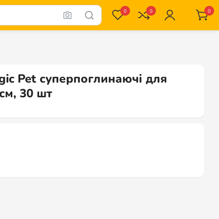
0
0
0
ic Pet суперпоглинаючі для
см, 30 шт