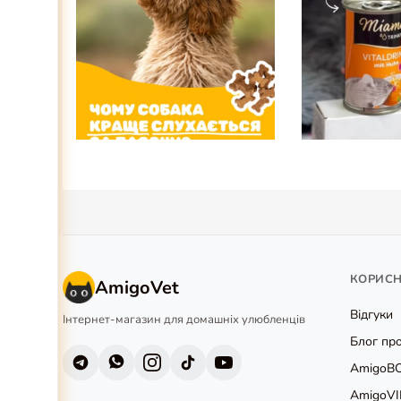
КОРИС
AmigoVet
Відгуки
Інтернет-магазин для домашніх улюбленців
Блог про
AmigoB
AmigoVI