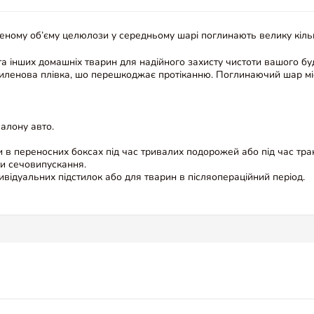
ному об’єму целюлози у середньому шарі поглинають велику кількі
та інших домашніх тварин для надійного захисту чистоти вашого б
етиленова плівка, шо перешкоджає протіканню. Поглинаючий шар мі
салону авто.
лки в переносних боксах під час тривалих подорожей або під час тр
ати сечовипускання.
дивідуальних підстилок або для тварин в післяопераційний період.