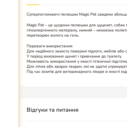
Суперпоглинаючі пелюшки Magic Pet завдяки збільше
Magic Pet – це щоденні пелюшки для цуценят, собак 
гіпоалергенного матеріалу, нижній – нековзка полі
перетворює вологу на гель.
Переваги використання:
Для надійного захисту поверхні підлоги, меблів або 
У період виховання щенят і привчання до туалету.
Можливість використання у якості гігієнічної підсті
Для літніх або хворих тварин, які не здатні утримув
Під час візитів для ветеринарного лікаря в якості ін
Відгуки та питання