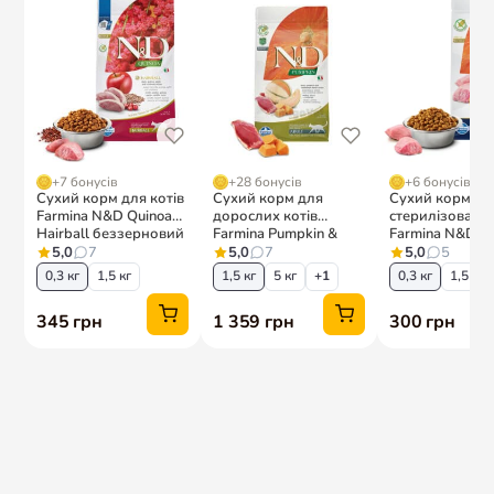
Енергія, що метаболізується:
4 132 ккал / кг. Омега-3 жирні
кислоти 1%, омега-6 жирні кислоти 3,5%.
Фасування:
6,5кг
Найменування бренду:
Ontario (Онтаріо)
Виробник:
Plaček Pet Products s.r.o. (Плачек Пет Продуктс)
Країна реєстрації бренду:
Чехія
Розміщення виробничих потужностей:
Чехія, Латвія,
Франція