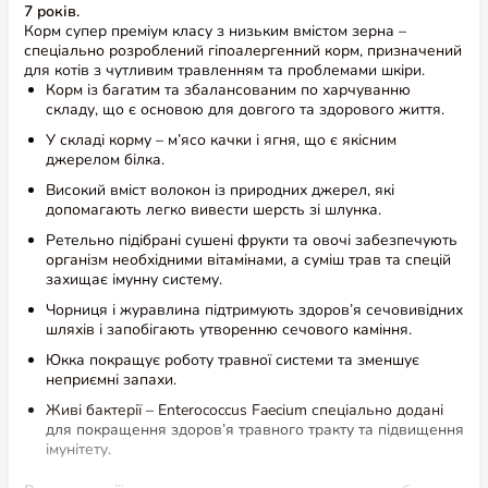
7 років.
Корм супер преміум класу з низьким вмістом зерна –
спеціально розроблений гіпоалергенний корм, призначений
для котів з чутливим травленням та проблемами шкіри.
Корм із багатим та збалансованим по харчуванню
складу, що є основою для довгого та здорового життя.
У складі корму – м’ясо качки і ягня, що є якісним
джерелом білка.
Високий вміст волокон із природних джерел, які
допомагають легко вивести шерсть зі шлунка.
Ретельно підібрані сушені фрукти та овочі забезпечують
організм необхідними вітамінами, а суміш трав та спецій
захищає імунну систему.
Чорниця і журавлина підтримують здоров’я сечовивідних
шляхів і запобігають утворенню сечового каміння.
Юкка покращує роботу травної системи та зменшує
неприємні запахи.
Живі бактерії – Enterococcus Faecium спеціально додані
для покращення здоров’я травного тракту та підвищення
імунітету.