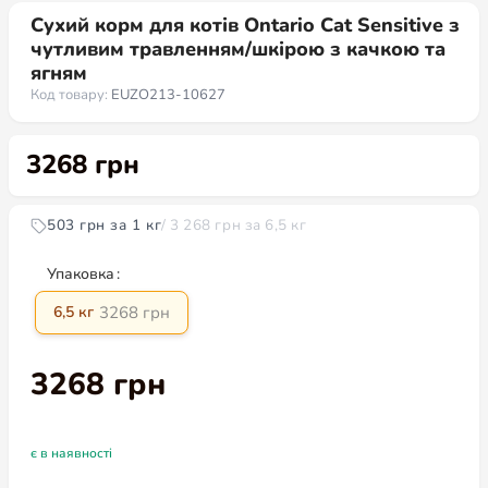
Сухий корм для котів Ontario Cat Sensitive з
чутливим травленням/шкірою з качкою та
ягням
Код товару:
EUZO213-10627
3268
грн
503 грн за 1 кг
/ 3 268 грн за 6,5 кг
Упаковка
3268
грн
6,5 кг
3268
грн
є в наявності