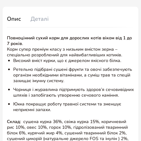
Опис
Деталі
Повноцінний сухий корм для дорослих котів віком від 1 до
7 років
.
Корм супер преміум класу з низьким вмістом зерна –
спеціально розроблений для найвибагливіших котиків.
Високий вміст курки, що є джерелом якісного білка.
Ретельно підібрані сушені фрукти та овочі забезпечують
організм необхідними вітамінами, а суміш трав та спецій
захищає імунну систему.
Чорниця і журавлина підтримують здоров’я сечовивідних
шляхів і запобігають утворенню сечового каміння.
Юкка покращує роботу травної системи та зменшує
неприємні запахи.
Склад:
сушена курка 36%, свіжа курка 15%, коричневий
рис 10%, овес 10%, горох 10%, гідролізований тваринний
білок 6%, курячий жир 4%, сушений тваринний білок 2%,
сушений цикорій (натуральне джерело FOS та інулін ) 2%,