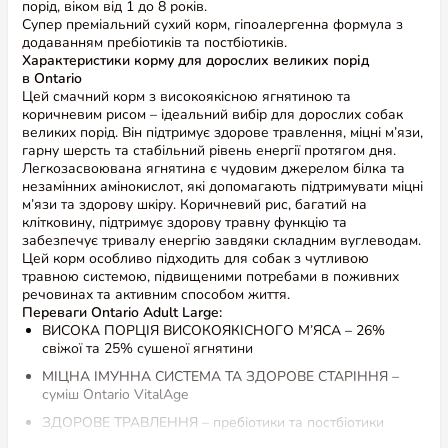
порід, віком від 1 до 8 років.
Супер преміальний сухий корм, гіпоалергенна формула з
додаванням пребіотиків та постбіотиків.
Характеристики корму для дорослих великих порід
в Ontario
Цей смачний корм з високоякісною ягнятиною та
коричневим рисом – ідеальний вибір для дорослих собак
великих порід. Він підтримує здорове травлення, міцні м’язи,
гарну шерсть та стабільний рівень енергії протягом дня.
Легкозасвоювана ягнятина є чудовим джерелом білка та
незамінних амінокислот, які допомагають підтримувати міцні
м’язи та здорову шкіру. Коричневий рис, багатий на
клітковину, підтримує здорову травну функцію та
забезпечує тривалу енергію завдяки складним вуглеводам.
Цей корм особливо підходить для собак з чутливою
травною системою, підвищеними потребами в поживних
речовинах та активним способом життя.
Переваги Ontario Adult Large:
ВИСОКА ПОРЦІЯ ВИСОКОЯКІСНОГО М’ЯСА – 26%
свіжої та 25% сушеної ягнятини
МІЦНА ІМУННА СИСТЕМА ТА ЗДОРОВЕ СТАРІННЯ –
суміш Ontario VitalAge
ЗДОРОВЕ ТРАВЛЕННЯ – пребіотики та постбіотики