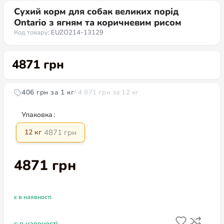
Сухий корм для собак великих порід
Ontario з ягням та коричневим рисом
Код товару:
EUZO214-13129
4871
грн
406 грн за 1 кг
/ 4 871 грн за 12 кг
Упаковка
4871
грн
12 кг
4871
грн
є в наявності
є в наявності