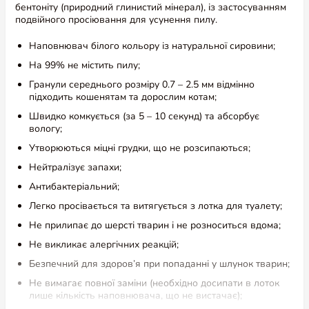
бентоніту (природний глинистий мінерал), із застосуванням
подвійного просіювання для усунення пилу.
Наповнювач білого кольору із натуральної сировини;
На 99% не містить пилу;
Гранули середнього розміру 0.7 – 2.5 мм відмінно
підходить кошенятам та дорослим котам;
Швидко комкується (за 5 – 10 секунд) та абсорбує
вологу;
Утворюються міцні грудки, що не розсипаються;
Нейтралізує запахи;
Антибактеріальний;
Легко просівається та витягується з лотка для туалету;
Не прилипає до шерсті тварин і не розноситься вдома;
Не викликає алергічних реакцій;
Безпечний для здоров’я при попаданні у шлунок тварин;
Не вимагає повної заміни (необхідно досипати в лоток
лише кількість наповнювача, що не вистачає);