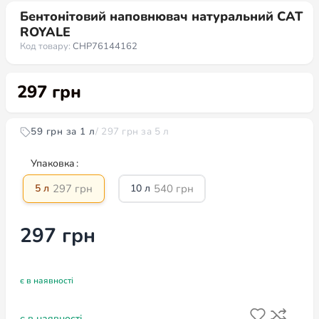
Бентонітовий наповнювач натуральний CAT
ROYALE
Код товару:
CHP76144162
297
грн
59 грн за 1 л
/ 297 грн за 5 л
Упаковка
297
грн
540
грн
5 л
10 л
297
грн
є в наявності
є в наявності